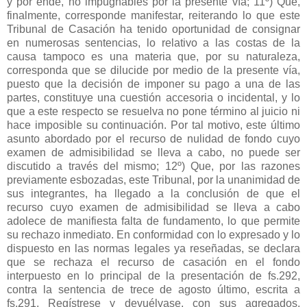
y por ende, no impugnables por la presente vía; 11º) Que,
finalmente, corresponde manifestar, reiterando lo que este
Tribunal de Casación ha tenido oportunidad de consignar
en numerosas sentencias, lo relativo a las costas de la
causa tampoco es una materia que, por su naturaleza,
corresponda que se dilucide por medio de la presente vía,
puesto que la decisión de imponer su pago a una de las
partes, constituye una cuestión accesoria o incidental, y lo
que a este respecto se resuelva no pone término al juicio ni
hace imposible su continuación. Por tal motivo, este último
asunto abordado por el recurso de nulidad de fondo cuyo
examen de admisibilidad se lleva a cabo, no puede ser
discutido a través del mismo; 12º) Que, por las razones
previamente esbozadas, este Tribunal, por la unanimidad de
sus integrantes, ha llegado a la conclusión de que el
recurso cuyo examen de admisibilidad se lleva a cabo
adolece de manifiesta falta de fundamento, lo que permite
su rechazo inmediato. En conformidad con lo expresado y lo
dispuesto en las normas legales ya reseñadas, se declara
que se rechaza el recurso de casación en el fondo
interpuesto en lo principal de la presentación de fs.292,
contra la sentencia de trece de agosto último, escrita a
fs.291. Regístrese y devuélvase, con sus agregados.