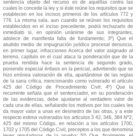
sentencia objeto del recurso es de aquéllas contra las
cuales lo concede la ley y si éste reúne los requisitos que se
establecen en los incisos primeros de los artículos 772 y
776. La misma sala, aun cuando se reúnan los requisitos
establecidos en el inciso precedente, podrá rechazarlo de
inmediato si, en opinión unánime de sus integrantes,
adolece de manifiesta falta de fundamento; 3º) Que el
aludido medio de impugnación jurídico procesal denuncia,
en primer lugar, infracciones Acerca del valor asignado al
terreno, capítulo en el cual ataca la ponderación que de la
prueba rendida hace la sentencia de segundo grado,
poniendo especial énfasis en la pericial, advirtiendo que se
hizo errónea valoración de ella, apartándose de las reglas
de la sana crítica, mencionando como vulnerado el artículo
425 del Código de Procedimiento Civil; 4º) Que la
recurrente señala que el sentenciador, en su ponderación
de las evidencias, debe ajustarse al verdadero valor de
cada una de ellas, señalando los motivos por los cuales les
da mayor valor a unas en desmedro de las otras, y a este
respecto estima vulnerados los artículos 3 42, 346, 384 Nº2,
425 del mismo Código, en relación a los artículos 1700,
1702 y 1705 del Código Civil, preceptos a los que denomina
leyes reguladoras de la prueba; 5º) Que, finalmente, el