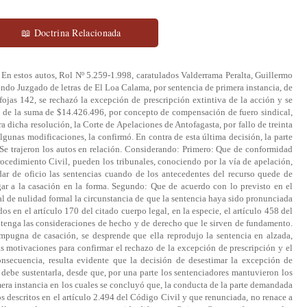
📖 Doctrina Relacionada
: En estos autos, Rol Nº 5.259-1.998, caratulados Valderrama Peralta, Guillermo
do Juzgado de letras de El Loa Calama, por sentencia de primera instancia, de
 fojas 142, se rechazó la excepción de prescripción extintiva de la acción y se
de la suma de $14.426.496, por concepto de compensación de fuero sindical,
ra dicha resolución, la Corte de Apelaciones de Antofagasta, por fallo de treinta
algunas modificaciones, la confirmó. En contra de esta última decisión, la parte
Se trajeron los autos en relación. Considerando: Primero: Que de conformidad
ocedimiento Civil, pueden los tribunales, conociendo por la vía de apelación,
dar de oficio las sentencias cuando de los antecedentes del recurso quede de
gar a la casación en la forma. Segundo: Que de acuerdo con lo previsto en el
al de nulidad formal la circunstancia de que la sentencia haya sido pronunciada
s en el artículo 170 del citado cuerpo legal, en la especie, el artículo 458 del
ntenga las consideraciones de hecho y de derecho que le sirven de fundamento.
impugna de casación, se desprende que ella reprodujo la sentencia en alzada,
 motivaciones para confirmar el rechazo de la excepción de prescripción y el
nsecuencia, resulta evidente que la decisión de desestimar la excepción de
e debe sustentarla, desde que, por una parte los sentenciadores mantuvieron los
mera instancia en los cuales se concluyó que, la conducta de la parte demandada
os descritos en el artículo 2.494 del Código Civil y que renunciada, no renace a