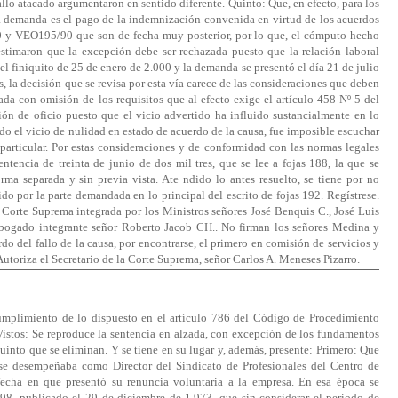
 fallo atacado argumentaron en sentido diferente. Quinto: Que, en efecto, para los
a demanda es el pago de la indemnización convenida en virtud de los acuerdos
0 y VEO195/90 que son de fecha muy posterior, por lo que, el cómputo hecho
estimaron que la excepción debe ser rechazada puesto que la relación laboral
del finiquito de 25 de enero de 2.000 y la demanda se presentó el día 21 de julio
, la decisión que se revisa por esta vía carece de las consideraciones que deben
da con omisión de los requisitos que al efecto exige el artículo 458 Nº 5 del
ón de oficio puesto que el vicio advertido ha influido sustancialmente en lo
ado el vicio de nulidad en estado de acuerdo de la causa, fue imposible escuchar
particular. Por estas consideraciones y de conformidad con las normas legales
entencia de treinta de junio de dos mil tres, que se lee a fojas 188, la que se
rma separada y sin previa vista. Ate ndido lo antes resuelto, se tiene por no
do por la parte demandada en lo principal del escrito de fojas 192. Regístrese.
 Corte Suprema integrada por los Ministros señores José Benquis C., José Luis
abogado integrante señor Roberto Jacob CH.. No firman los señores Medina y
do del fallo de la causa, por encontrarse, el primero en comisión de servicios y
utoriza el Secretario de la Corte Suprema, señor Carlos A. Meneses Pizarro.
cumplimiento de lo dispuesto en el artículo 786 del Código de Procedimiento
 Vistos: Se reproduce la sentencia en alzada, con excepción de los fundamentos
uinto que se eliminan. Y se tiene en su lugar y, además, presente: Primero: Que
 se desempeñaba como Director del Sindicato de Profesionales del Centro de
fecha en que presentó su renuncia voluntaria a la empresa. En esa época se
8, publicado el 29 de diciembre de 1.973, que sin considerar el periodo de