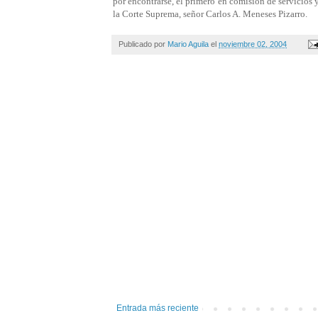
por encontrarse, el primero en comisión de servicios 
la Corte Suprema, señor Carlos A. Meneses Pizarro.
Publicado por
Mario Aguila
el
noviembre 02, 2004
Entrada más reciente