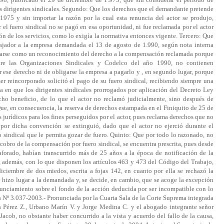
s dirigentes sindicales. Segundo: Que los derechos que el demandante pretende
1975 y sin importar la razón por la cual esta renuncia del actor se produjo,
 el fuero sindical no se pagó en esa oportunidad, ni fue reclamada por el actor
ón de los servicios, como lo exigía la normativa entonces vigente. Tercero: Que
abajador a la empresa demandada el 13 de agosto de 1.990, según nota interna
arse como un reconocimiento del derecho a la compensación reclamada porque
ntre las Organizaciones Sindicales y Codelco del año 1990, no contienen
 ese derecho ni de obligarse la empresa a pagarlo y , en segundo lugar, porque
ser reincorporado solicitó el pago de su fuero sindical, recibiendo siempre una
a en que los dirigentes sindicales prorrogados por aplicación del Decreto Ley
ho beneficio, de lo que el actor no reclamó judicialmente, sino después de
Que, en consecuencia, la reserva de derechos estampada en el Finiquito de 25 de
s jurídicos para los fines perseguidos por el actor, pues reclama derechos que no
 por dicha convención se extinguió, dado que el actor no ejerció durante el
 sindical que le permita gozar de fuero. Quinto: Que por todo lo razonado, no
 cobro de la compensación por fuero sindical, se encuentra prescrita, pues desde
 aforado, habían transcurrido más de 25 años a la época de notificación de la
 además, con lo que disponen los artículos 463 y 473 del Código del Trabajo,
iciembre de dos miedos, escrita a fojas 142, en cuanto por ella se rechazó la
e hizo lugar a la demandada y, se decide, en cambio, que se acoge la excepción
nunciamiento sobre el fondo de la acción deducida por ser incompatible con lo
 Nº 3.037-2003.- Pronunciada por la Cuarta Sala de la Corte Suprema integrada
is Pérez Z., Urbano Marín V. y Jorge Medina C. y el abogado integrante señor
cob, no obstante haber concurrido a la vista y acuerdo del fallo de la causa,