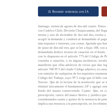
⚖ Resumir sentencia con IA
Santiago, treinta de agosto de dos mil cuatro. Vistos
con Codelco Chile, División Chuquicamata, del Segun
treinta y uno de diciembre de dos mil dos, escrita a
acogió la demanda y condenó al demandado al pago 
más reajustes e intereses, con costas. Apelada que fue
de junio de dos mil tres, que se lee a fojas 188, con 
demandada deduce recurso de casación en el fondo. 
con lo dispuesto en el artículo 775 del Código de Pr
consulta o casación, o en alguna incidencia, invali
manifiesto que ellas adolecen de vicios que dan lu
artículo 768 Nº 5 del citado Código adjetivo, es caus
con omisión de cualquiera de los requisitos enumerado
Código del Trabajo, cuyo Nº 5 exige que el fallo co
Tercero: Que de la lectura de la resolución que se 
eliminó únicamente el fundamento 24º y agregó otras
fondo del asunto controvertido. Cuarto: Que, en co
prescripción, carece del marco fáctico y jurídico qu
considerandos cuarto y quinto de la sentencia de pri
implica una renuncia a la prescripción, en los términ