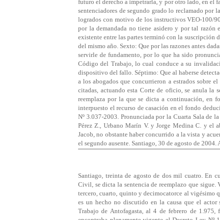
futuro el derecho a impetrarla, y por otro lado, en el
sentenciadores de segundo grado lo reclamado por l
logrados con motivo de los instructivos VEO-100/9
por la demandada no tiene asidero y por tal razón 
existente entre las partes terminó con la suscripción 
del mismo año. Sexto: Que por las razones antes dadas
servirle de fundamento, por lo que ha sido pronuncia
Código del Trabajo, lo cual conduce a su invalidaci
dispositivo del fallo. Séptimo: Que al haberse detect
a los abogados que concurrieron a estrados sobre el 
citadas, actuando esta Corte de oficio, se anula la s
reemplaza por la que se dicta a continuación, en fo
interpuesto el recurso de casación en el fondo deduci
Nº 3.037-2003. Pronunciada por la Cuarta Sala de la
Pérez Z., Urbano Marín V. y Jorge Medina C. y el 
Jacob, no obstante haber concurrido a la vista y acuer
el segundo ausente. Santiago, 30 de agosto de 2004. A
Santiago, treinta de agosto de dos mil cuatro. En 
Civil, se dicta la sentencia de reemplazo que sigue.
tercero, cuarto, quinto y decimocatorce al vigésimo q
es un hecho no discutido en la causa que el actor
Trabajo de Antofagasta, al 4 de febrero de 1.975, 
encontraba plenamente vigente el Decreto Ley Nº 19