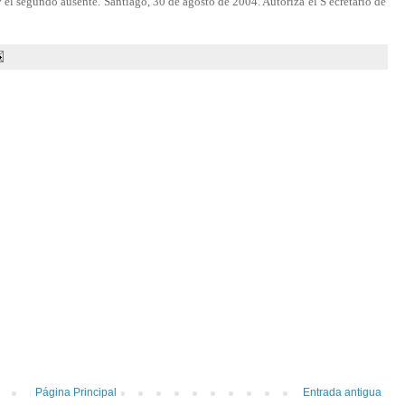
y el segundo ausente. Santiago, 30 de agosto de 2004. Autoriza el S ecretario de
Página Principal
Entrada antigua