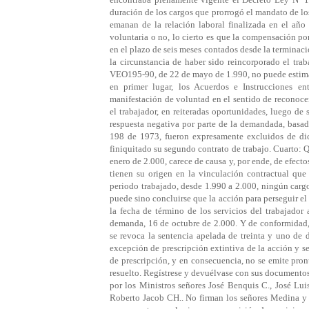
duración de los cargos que prorrogó el mandato de lo
emanan de la relación laboral finalizada en el año 
voluntaria o no, lo cierto es que la compensación por
en el plazo de seis meses contados desde la terminaci
la circunstancia de haber sido reincorporado el tr
VEO195-90, de 22 de mayo de 1.990, no puede estim
en primer lugar, los Acuerdos e Instrucciones e
manifestación de voluntad en el sentido de reconocer
el trabajador, en reiteradas oportunidades, luego de 
respuesta negativa por parte de la demandada, basad
198 de 1973, fueron expresamente excluidos de dic
finiquitado su segundo contrato de trabajo. Cuarto: 
enero de 2.000, carece de causa y, por ende, de efecto
tienen su origen en la vinculación contractual que
periodo trabajado, desde 1.990 a 2.000, ningún cargo
puede sino concluirse que la acción para perseguir el
la fecha de término de los servicios del trabajador
demanda, 16 de octubre de 2.000. Y de conformidad,
se revoca la sentencia apelada de treinta y uno de d
excepción de prescripción extintiva de la acción y s
de prescripción, y en consecuencia, no se emite pro
resuelto. Regístrese y devuélvase con sus documentos
por los Ministros señores José Benquis C., José Lu
Roberto Jacob CH.. No firman los señores Medina y Ja