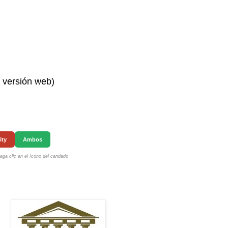
n versión web)
ity
Ambos
ga clic en el ícono del candado