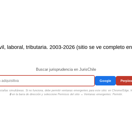
il, laboral, tributaria. 2003-2026 (sitio se ve completo e
Buscar jurisprudencia en JurisChile
Google
Perplex
tañas simultáneas. Si no funciona, debe permitir ventanas emergentes para este sitio: en Chrome/Edge, ha
🔒 en la barra de dirección y seleccione
Permisos del sitio → Ventanas emergentes: Permitir
.