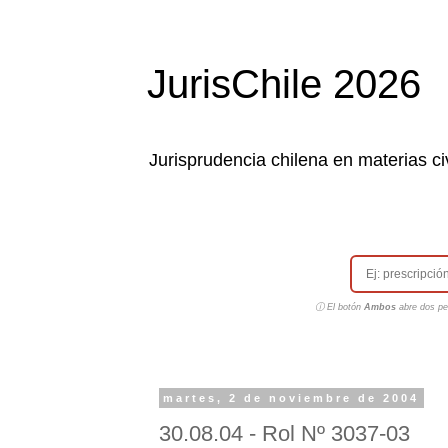
JurisChile 2026
Jurisprudencia chilena en materias civ
ⓘ El botón
Ambos
abre dos pes
martes, 2 de noviembre de 2004
30.08.04 - Rol Nº 3037-03