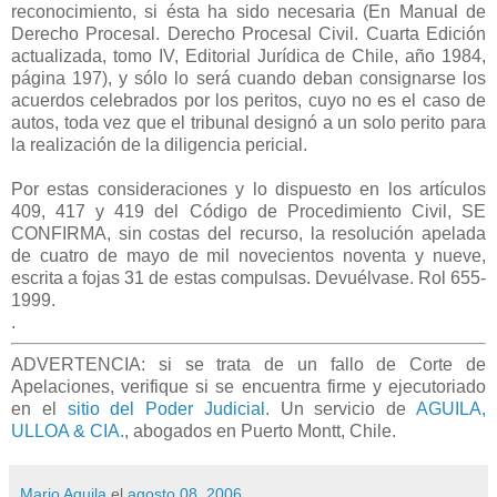
reconocimiento, si ésta ha sido necesaria (En Manual de
Derecho Procesal. Derecho Procesal Civil. Cuarta Edición
actualizada, tomo IV, Editorial Jurídica de Chile, año 1984,
página 197), y sólo lo será cuando deban consignarse los
acuerdos celebrados por los peritos, cuyo no es el caso de
autos, toda vez que el tribunal designó a un solo perito para
la realización de la diligencia pericial.
Por estas consideraciones y lo dispuesto en los artículos
409, 417 y 419 del Código de Procedimiento Civil, SE
CONFIRMA, sin costas del recurso, la resolución apelada
de cuatro de mayo de mil novecientos noventa y nueve,
escrita a fojas 31 de estas compulsas. Devuélvase. Rol 655-
1999.
.
ADVERTENCIA: si se trata de un fallo de Corte de
Apelaciones, verifique si se encuentra firme y ejecutoriado
en el
sitio del Poder Judicial
. Un servicio de
AGUILA,
ULLOA & CIA.
, abogados en Puerto Montt, Chile.
Mario Aguila
el
agosto 08, 2006