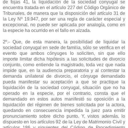
de fojas 41, la liquidación de la sociedad conyugal se
encuentra tratada en el artículo 227 del Código Orgánico de
Tribunales, de manera que la disposición del artículo 31 de
la Ley Nº 19.947, por ser una regla de carácter especial y
excepcional, no puede ser aplicada por analogía, como en
la especie ha ocurrido en el fallo en alzada.
2º.- Que, de esta manera, la posibilidad de liquidar la
sociedad conyugal en sede de familia, sólo se verifica en el
evento que ambos cónyuges lo soliciten, sin que ello
importe limitar dicha hipótesis a las solicitudes de divorcio
conjunto, como entiende la magistrado, toda vez que nada
impide que, en la audiencia preparatoria y al contestar la
demanda unilateral de divorcio, el cónyuge demandado
pueda manifestar su aceptación a que se practique la
liquidación de la sociedad conyugal, situación que no ha
operado en la especie, por el contrario, consta que el
demandado en estos autos manifestó su oposición a la
liquidación del régimen de bienes solicitada por la actora,
quedando en consecuencia impedida la juez para emitir
pronunciamiento sobre dicho punto. Y, vistos además, lo
dispuesto en los artículos 92 de la Ley de Matrimonio Civil y
artículos 186 y siguientes del Código de Procedimiento