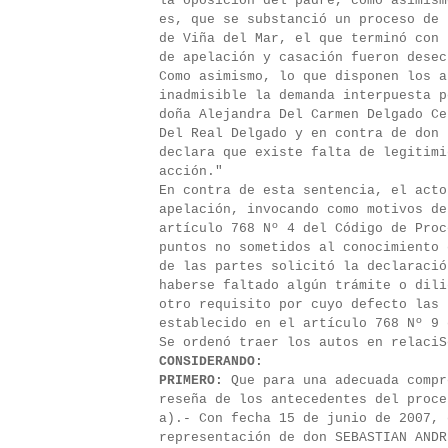
la oposición del padre, como asimism
es, que se substanció un proceso de 
de Viña del Mar, el que terminó con 
de apelación y casación fueron desec
Como asimismo, lo que disponen los a
inadmisible la demanda interpuesta p
doña Alejandra Del Carmen Delgado Ce
Del Real Delgado y en contra de don 
declara que existe falta de legitimi
acción."
En contra de esta sentencia, el act
apelación, invocando como motivos de
artículo 768 Nº 4 del Código de Proc
puntos no sometidos al conocimiento 
de las partes solicitó la declaració
haberse faltado algún trámite o dili
otro requisito por cuyo defecto las 
establecido en el artículo 768 Nº 9 
Se ordenó traer los autos en relaciS
CONSIDERANDO:
PRIMERO:
Que para una adecuada compr
reseña de los antecedentes del proce
a).- Con fecha 15 de junio de 2007, 
representación de don SEBASTIAN ANDR