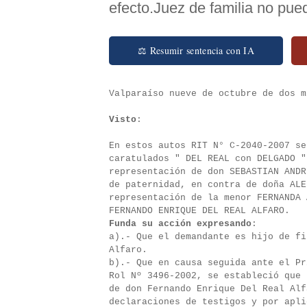
efecto.Juez de familia no pued
⚖ Resumir sentencia con IA
Valparaíso nueve de octubre de dos m
Visto
:
En estos autos RIT N° C-2040-2007 se
caratulados " DEL REAL con DELGADO "
representación de don SEBASTIAN ANDR
de paternidad, en contra de doña ALE
representación de la menor FERNANDA 
FERNANDO ENRIQUE DEL REAL ALFARO.
Funda su acción expresando
:
a).- Que el demandante es hijo de fi
Alfaro.
b).- Que en causa seguida ante el Pr
Rol Nº 3496-2002, se estableció que 
de don Fernando Enrique Del Real Alf
declaraciones de testigos y por apli