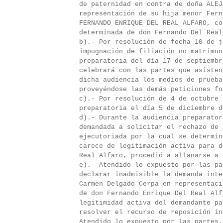
de paternidad en contra de doña ALEJ
representación de su hija menor Fern
FERNANDO ENRIQUE DEL REAL ALFARO, co
determinada de don Fernando Del Real
b).- Por resolución de fecha 10 de j
impugnación de filiación no matrimon
preparatoria del día 17 de septiembr
celebrará con las partes que asisten
dicha audiencia los medios de prueba
proveyéndose las demás peticiones fo
c).- Por resolución de 4 de octubre 
preparatoria el día 5 de diciembre d
d).- Durante la audiencia preparator
demandada a solicitar el rechazo de 
ejecutoriada por la cual se determin
carece de legitimación activa para d
Real Alfaro, procedió a allanarse a 
e).- Atendido lo expuesto por las pa
declarar inadmisible la demanda inte
Carmen Delgado Cerpa en representaci
de don Fernando Enrique Del Real Alf
legitimidad activa del demandante pa
resolver el recurso de reposición in
Atendido lo expuesto por las partes,