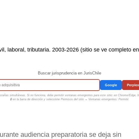
il, laboral, tributaria. 2003-2026 (sitio se ve completo e
Buscar jurisprudencia en JurisChile
Google
Perplex
tañas simultáneas. Si no funciona, debe permitir ventanas emergentes para este sitio: en Chrome/Edge, ha
🔒 en la barra de dirección y seleccione
Permisos del sitio → Ventanas emergentes: Permitir
.
rante audiencia preparatoria se deja sin