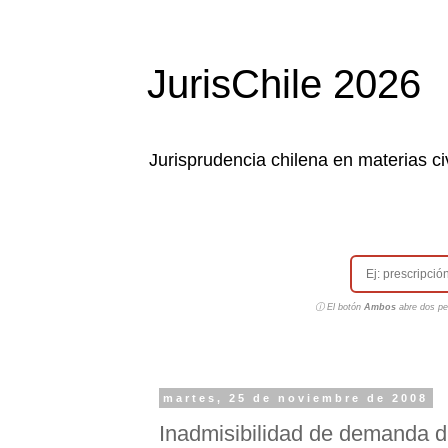
JurisChile 2026
Jurisprudencia chilena en materias civ
ⓘ El botón
Ambos
abre dos pes
martes, 25 de noviembre de 2008
Inadmisibilidad de demanda du