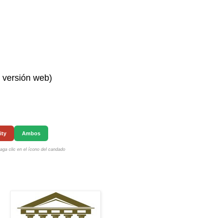
n versión web)
ity
Ambos
ga clic en el ícono del candado