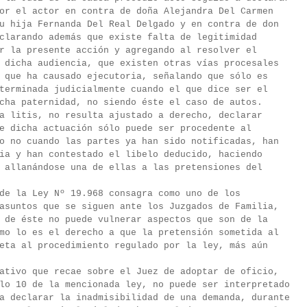
or el actor en contra de doña Alejandra Del Carmen
u hija Fernanda Del Real Delgado y en contra de don
clarando además que existe falta de legitimidad
r la presente acción y agregando al resolver el
 dicha audiencia, que existen otras vías procesales
 que ha causado ejecutoria, señalando que sólo es
terminada judicialmente cuando el que dice ser el
cha paternidad, no siendo éste el caso de autos.
a litis, no resulta ajustado a derecho, declarar
e dicha actuación sólo puede ser procedente al
o no cuando las partes ya han sido notificadas, han
ia y han contestado el libelo deducido, haciendo
 allanándose una de ellas a las pretensiones del
de la Ley Nº 19.968 consagra como uno de los
asuntos que se siguen ante los Juzgados de Familia,
 de éste no puede vulnerar aspectos que son de la
mo lo es el derecho a que la pretensión sometida al
eta al procedimiento regulado por la ley, más aún
ativo que recae sobre el Juez de adoptar de oficio,
lo 10 de la mencionada ley, no puede ser interpretado
a declarar la inadmisibilidad de una demanda, durante