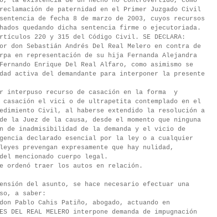
o, la existencia de un hecho no controvertido, como
reclamación de paternidad en el Primer Juzgado Civil
sentencia de fecha 8 de marzo de 2003, cuyos recursos
hados quedando dicha sentencia firme o ejecutoriada.
rtículos 220 y 315 del Código Civil. SE DECLARA:
or don Sebastián Andrés Del Real Melero en contra de
rpa en representación de su hija Fernanda Alejandra
Fernando Enrique Del Real Alfaro, como asimismo se
dad activa del demandante para interponer la presente
or interpuso recurso de casación en la forma y
 casación el vici o de ultrapetita contemplado en el
edimiento Civil, al haberse extendido la resolución a
de la Juez de la causa, desde el momento que ninguna
n de inadmisibilidad de la demanda y el vicio de
gencia declarado esencial por la ley o a cualquier
leyes prevengan expresamente que hay nulidad,
del mencionado cuerpo legal.
e ordenó traer los autos en relación.
ensión del asunto, se hace necesario efectuar una
so, a saber:
don Pablo Cahis Patiño, abogado, actuando en
ES DEL REAL MELERO interpone demanda de impugnación