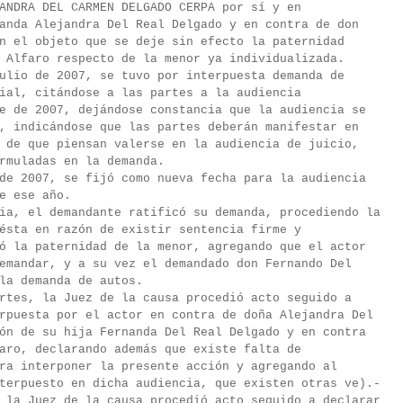
ANDRA DEL CARMEN DELGADO CERPA por sí y en
anda Alejandra Del Real Delgado y en contra de don
n el objeto que se deje sin efecto la paternidad
 Alfaro respecto de la menor ya individualizada.
ulio de 2007, se tuvo por interpuesta demanda de
ial, citándose a las partes a la audiencia
e de 2007, dejándose constancia que la audiencia se
, indicándose que las partes deberán manifestar en
 de que piensan valerse en la audiencia de juicio,
rmuladas en la demanda.
de 2007, se fijó como nueva fecha para la audiencia
e ese año.
ia, el demandante ratificó su demanda, procediendo la
ésta en razón de existir sentencia firme y
ó la paternidad de la menor, agregando que el actor
emandar, y a su vez el demandado don Fernando Del
la demanda de autos.
rtes, la Juez de la causa procedió acto seguido a
rpuesta por el actor en contra de doña Alejandra Del
ón de su hija Fernanda Del Real Delgado y en contra
aro, declarando además que existe falta de
ra interponer la presente acción y agregando al
terpuesto en dicha audiencia, que existen otras ve).-
 la Juez de la causa procedió acto seguido a declarar