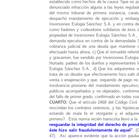
establecido como hechos de la causa ?que no pue
denunciado infracción alguna a las leyes regulad
del mismo tribunal de primera instancia, cara
despachó mandamiento de ejecución y embargo
Inversiones Eulogia Sánchez S.A. y en contra d
como fiadores y codeudores solidarios de ésta ú
propiedad de Inversiones Eulogia Sánchez S.A., 
demanda ejecutiva en contra de la demandada S
cobranza judicial de una deuda que mantiene 
efectuado hasta ahora;
c) Que el inmueble referi
y gravamen, fue vendido por Inversiones Eulogi
Hurtado, padres de los dueños y representantes l
Eulogia Sánchez S.A.;
d) Que los adquirentes e
trata de un deudor que efectivamente hizo salir d
venta o enajenación y que, requerido de pago no 
insolvencia proviene del mandamiento ejecutivo
públicos acompañados y no objetados, conforme
del fallo de primer grado, confirmado en todas sus
CUARTO:
Que el artículo 2468 del Código Civi
rescindan los contratos onerosos, y las hipotecas
estando de mala fe el otorgante y el adquir
primero?.
Esta norma recién transcrita llevó a la 
resguardar la integridad del derecho de pren
éste hizo salir fraudulentamente de aquel"
. (
47).
Así aparece evidente que la acción paulian