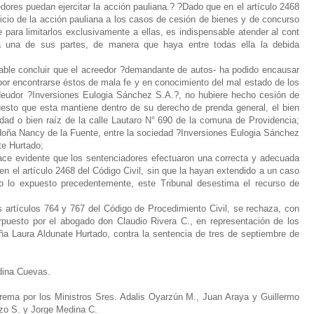
dores puedan ejercitar la acción pauliana.?
?Dado que en el artículo 2468
rcicio de la acción pauliana a los casos de cesión de bienes y de concurso
e para limitarlos exclusivamente a ellas, es indispensable atender al cont
da una de sus partes, de manera que haya entre todas ella la debida
able concluir que el acreedor ?demandante de autos- ha podido encausar
or encontrarse éstos de mala fe y en conocimiento del mal estado de los
deudor ?Inversiones Eulogia Sánchez S.A.?, no hubiere hecho cesión de
uesto que esta mantiene dentro de su derecho de prenda general, el bien
edad o bien raíz de la calle Lautaro N° 690 de la comuna de Providencia;
e doña Nancy de la Fuente, entre la sociedad ?Inversiones Eulogia Sánchez
e Hurtado;
ace evidente que los sentenciadores efectuaron una correcta y adecuada
en el artículo 2468 del Código Civil, sin que la hayan extendido a un caso
 lo expuesto precedentemente, este Tribunal desestima el recurso de
 artículos 764 y 767 del Código de Procedimiento Civil, se rechaza, con
erpuesto por el abogado don Claudio Rivera C., en representación de los
Laura Aldunate Hurtado, contra la sentencia de tres de septiembre de
dina Cuevas.
rema por los Ministros Sres. Adalis Oyarzún M., Juan Araya y Guillermo
ozo S. y Jorge Medina C.