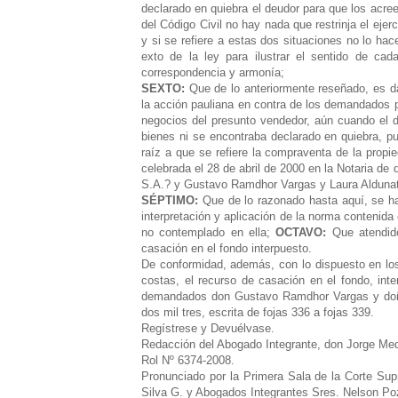
declarado en quiebra el deudor para que los acree
del Código Civil no hay nada que restrinja el eje
y si se refiere a estas dos situaciones no lo hac
exto de la ley para ilustrar el sentido de ca
correspondencia y armonía;
SEXTO:
Que de lo anteriormente reseñado, es d
la acción pauliana en contra de los demandados p
negocios del presunto vendedor, aún cuando el 
bienes ni se encontraba declarado en quiebra, p
raíz a que se refiere la compraventa de la propi
celebrada el 28 de abril de 2000 en la Notaria d
S.A.? y Gustavo Ramdhor Vargas y Laura Aldunat
SÉPTIMO:
Que de lo razonado hasta aquí, se h
interpretación y aplicación de la norma contenida 
no contemplado en ella;
OCTAVO:
Que atendido
casación en el fondo interpuesto.
De conformidad, además, con lo dispuesto en los
costas, el recurso de casación en el fondo, int
demandados don Gustavo Ramdhor Vargas y doña 
dos mil tres, escrita de fojas 336 a fojas 339.
Regístrese y Devuélvase.
Redacción del Abogado Integrante, don Jorge Me
Rol Nº 6374-2008.
Pronunciado por la Primera Sala de la Corte Sup
Silva G. y Abogados Integrantes Sres. Nelson P