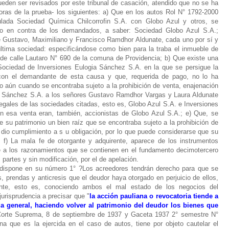
den ser revisados por este tribunal de casación, atendido que no se ha
oras de la prueba- los siguientes:
a) Que en los autos Rol N° 1792-2000
tulada Sociedad Química Chilcorrofin S.A. con Globo Azul y otros, se
 en contra de los demandados, a saber: Sociedad Globo Azul S.A.;
e Gustavo, Maximiliano y Francisco Ramdhor Aldunate, cada uno por sí y
ltima sociedad: especificándose como bien para la traba el inmueble de
de calle Lautaro N° 690 de la comuna de Providencia;
b) Que existe una
ociedad de Inversiones Eulogia Sánchez S.A. en la que se persigue la
con el demandante de esta causa y que, requerida de pago, no lo ha
do aún cuando se encontraba sujeto a la prohibición de venta, enajenación
a Sánchez S.A. a los señores Gustavo Ramdhor Vargas y Laura Aldunate
egales de las sociedades citadas, esto es, Globo Azul S.A. e Inversiones
n esa venta eran, también, accionistas de Globo Azul S.A.;
e) Que, se
e su patrimonio un bien raíz que se encontraba sujeto a la prohibición de
dio cumplimiento a s u obligación, por lo que puede considerarse que su
;
f) La mala fe de otorgante y adquirente, aparece de los instrumentos
 a los razonamientos que se contienen en el fundamento decimotercero
 partes y sin modificación, por el de apelación.
l dispone en su número 1° ?Los acreedores tendrán derecho para que se
, prendas y anticresis que el deudor haya otorgado en perjuicio de ellos,
ente, esto es, conociendo ambos el mal estado de los negocios del
jurisprudencia a precisar que "
la acción pauliana o revocatoria tiende a
da general, haciendo volver al patrimonio del deudor los bienes que
Corte Suprema, 8 de septiembre de 1937 y Gaceta 1937 2° semestre N°
a que es la ejercida en el caso de autos, tiene por objeto cautelar el