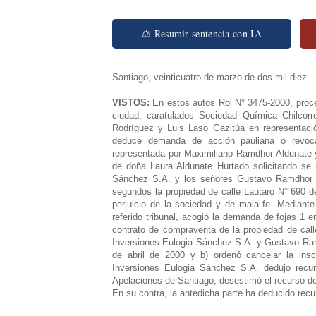
⚖ Resumir sentencia con IA
Santiago, veinticuatro de marzo de dos mil diez.
VISTOS:
En estos autos Rol N° 3475-2000, proc
ciudad, caratulados Sociedad Química Chilcorr
Rodríguez y Luis Laso Gazitúa en representaci
deduce demanda de acción pauliana o revoca
representada por Maximiliano Ramdhor Aldunate
de doña Laura Aldunate Hurtado solicitando se 
Sánchez S.A. y los señores Gustavo Ramdhor y 
segundos la propiedad de calle Lautaro N° 690 de
perjuicio de la sociedad y de mala fe.
Mediante 
referido tribunal, acogió la demanda de fojas 1 e
contrato de compraventa de la propiedad de cal
Inversiones Eulogia Sánchez S.A. y Gustavo Ram
de abril de 2000 y b) ordenó cancelar la insc
Inversiones Eulogia Sánchez S.A. dedujo recu
Apelaciones de Santiago, desestimó el recurso de
En su contra, la antedicha parte ha deducido recu