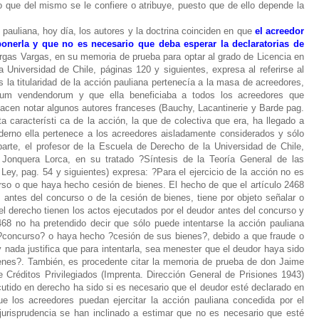
o que del mismo se le confiere o atribuye, puesto que de ello depende la
 pauliana, hoy día, los autores y la doctrina coinciden en que
el acreedor
ponerla y que no es necesario que deba esperar la declaratorias de
rgas Vargas, en su memoria de prueba para optar al grado de Licencia en
a Universidad de Chile, páginas 120 y siguientes, expresa al referirse al
 la titularidad de la acción pauliana pertenecía a la masa de acreedores,
orum vendendorum y que ella beneficiaba a todos los acreedores que
acen notar algunos autores franceses (Bauchy, Lacantinerie y Barde pag.
 característi ca de la acción, la que de colectiva que era, ha llegado a
derno ella pertenece a los acreedores aisladamente considerados y sólo
parte, el profesor de la Escuela de Derecho de la Universidad de Chile,
Jonquera Lorca, en su tratado ?Síntesis de la Teoría General de las
Ley, pag. 54 y siguientes) expresa: ?Para el ejercicio de la acción no es
rso o que haya hecho cesión de bienes. El hecho de que el artículo 2468
s antes del concurso o de la cesión de bienes, tiene por objeto señalar o
 el derecho tienen los actos ejecutados por el deudor antes del concurso y
468 no ha pretendido decir que sólo puede intentarse la acción pauliana
?concurso? o haya hecho ?cesión de sus bienes?, debido a que fraude o
 nada justifica que para intentarla, sea menester que el deudor haya sido
enes?.
También, es procedente citar la memoria de prueba de don Jaime
 Créditos Privilegiados (Imprenta. Dirección General de Prisiones 1943)
utido en derecho ha sido si es necesario que el deudor esté declarado en
 los acreedores puedan ejercitar la acción pauliana concedida por el
 jurisprudencia se han inclinado a estimar que no es necesario que esté