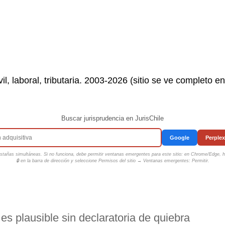
il, laboral, tributaria. 2003-2026 (sitio se ve completo e
Buscar jurisprudencia en JurisChile
Google
Perplex
tañas simultáneas. Si no funciona, debe permitir ventanas emergentes para este sitio: en Chrome/Edge, ha
🔒 en la barra de dirección y seleccione
Permisos del sitio → Ventanas emergentes: Permitir
.
es plausible sin declaratoria de quiebra