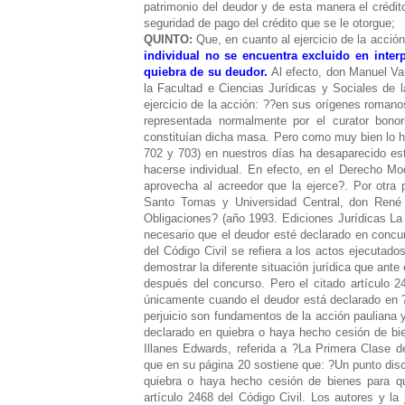
patrimonio del deudor y de esta manera el crédit
seguridad de pago del crédito que se le otorgue;
QUINTO:
Que, en cuanto al ejercicio de la acción
individual no se encuentra excluido en inter
quiebra de su deudor.
Al efecto, don Manuel Va
la Facultad e Ciencias Jurídicas y Sociales de l
ejercicio de la acción: ??en sus orígenes romanos
representada normalmente por el curator bon
constituían dicha masa. Pero como muy bien lo h
702 y 703) en nuestros días ha desaparecido esta
hacerse individual. En efecto, en el Derecho Mo
aprovecha al acreedor que la ejerce?.
Por otra 
Santo Tomas y Universidad Central, don René 
Obligaciones? (año 1993. Ediciones Jurídicas La 
necesario que el deudor esté declarado en concu
del Código Civil se refiera a los actos ejecutado
demostrar la diferente situación jurídica que ante
después del concurso. Pero el citado artículo 2
únicamente cuando el deudor está declarado en 
perjuicio son fundamentos de la acción pauliana y
declarado en quiebra o haya hecho cesión de bi
Illanes Edwards, referida a ?La Primera Clase de
que en su página 20 sostiene que: ?Un punto disc
quiebra o haya hecho cesión de bienes para que
artículo 2468 del Código Civil. Los autores y la