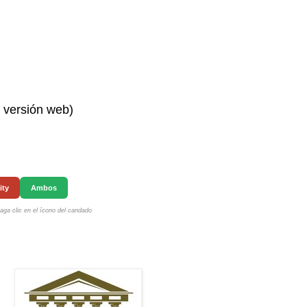
n versión web)
ity
Ambos
ga clic en el ícono del candado