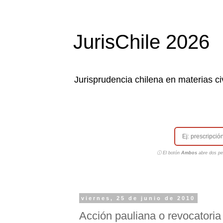
JurisChile 2026
Jurisprudencia chilena en materias civ
ⓘ El botón
Ambos
abre dos pes
viernes, 25 de junio de 2010
Acción pauliana o revocatoria 