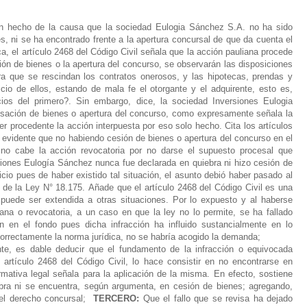
n hecho de la causa que la sociedad Eulogia Sánchez S.A. no ha sido
s, ni se ha encontrado frente a la apertura concursal de que da cuenta el
ca, el artículo 2468 del Código Civil señala que la acción pauliana procede
ión de bienes o la apertura del concurso, se observarán las disposiciones
ra que se rescindan los contratos onerosos, y las hipotecas, prendas y
cio de ellos, estando de mala fe el otorgante y el adquirente, esto es,
os del primero?.
Sin embargo, dice, la sociedad Inversiones Eulogia
sación de bienes o apertura del concurso, como expresamente señala la
er procedente la acción interpuesta por eso solo hecho.
Cita los artículos
s evidente que no habiendo cesión de bienes o apertura del concurso en el
o cabe la acción revocatoria por no darse el supuesto procesal que
iones Eulogía Sánchez nunca fue declarada en quiebra ni hizo cesión de
icio pues de haber existido tal situación, el asunto debió haber pasado al
2 de la Ley N° 18.175.
Añade que el artículo 2468 del Código Civil es una
puede ser extendida a otras situaciones.
Por lo expuesto y al haberse
ana o revocatoria, a un caso en que la ley no lo permite, se ha fallado
 en el fondo pues dicha infracción ha influido sustancialmente en lo
 correctamente la norma jurídica, no se habría acogido la demanda;
te, es dable deducir que el fundamento de la infracción o equivocada
 artículo 2468 del Código Civil, lo hace consistir en no encontrarse en
mativa legal señala para la aplicación de la misma. En efecto, sostiene
ra ni se encuentra, según argumenta, en cesión de bienes; agregando,
el derecho concursal;
TERCERO:
Que el fallo que se revisa ha dejado