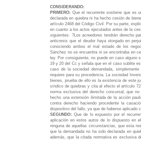
CONSIDERANDO:
PRIMERO:
Que el recurrente sostiene que es u
declarada en quiebra ni ha hecho cesión de biene
artículo 2468 del Código Civil.
Por su parte, expli
en cuanto a los actos ejecutados antes de la ces
siguientes: ?Los acreedores tendrán derecho pa
anticresis que el deudor haya otorgado en perjui
conociendo ambos el mal estado de los negoci
Sánchez no se encuentra ni se encontraba en ce
ley. Por consiguiente, no puede en caso alguno s
19 y 20 del Cc y señala que en el caso sublite e
caso de la sociedad demandada, simplemente n
requiere para su procedencia.
La sociedad Invers
bienes, prueba de ello es la existencia de este ju
síndico de quiebras y cita al efecto el artículo 7
norma exclusiva del derecho concursal, que no 
hecho una extensión ilimitada de la acción pauli
contra derecho haciendo procedente la casación
dispositivo del fallo, ya que de haberse aplicado
SEGUNDO:
Que de lo expuesto por el recurren
aplicación en estos autos de lo dispuesto en el
ninguna de aquellas circunstancias, que esta nor
que la demandada no ha sido declarada en quieb
además, que la citada normativa es exclusiva d