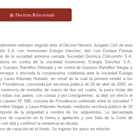
📖 Doctrina Relacionada
edimiento ordinario seguido ante el Décimo Noveno Juzgado Civil de esta
ofin S.A. con Inversiones Eulogia Sánchez, don Luis Enrique Pantoja
ón de la sociedad anónima cerrada Sociedad Química Chilcorrofin S.A.
toria en contra de la sociedad Inversiones Eulogia Sánchez S.A.,
 y Gustavo Ramdhor Aldunate y en contra de Gustavo Ramdhor Vargas y
revoque o rescinda la compraventa celebrada ante la sociedad Eulogia
Laura Aldunate Hurtado, en virtud de la cual la primera vendió a los
 Providencia, convenida por escritura pública de 28 de abril de 2000, en
sentencia de veintidós de marzo de dos mil cuatro, la jueza titular del
n todas sus partes, con costas y por consiguientes: a) dejó sin efecto el
le Lautaro N° 690, comuna de Providencia celebrado entre la sociedad ?
dhor Vargas y Laura Aldunate Hurtado, mediante escritura pública de 28
ripción de la propiedad a nombre de los adquirentes.
La demandada
rsos de casación en la forma y apelación y una Sala de la Corte de
 nuli dad y confirmó la sentencia en alzada.
rso de casación en el fondo.
Se trajeron los autos en relación.