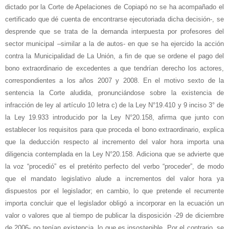
dictado por la Corte de Apelaciones de Copiapó no se ha acompañado el
certificado que dé cuenta de encontrarse ejecutoriada dicha decisión-, se
desprende que se trata de la demanda interpuesta por profesores del
sector municipal –similar a la de autos- en que se ha ejercido la acción
contra la Municipalidad de La Unión, a fin de que se ordene el pago del
bono extraordinario de excedentes a que tendrían derecho los actores,
correspondientes a los años 2007 y 2008. En el motivo sexto de la
sentencia la Corte aludida, pronunciándose sobre la existencia de
infracción de ley al artículo 10 letra c) de la Ley N°19.410 y 9 inciso 3° de
la Ley 19.933 introducido por la Ley N°20.158, afirma que junto con
establecer los requisitos para que proceda el bono extraordinario, explica
que la deducción respecto al incremento del valor hora importa una
diligencia contemplada en la Ley N°20.158. Adiciona que se advierte que
la voz “procedió” es el pretérito perfecto del verbo “proceder”, de modo
que el mandato legislativo alude a incrementos del valor hora ya
dispuestos por el legislador; en cambio, lo que pretende el recurrente
importa concluir que el legislador obligó a incorporar en la ecuación un
valor o valores que al tiempo de publicar la disposición -29 de diciembre
de 2006- no tenían existencia, lo que es insostenible. Por el contrario, se