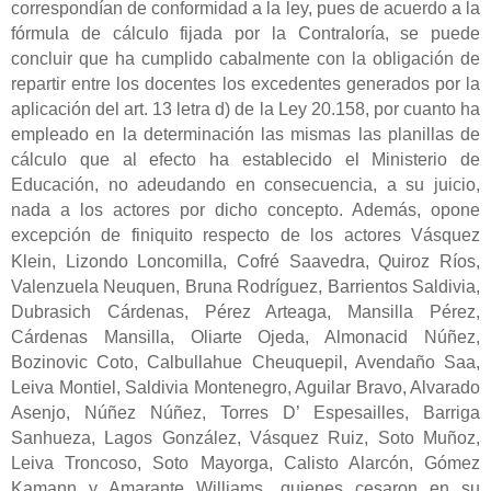
correspondían de conformidad a la ley, pues de acuerdo a la
fórmula de cálculo fijada por la Contraloría, se puede
concluir que ha cumplido cabalmente con la obligación de
repartir entre los docentes los excedentes generados por la
aplicación del art. 13 letra d) de la Ley 20.158, por cuanto ha
empleado en la determinación las mismas las planillas de
cálculo que al efecto ha establecido el Ministerio de
Educación, no adeudando en consecuencia, a su juicio,
nada a los actores por dicho concepto. Además, opone
excepción de finiquito
respecto de los actores Vásquez
Klein, Lizondo Loncomilla, Cofré Saavedra, Quiroz Ríos,
Valenzuela Neuquen, Bruna Rodríguez, Barrientos Saldivia,
Dubrasich Cárdenas, Pérez Arteaga, Mansilla Pérez,
Cárdenas Mansilla, Oliarte Ojeda, Almonacid Núñez,
Bozinovic Coto, Calbullahue Cheuquepil, Avendaño Saa,
Leiva Montiel, Saldivia Montenegro, Aguilar Bravo, Alvarado
Asenjo, Núñez Núñez, Torres D’ Espesailles, Barriga
Sanhueza, Lagos González, Vásquez Ruiz, Soto Muñoz,
Leiva Troncoso, Soto Mayorga, Calisto Alarcón, Gómez
Kamann y Amarante Williams, quienes cesaron en su