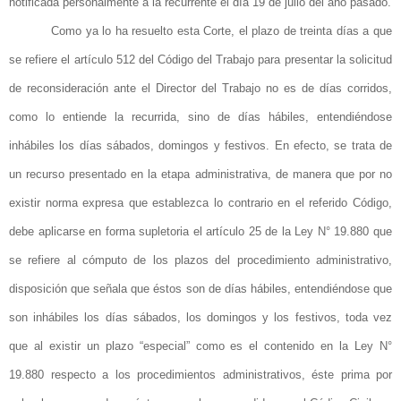
notificada personalmente a la recurrente el día 19 de julio del año pasado.
Como ya lo ha resuelto esta Corte, el plazo de treinta
días
a que
se refiere el
artículo 512 del Código
del Trabajo para presentar la solicitud
de reconsideración ante el Director
del Trabajo
no es de
días
corridos,
como lo entiende la recurrida, sino de
días hábiles
, entendiéndose
inhábiles los
días
sábados, domingos y festivos. En efecto, se trata de
un recurso presentado en la etapa administrativa, de manera que por no
existir norma expresa que establezca lo contrario en el
referido Código
,
debe aplicarse en forma supletoria el
artículo
25 de la Ley N° 19.880 que
se refiere al cómputo de los plazos
del
procedimiento administrativo,
disposición que señala que éstos son de
días hábiles
, entendiéndose que
son inhábiles los
días
sábados, los domingos y los festivos, toda vez
que al existir un plazo “especial” como es el contenido en la Ley N°
19.880 respecto a los procedimientos administrativos, éste prima por