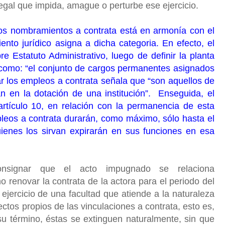
ilegal que impida, amague o perturbe ese ejercicio.
los nombramientos a contrata está en armonía con el
iento jurídico asigna a dicha categoria. En efecto, el
re Estatuto Administrativo, luego de definir la planta
o como: “el conjunto de cargos permanentes asignados
atar los empleos a contrata señala que “son aquellos de
an en la dotación de una institución”. Enseguida, el
artículo 10, en relación con la permanencia de esta
pleos a contrata durarán, como máximo, sólo hasta el
enes los sirvan expirarán en sus funciones en esa
.
signar que el acto impugnado se relaciona
o renovar la contrata de la actora para el periodo del
ejercicio de una facultad que atiende a la naturaleza
efectos propios de las vinculaciones a contrata, esto es,
su término, éstas se extinguen naturalmente, sin que