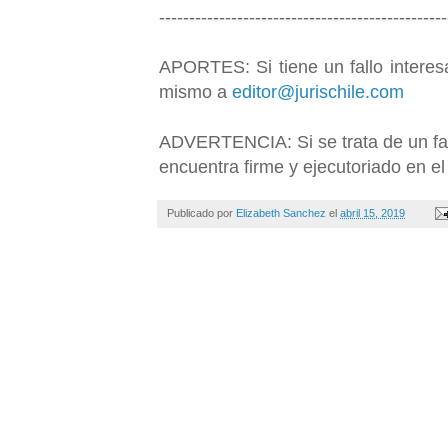
------------------------------------------------
APORTES: Si tiene un fallo interesa
mismo a
editor@jurischile.com
ADVERTENCIA: Si se trata de un fall
encuentra firme y ejecutoriado en el 
Publicado por
Elizabeth Sanchez
el
abril 15, 2019