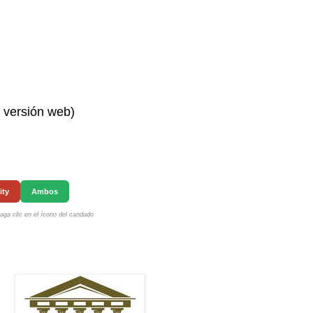
n versión web)
ity
Ambos
ga clic en el ícono del candado