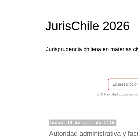
JurisChile 2026
Jurisprudencia chilena en materias civ
ⓘ El botón
Ambos
abre dos pes
lunes, 15 de abril de 2019
Autoridad administrativa y fac