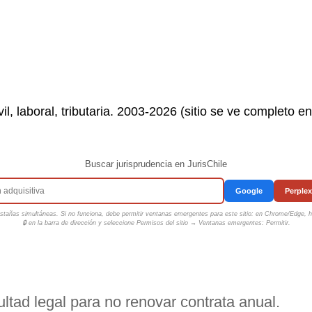
il, laboral, tributaria. 2003-2026 (sitio se ve completo e
Buscar jurisprudencia en JurisChile
Google
Perplex
tañas simultáneas. Si no funciona, debe permitir ventanas emergentes para este sitio: en Chrome/Edge, ha
🔒 en la barra de dirección y seleccione
Permisos del sitio → Ventanas emergentes: Permitir
.
ultad legal para no renovar contrata anual.