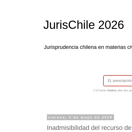
JurisChile 2026
Jurisprudencia chilena en materias civ
ⓘ El botón
Ambos
abre dos pes
viernes, 3 de mayo de 2019
Inadmisibilidad del recurso d