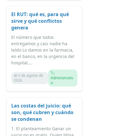
El RUT: qué es, para qué
sirve y qué conflictos
genera
El número que todos
entregamos y casi nadie ha
leído Lo damos en la farmacia,
en el banco, en la urgencia del
hospital,...
🏷️
📅 5 de agosto de
Administrativ
2026
o
Las costas del juicio: qué
son, qué cubren y cuándo
se condenan
1. El planteamiento Ganar un
juicio no es gratis. Quien litiga