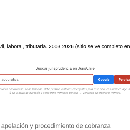
il, laboral, tributaria. 2003-2026 (sitio se ve completo e
Buscar jurisprudencia en JurisChile
Google
Perplex
tañas simultáneas. Si no funciona, debe permitir ventanas emergentes para este sitio: en Chrome/Edge, ha
🔒 en la barra de dirección y seleccione
Permisos del sitio → Ventanas emergentes: Permitir
.
e apelación y procedimiento de cobranza