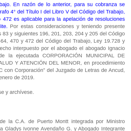
ajo. En razón de lo anterior, para su cobranza se
afo 4° del Título I del Libro V del Código del Trabajo,
ulo 472 es aplicable para la apelación de resoluciones
ite.
Por estas consideraciones y teniendo presente
s 83 y siguientes 196, 201, 203, 204 y 205 del Código
 464, 470 y 472 del Código del Trabajo, Ley 19.728 y
hecho interpuesto por el abogado el abogado Ignacio
ón de la ejecutada CORPORACIÓN MUNICIPAL DE
LUD Y ATENCIÓN DEL MENOR, en procedimiento
FC con Corporación” del Juzgado de Letras de Ancud,
 enero de 2019.
se y archívese.
de la C.A. de Puerto Montt integrada por Ministro
stra Gladys Ivonne Avendaño G. y Abogado Integrante