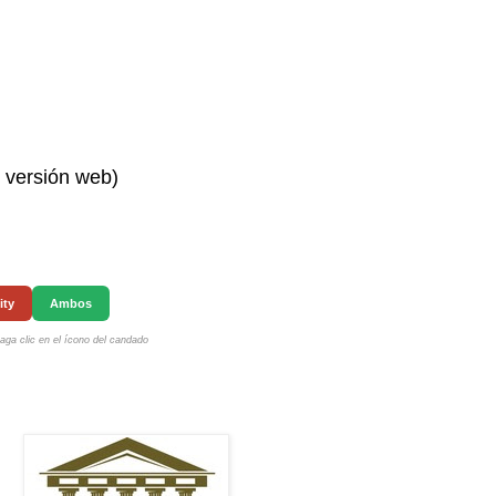
n versión web)
ity
Ambos
ga clic en el ícono del candado