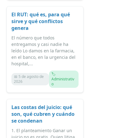
El RUT: qué es, para qué
sirve y qué conflictos
genera
El número que todos
entregamos y casi nadie ha
leído Lo damos en la farmacia,
en el banco, en la urgencia del
hospital,...
🏷️
📅 5 de agosto de
Administrativ
2026
o
Las costas del juicio: qué
son, qué cubren y cuándo
se condenan
1. El planteamiento Ganar un
juicio no es gratis. Quien litiga