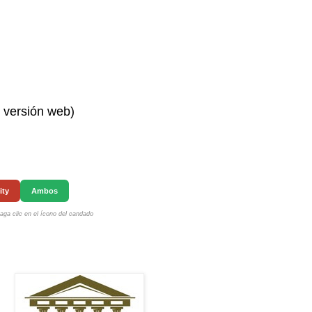
n versión web)
ity
Ambos
ga clic en el ícono del candado