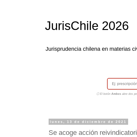
JurisChile 2026
Jurisprudencia chilena en materias civ
ⓘ El botón
Ambos
abre dos pes
lunes, 13 de diciembre de 2021
Se acoge acción reivindicator