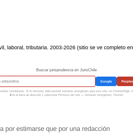
il, laboral, tributaria. 2003-2026 (sitio se ve completo e
Buscar jurisprudencia en JurisChile
Google
Perplex
tañas simultáneas. Si no funciona, debe permitir ventanas emergentes para este sitio: en Chrome/Edge, ha
🔒 en la barra de dirección y seleccione
Permisos del sitio → Ventanas emergentes: Permitir
.
ia por estimarse que por una redacción