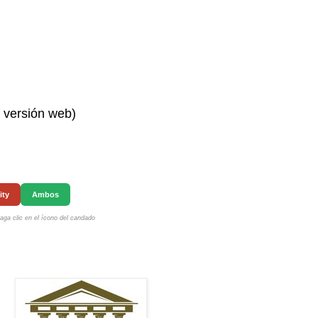
n versión web)
ity
Ambos
ga clic en el ícono del candado