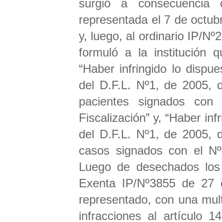
surgió a consecuencia de una fiscalización realizada a su representada el 7 de octubre de 2020, lo que dio lugar a un informe y, luego, al ordinario IP/Nº299 de 8 de enero de 2021, por el cual se formuló a la institución que representa los siguientes cargos: - “Haber infringido lo dispuesto en el artículo 141, inciso penúltimo, del D.F.L. Nº1, de 2005, del Ministerio de Salud, respecto de los pacientes signados con el Nº1, Nº2 y Nº3 del Informe de Fiscalización” y, “Haber infringido lo dispuesto en el artículo 141 bis, del D.F.L. Nº1, de 2005, del Ministerio de Salud, respecto de los casos signados con el Nº4 y Nº5 del Informe de Fiscalización”. Luego de desechados los descargos efectuados, por Resolución Exenta IP/Nº3855 de 27 de agosto de 2021, se sancionó a su representado, con una multa a beneficio fiscal de 600 U.T.M. por 3 infracciones al artículo 141, inciso penúltimo, del D.F.L Nº1, de 2005, de Salud y, con una multa a beneficio fiscal de 200 U.T.M. por 2 infracciones al artículo 141 bis del D.F.L. Nº1, de 2005, de Salud. Reclama que el acto impugnado ha incurrido en una serie de irregularidades e ilegalidades que hacen improcedentes las multas impuestas. En relación con la infracción establecida en el artículo 141 inciso penúltimo del D.F.L. Nº1 de 2005 del Ministerio de Salud; señala que, el considerando 12º la Resolución Exenta IP/Nº3855 individualizada, en lo relativo a los pacientes de los casos Nº1, Nº2 y Nº3 del Informe de Fiscalización, en que a todos ellos se les exige un pagaré el día del ingreso al prestador, constando el respectivo certificado de su condición de riesgo vital, configurándose, en consecuencia, la conducta infraccional. Refiere el recurrente que, en de estos casos, se les atendió a los pacientes de manera oportuna e inmediata, sin condicionamiento alguno, y una vez emitido el certificado médico de riesgo vital, según exige la ley 19.650, fueron dejados sin efecto los pagarés constituidos mientras no se contaba con tal certificación. Comenta que la Intendencia de Prestadores de Salud no otorgó el mérito correspondiente a la declaración vertida por Emily Pirela Angulo, Supervisora de Admisión de Urgencia Subrogante, a este respecto, quien declaró que “…Una vez indicada la hospitalización el médico realiza la orden médica, se registra en el sistema de hospitalizado los datos del paciente, previsión y se registra pagaré, en caso de ser categorizado como ley de urgencia no se registra el pagaré y se procede al resguardo, se asigna cama del servicio y se genera brazalete de hospitalización.”. Frente a ello, es del parecer que es evidente la arbitrariedad e ilegalidad de la resolución impugnada al confirmar la multa de 600 U.T.M, puesto no se condicionó la atención, aludiendo que toda norma que aplique una sanción debe ser interpretada en forma restrictiva, encontrándose proscrito para la autoridad realizar una interpretación laxa, extendida o fundada en la analogía a fin de dar lugar a la aplicación de sanciones. En relación con la infracción establecida en el artículo 141 bis del D.F.L. Nº1 de 2005 del Ministerio de Salud, explicó que la Resolución Exenta IP reclamada, igualmente se remite a la Resolución Exenta IP/Nº3855 para rechazar su recurso de reposición, en particular, a los considerandos 9º, 10º y 11º, que específicamente establece que respecto de los pacientes analizados en el Nº4 y Nº5 del Informe de Fiscalización, que constan boletas electrónicas que corresponderían -a criterio de la autoridad- a entrega de dinero como garantía de las prestaciones de salud. Manifiesta a este respecto, que la citada norma legal, prohíbe la entrega de cheque o dinero en efectivo como garantía de pago de las prestaciones que reciba el paciente, respecto de cualquier clase de prestación sanitaria, pero la misma norma señala que “… sin perjuicio de lo anterior, el paciente podrá, voluntariamente, dejar en pago de las citadas prestaciones cheques o dinero en efectivo…”, debe interpretarse en el sentido natural y obvio, esto es, que se puede pag