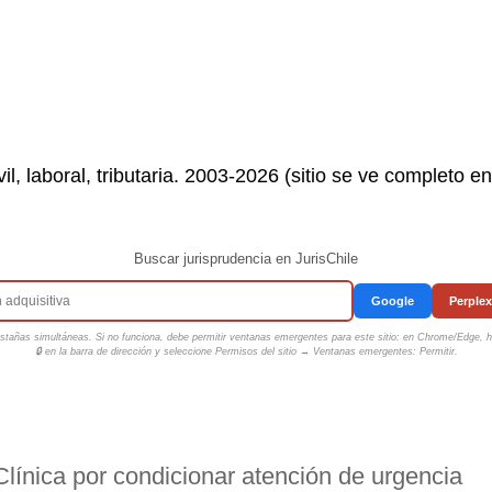
il, laboral, tributaria. 2003-2026 (sitio se ve completo e
Buscar jurisprudencia en JurisChile
Google
Perplex
tañas simultáneas. Si no funciona, debe permitir ventanas emergentes para este sitio: en Chrome/Edge, ha
🔒 en la barra de dirección y seleccione
Permisos del sitio → Ventanas emergentes: Permitir
.
Clínica por condicionar atención de urgencia