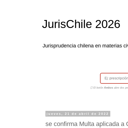
JurisChile 2026
Jurisprudencia chilena en materias civ
ⓘ El botón
Ambos
abre dos pes
jueves, 21 de abril de 2022
se confirma Multa aplicada a 