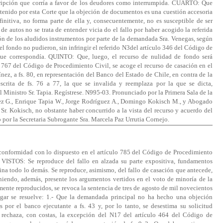
scripción que corría a favor de los deudores como interrumpida. CUARTO: Que
stenido por esta Corte que la objeción de documentos es una cuestión accesoria
finitiva, no forma parte de ella y, consecuentemente, no es susceptible de ser
de autos no se trata de entender vicia do el fallo por haber acogido la referida
n de los aludidos instrumentos por parte de la demandada Sra. Venegas, según
el fondo no pudieron, sin infringir el referido N3del artículo 346 del Código de
 que correspondía. QUINTO: Que, luego, el recurso de nulidad de fondo será
o 767 del Código de Procedimiento Civil, se acoge el recurso de casación en el
z, a fs. 80, en representación del Banco del Estado de Chile, en contra de la
scrita de fs. 76 a 77, la que se invalida y reemplaza por la que se dicta,
 Ministro Sr. Tapia. Regístrese. N995-03. Pronunciado por la Primera Sala de la
rez G., Enrique Tapia W., Jorge Rodríguez A., Domingo Kokisch M., y Abogado
 Sr. Kokisch, no obstante haber concurrido a la vista del recurso y acuerdo del
o por la Secretaria Subrogante Sra. Marcela Paz Urrutia Cornejo.
 conformidad con lo dispuesto en el artículo 785 del Código de Procedimiento
o. VISTOS: Se reproduce del fallo en alzada su parte expositiva, fundamentos
imina todo lo demás. Se reproduce, asimismo, del fallo de casación que antecede,
eniendo, además, presente los argumentos vertidos en el voto de minoría de la
mente reproducidos, se revoca la sentencia de tres de agosto de mil novecientos
ugar se resuelve: 1.- Que la demandada principal no ha hecho una objeción
or el banco ejecutante a fs. 43 y, por lo tanto, se desestima su solicitud
e rechaza, con costas, la excepción del N17 del artículo 464 del Código de