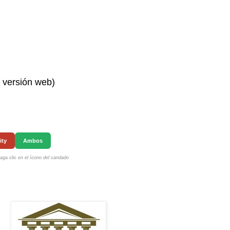
n versión web)
ity
Ambos
ga clic en el ícono del candado