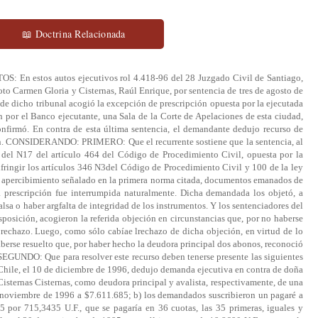
📖 Doctrina Relacionada
TOS: En estos autos ejecutivos rol 4.418-96 del 28 Juzgado Civil de Santiago,
o Carmen Gloria y Cisternas, Raúl Enrique, por sentencia de tres de agosto de
de dicho tribunal acogió la excepción de prescripción opuesta por la ejecutada
 por el Banco ejecutante, una Sala de la Corte de Apelaciones de esta ciudad,
confirmó. En contra de esta última sentencia, el demandante dedujo recurso de
ción. CONSIDERANDO: PRIMERO: Que el recurrente sostiene que la sentencia, al
 del N17 del artículo 464 del Código de Procedimiento Civil, opuesta por la
nfringir los artículos 346 N3del Código de Procedimiento Civil y 100 de la ley
el apercibimiento señalado en la primera norma citada, documentos emanados de
prescripción fue interrumpida naturalmente. Dicha demandada los objetó, a
lsa o haber argfalta de integridad de los instrumentos. Y los sentenciadores del
sposición, acogieron la referida objeción en circunstancias que, por no haberse
rechazo. Luego, como sólo cabíae lrechazo de dicha objeción, en virtud de lo
aberse resuelto que, por haber hecho la deudora principal dos abonos, reconoció
 SEGUNDO: Que para resolver este recurso deben tenerse presente las siguientes
 Chile, el 10 de diciembre de 1996, dedujo demanda ejecutiva en contra de doña
sternas Cisternas, como deudora principal y avalista, respectivamente, de una
e noviembre de 1996 a $7.611.685; b) los demandados suscribieron un pagaré a
 por 715,3435 U.F., que se pagaría en 36 cuotas, las 35 primeras, iguales y