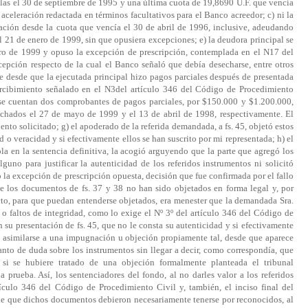
llas el 30 de septiembre de 1995 y una última cuota de 19,8690 U.F. que vencía
aceleración redactada en términos facultativos para el Banco acreedor; c) ni la
gación desde la cuota que vencía el 30 de abril de 1996, inclusive, adeudando
el 21 de enero de 1999, sin que opusiera excepciones; e) la deudora principal se
ero de 1999 y opuso la excepción de prescripción, contemplada en el N17 del
epción respecto de la cual el Banco señaló que debía desecharse, entre otros
 desde que la ejecutada principal hizo pagos parciales después de presentada
ercibimiento señalado en el N3del artículo 346 del Código de Procedimiento
e se cuentan dos comprobantes de pagos parciales, por $150.000 y $1.200.000,
fechados el 27 de mayo de 1999 y el 13 de abril de 1998, respectivamente. El
nto solicitado; g) el apoderado de la referida demandada, a fs. 45, objetó estos
 o veracidad y si efectivamente ellos se han suscrito por mi representada; h) el
ola en la sentencia definitiva, la acogió arguyendo que la parte que agregó los
no para justificar la autenticidad de los referidos instrumentos ni solicitó
 la excepción de prescripción opuesta, decisión que fue confirmada por el fallo
los documentos de fs. 37 y 38 no han sido objetados en forma legal y, por
cto, para que puedan entenderse objetados, era menester que la demandada Sra.
o faltos de integridad, como lo exige el Nº 3º del artículo 346 del Código de
 su presentación de fs. 45, que no le consta su autenticidad y si efectivamente
ni asimilarse a una impugnación u objeción propiamente tal, desde que aparece
nto de duda sobre los instrumentos sin llegar a decir, como correspondía, que
, si se hubiere tratado de una objeción formalmente planteada el tribunal
 prueba. Así, los sentenciadores del fondo, al no darles valor a los referidos
culo 346 del Código de Procedimiento Civil y, también, el inciso final del
 de que dichos documentos debieron necesariamente tenerse por reconocidos, al