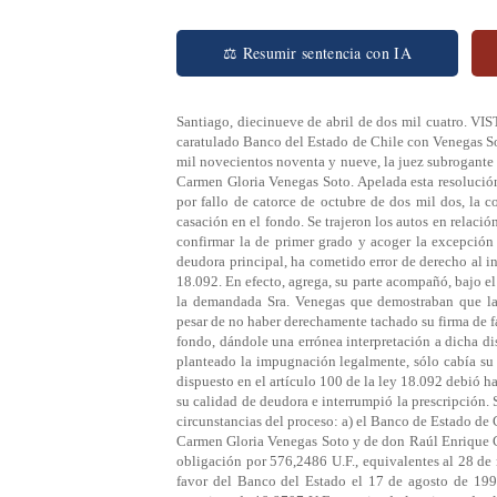
⚖ Resumir sentencia con IA
Santiago, diecinueve de abril de dos mil cuatro. VIS
caratulado Banco del Estado de Chile con Venegas Sot
mil novecientos noventa y nueve, la juez subrogante 
Carmen Gloria Venegas Soto. Apelada esta resolución
por fallo de catorce de octubre de dos mil dos, la 
casación en el fondo. Se trajeron los autos en rela
confirmar la de primer grado y acoger la excepción
deudora principal, ha cometido error de derecho al i
18.092. En efecto, agrega, su parte acompañó, bajo 
la demandada Sra. Venegas que demostraban que la 
pesar de no haber derechamente tachado su firma de fa
fondo, dándole una errónea interpretación a dicha di
planteado la impugnación legalmente, sólo cabía su 
dispuesto en el artículo 100 de la ley 18.092 debió h
su calidad de deudora e interrumpió la prescripción.
circunstancias del proceso: a) el Banco de Estado de
Carmen Gloria Venegas Soto y de don Raúl Enrique Ci
obligación por 576,2486 U.F., equivalentes al 28 d
favor del Banco del Estado el 17 de agosto de 1995