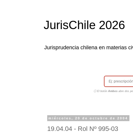
JurisChile 2026
Jurisprudencia chilena en materias civ
ⓘ El botón
Ambos
abre dos pes
miércoles, 20 de octubre de 2004
19.04.04 - Rol Nº 995-03