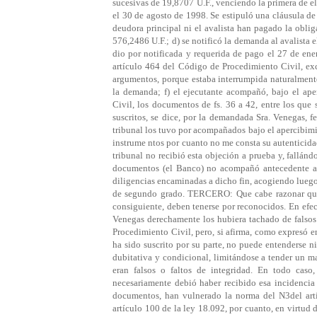
sucesivas de 19,8707 U.F., venciendo la primera de e
el 30 de agosto de 1998. Se estipuló una cláusula de 
deudora principal ni el avalista han pagado la obli
576,2486 U.F.; d) se notificó la demanda al avalista 
dio por notificada y requerida de pago el 27 de en
artículo 464 del Código de Procedimiento Civil, exc
argumentos, porque estaba interrumpida naturalmente
la demanda; f) el ejecutante acompañó, bajo el ap
Civil, los documentos de fs. 36 a 42, entre los qu
suscritos, se dice, por la demandada Sra. Venegas, 
tribunal los tuvo por acompañados bajo el apercibimie
instrume ntos por cuanto no me consta su autenticidad
tribunal no recibió esta objeción a prueba y, fallánd
documentos (el Banco) no acompañó antecedente algu
diligencias encaminadas a dicho fin, acogiendo luego
de segundo grado. TERCERO: Que cabe razonar que 
consiguiente, deben tenerse por reconocidos. En efe
Venegas derechamente los hubiera tachado de falsos 
Procedimiento Civil, pero, si afirma, como expresó en
ha sido suscrito por su parte, no puede entenderse 
dubitativa y condicional, limitándose a tender un ma
eran falsos o faltos de integridad. En todo caso
necesariamente debió haber recibido esa incidencia a
documentos, han vulnerado la norma del N3del artí
artículo 100 de la ley 18.092, por cuanto, en virtud