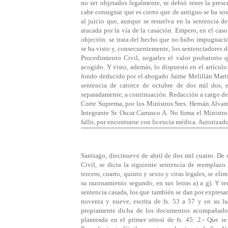
no ser objetados legalmente, se debió tener la pre
cabe consignar que es cierto que de antiguo se ha so
al juicio que, aunque se resuelva en la sentencia de
atacada por la vía de la casación. Empero, en el caso 
objeción: se trata del hecho que no hubo impugnació
se ha visto y, consecuentemente, los sentenciadores d
Procedimiento Civil, negarles el valor probatorio
acogido. Y visto, además, lo dispuesto en el artícul
fondo deducido por el abogado Jaime Melillán Martíne
sentencia de catorce de octubre de dos mil dos, e
separadamente, a continuación. Redacción a cargo del
Corte Suprema, por los Ministros Sres. Hernán Alva
Integrante Sr. Oscar Carrasco A. No firma el Ministro
fallo, por encontrarse con licencia médica. Autorizad
Santiago, diecinueve de abril de dos mil cuatro. De
Civil, se dicta la siguiente sentencia de reemplaz
tercero, cuarto, quinto y sexto y citas legales, se el
su razonamiento segundo, en sus letras a) a g). Y t
sentencia casada, los que también se dan por expresa
noventa y nueve, escrita de fs. 53 a 57 y en su l
propiamente dicha de los documentos acompañados p
planteada en el primer otrosí de fs. 45. 2.- Que s