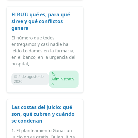
El RUT: qué es, para qué
sirve y qué conflictos
genera
El número que todos
entregamos y casi nadie ha
leído Lo damos en la farmacia,
en el banco, en la urgencia del
hospital,...
🏷️
📅 5 de agosto de
Administrativ
2026
o
Las costas del juicio: qué
son, qué cubren y cuándo
se condenan
1. El planteamiento Ganar un
juicio no es gratis. Quien litiga