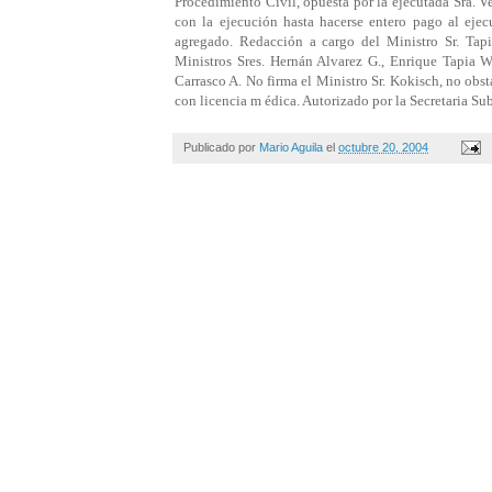
Procedimiento Civil, opuesta por la ejecutada Sra. Ve
con la ejecución hasta hacerse entero pago al ejec
agregado. Redacción a cargo del Ministro Sr. Tap
Ministros Sres. Hernán Alvarez G., Enrique Tapia 
Carrasco A. No firma el Ministro Sr. Kokisch, no obsta
con licencia m édica. Autorizado por la Secretaria Su
Publicado por
Mario Aguila
el
octubre 20, 2004