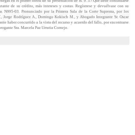
negas en el primer otrosí de su presentación de fs. 9. 3.- Que debe continuarse
utante de su crédito, más intereses y costas. Regístrese y devuélvase con su
ia. N995-03. Pronunciado por la Primera Sala de la Corte Suprema, por los
W., Jorge Rodríguez A., Domingo Kokisch M., y Abogado Integrante Sr. Oscar
nte haber concurrido a la vista del recurso y acuerdo del fallo, por encontrarse
brogante Sra. Marcela Paz Urrutia Cornejo.