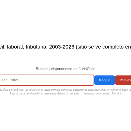
il, laboral, tributaria. 2003-2026 (sitio se ve completo e
Buscar jurisprudencia en JurisChile
Google
Perplex
tañas simultáneas. Si no funciona, debe permitir ventanas emergentes para este sitio: en Chrome/Edge, ha
🔒 en la barra de dirección y seleccione
Permisos del sitio → Ventanas emergentes: Permitir
.