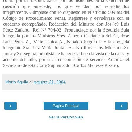
contra por las razones dadas por los disidentes en la sentencia de
casación que antecede, los que se dan por reproducidos
íntegramente. Cúmplase con lo dispuesto en el artículo 509 bis del
Código de Procedimiento Penal. Regístrese y devuélvase con el
cuaderno acompañado. Redacción del Ministro don Jos 'e9 Luis
Pérez Zañartu. Rol Nº 704-02. Pronunciado por la Segunda Sala
integrada por los Ministros Sres. Alberto Chaigneau del C., José
Luis Pérez Z., Milton Juica A., Nibaldo Segura P y la abogada
integrante Sra. Luz María Jordán A.. No firman los Ministros Sr.
Juica y Sr. Segura, no obstante haber estado en la vista de la causa y
acuerdo del fallo, por estar en comisión de servicio. Autoriza el
Secretario de esta Corte Suprema don Carlos Meneses Pizarro.
Mario Aguila
el
octubre 21, 2004
‹
›
Página Principal
Ver la versión web