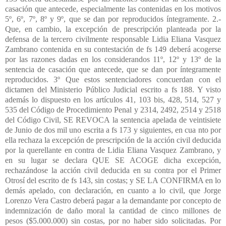
casación que antecede, especialmente las contenidas en los motivos
5º, 6º, 7º, 8º y 9º, que se dan por reproducidos íntegramente. 2.-
Que, en cambio, la excepción de prescripción planteada por la
defensa de la tercero civilmente responsable Lidia Eliana Vasquez
Zambrano contenida en su contestación de fs 149 deberá acogerse
por las razones dadas en los considerandos 11º, 12º y 13º de la
sentencia de casación que antecede, que se dan por íntegramente
reproducidos. 3º Que estos sentenciadores concuerdan con el
dictamen del Ministerio Público Judicial escrito a fs 188. Y visto
además lo dispuesto en los artículos 41, 103 bis, 428, 514, 527 y
535 del Código de Procedimiento Penal y 2314, 2492, 2514 y 2518
del Código Civil, SE REVOCA la sentencia apelada de veintisiete
de Junio de dos mil uno escrita a fs 173 y siguientes, en cua nto por
ella rechaza la excepción de prescripción de la acción civil deducida
por la querellante en contra de Lidia Eliana Vasquez Zambrano, y
en su lugar se declara QUE SE ACOGE dicha excepción,
rechazándose la acción civil deducida en su contra por el Primer
Otrosí del escrito de fs 143, sin costas; y SE LA CONFIRMA en lo
demás apelado, con declaración, en cuanto a lo civil, que Jorge
Lorenzo Vera Castro deberá pagar a la demandante por concepto de
indemnización de daño moral la cantidad de cinco millones de
pesos ($5.000.000) sin costas, por no haber sido solicitadas. Por