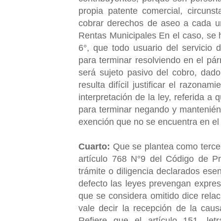
propia patente comercial, circuns
cobrar derechos de aseo a cada un
Rentas Municipales En el caso, se h
6°, que todo usuario del servicio
para terminar resolviendo en el pár
será sujeto pasivo del cobro, dado
resulta difícil justificar el razona
interpretación de la ley, referida 
para terminar negando y manteniénd
exención que no se encuentra en el 
Cuarto:
Que se plantea como tercer 
artículo 768 N°9 del Código de Pr
trámite o diligencia declarados esen
defecto las leyes prevengan expres
que se considera omitido dice relac
vale decir la recepción de la cau
Refiere que el artículo 151, le