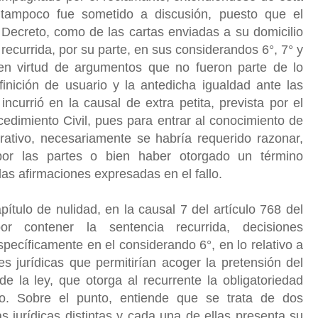
 tampoco fue sometido a discusión, puesto que el
l Decreto, como de las cartas enviadas a su domicilio
recurrida, por su parte, en sus considerandos 6°, 7° y
en virtud de argumentos que no fueron parte de lo
finición de usuario y la antedicha igualdad ante las
ncurrió en la causal de extra petita, prevista por el
edimiento Civil, pues para entrar al conocimiento de
trativo, necesariamente se habría requerido razonar,
or las partes o bien haber otorgado un término
las afirmaciones expresadas en el fallo.
ulo de nulidad, en la causal 7 del artículo 768 del
or contener la sentencia recurrida, decisiones
specíficamente en el considerando 6°, en lo relativo a
 jurídicas que permitirían acoger la pretensión del
 de la ley, que otorga al recurrente la obligatoriedad
o. Sobre el punto, entiende que se trata de dos
 jurídicas distintas y cada una de ellas presenta su