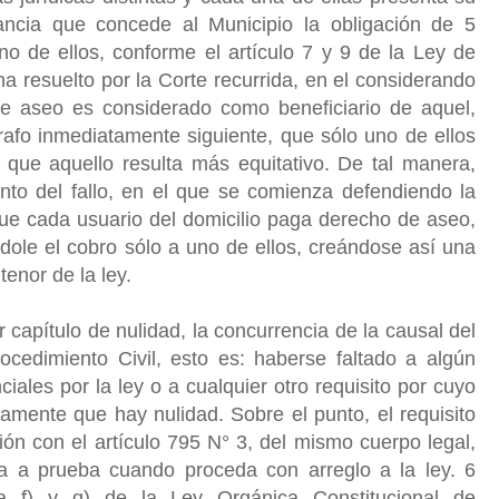
tancia que concede al Municipio la obligación de 5
o de ellos, conforme el artículo 7 y 9 de la Ley de
a resuelto por la Corte recurrida, en el considerando
 de aseo es considerado como beneficiario de aquel,
rafo inmediatamente siguiente, que sólo uno de ellos
 que aquello resulta más equitativo. De tal manera,
miento del fallo, en el que se comienza defendiendo la
a que cada usuario del domicilio paga derecho de aseo,
ole el cobro sólo a uno de ellos, creándose así una
tenor de la ley.
capítulo de nulidad, la concurrencia de la causal del
ocedimiento Civil, esto es: haberse faltado a algún
ciales por la ley o a cualquier otro requisito por cuyo
amente que hay nulidad. Sobre el punto, el requisito
ión con el artículo 795 N° 3, del mismo cuerpo legal,
sa a prueba cuando proceda con arreglo a la ley. 6
tra f) y g) de la Ley Orgánica Constitucional de