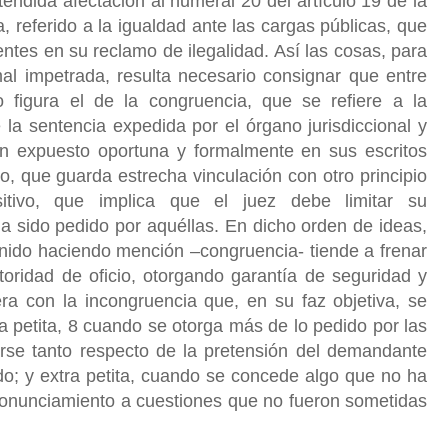
etendida afectación al numeral 20 del artículo 19 de la
a, referido a la igualdad ante las cargas públicas, que
ntes en su reclamo de ilegalidad. Así las cosas, para
mal impetrada, resulta necesario consignar que entre
so figura el de la congruencia, que se refiere a la
 la sentencia expedida por el órgano jurisdiccional y
an expuesto oportuna y formalmente en sus escritos
, que guarda estrecha vinculación con otro principio
sitivo, que implica que el juez debe limitar su
a sido pedido por aquéllas. En dicho orden de ideas,
enido haciendo mención –congruencia- tiende a frenar
toridad de oficio, otorgando garantía de seguridad y
era con la incongruencia que, en su faz objetiva, se
a petita, 8 cuando se otorga más de lo pedido por las
arse tanto respecto de la pretensión del demandante
o; y extra petita, cuando se concede algo que no ha
ronunciamiento a cuestiones que no fueron sometidas