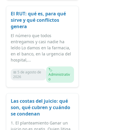
El RUT: qué es, para qué
sirve y qué conflictos
genera
El número que todos
entregamos y casi nadie ha
leído Lo damos en la farmacia,
en el banco, en la urgencia del
hospital,...
🏷️
📅 5 de agosto de
Administrativ
2026
o
Las costas del juicio: qué
son, qué cubren y cuándo
se condenan
1. El planteamiento Ganar un
juicio no es gratis. Quien litiga