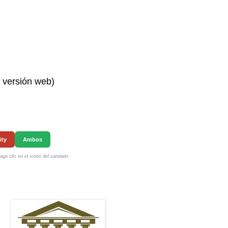
n versión web)
ity
Ambos
ga clic en el ícono del candado