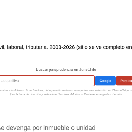
il, laboral, tributaria. 2003-2026 (sitio se ve completo e
Buscar jurisprudencia en JurisChile
Google
Perplex
tañas simultáneas. Si no funciona, debe permitir ventanas emergentes para este sitio: en Chrome/Edge, ha
🔒 en la barra de dirección y seleccione
Permisos del sitio → Ventanas emergentes: Permitir
.
se devenga por inmueble o unidad