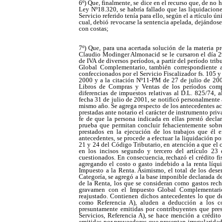
6º) Que, finalmente, se dice en el recurso que, de no
Ley Nº18.320, se habría fallado que las liquidacione
Servicio referido tenía para ello, según el a rtículo ú
cual, debió revocarse la sentencia apelada, dejándose
con costas;
7º) Que, para una acertada solución de la materia p
Claudio Modinger Almonacid se le cursaron el día 2
de IVA de diversos períodos, a partir del período tr
Global Complementario, también correspondiente a 
confeccionados por el Servicio Fiscalizador fs. 105 y
2000 y a la citación Nº11-PM de 27 de julio de 200
Libros de Compras y Ventas de los períodos comp
diferencias de impuestos relativas al D.L. 825/74, al
fecha 31 de julio de 2001, se notificó personalmente 
mismo año. Se agrega respecto de los antecedentes ac
prestadas ante notario el carácter de instrumento pri
fe de que la persona indicada en ellas prestó decla
prueba que permitan concluir fehacientemente sobre
prestados en la ejecución de los trabajos que él e
antecedentes, se procede a efectuar la liquidación por
21 y 24 del Código Tributario, en atención a que el 
en los incisos segundo y tercero del artículo 23 
cuestionados. En consecuencia, rechazó el crédito fi
agregando el costo o gasto indebido a la renta líqu
Impuesto a la Renta. Asimismo, el total de los des
Categoría, se agregó a la base imponible declarada d
de la Renta, los que se consideran como gastos recha
gravamen con el Impuesto Global Complementario
reajustado. Contienen dichos antecedentes lo que d
como Referencia A), aluden a deducción a los cos
presuntamente emitidas por contribuyentes que pres
Servicios, Referencia A), se hace mención a crédit
emitidas por proveedores que presentan irregularidade