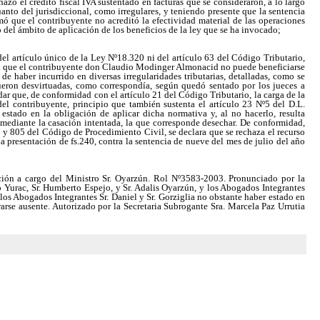
hazó el crédito fiscal IVA sustentado en facturas que se consideraron, a lo largo
anto del jurisdiccional, como irregulares, y teniendo presente que la sentencia
ó que el contribuyente no acreditó la efectividad material de las operaciones
lo del ámbito de aplicación de los beneficios de la ley que se ha invocado;
del artículo único de la Ley Nº18.320 ni del artículo 63 del Código Tributario,
en que el contribuyente don Claudio Modinger Almonacid no puede beneficiarse
 de haber incurrido en diversas irregularidades tributarias, detalladas, como se
fueron desvirtuadas, como correspondía, según quedó sentado por los jueces a
rdar que, de conformidad con el artículo 21 del Código Tributario, la carga de la
del contribuyente, principio que también sustenta el artículo 23 Nº5 del D.L.
estado en la obligación de aplicar dicha normativa y, al no hacerlo, resulta
, mediante la casación intentada, la que corresponde desechar. De conformidad,
 y 805 del Código de Procedimiento Civil, se declara que se rechaza el recurso
a presentación de fs.240, contra la sentencia de nueve del mes de julio del año
ción a cargo del Ministro Sr. Oyarzún. Rol Nº3583-2003. Pronunciado por la
o Yurac, Sr. Humberto Espejo, y Sr. Adalis Oyarzún, y los Abogados Integrantes
los Abogados Integrantes Sr. Daniel y Sr. Gorziglia no obstante haber estado en
trarse ausente. Autorizado por la Secretaria Subrogante Sra. Marcela Paz Urrutia