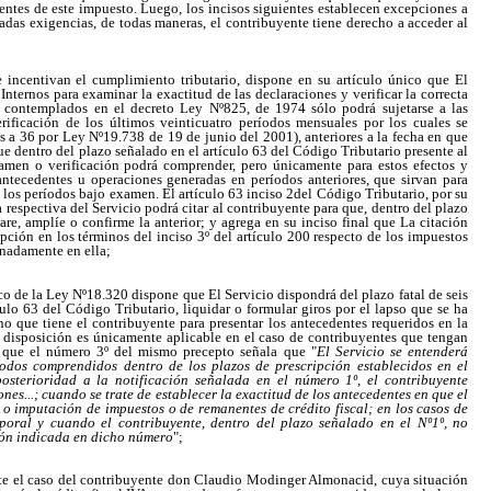
entes de este impuesto. Luego, los incisos siguientes establecen excepciones a
das exigencias, de todas maneras, el contribuyente tiene derecho a acceder al
 incentivan el cumplimiento tributario, dispone en su artículo único que El
Internos para examinar la exactitud de las declaraciones y verificar la correcta
 contemplados en el decreto Ley Nº825, de 1974 sólo podrá sujetarse a las
ificación de los últimos veinticuatro períodos mensuales por los cuales se
 a 36 por Ley Nº19.738 de 19 de junio del 2001), anteriores a la fecha en que
ue dentro del plazo señalado en el artículo 63 del Código Tributario presente al
xamen o verificación podrá comprender, pero únicamente para estos efectos y
antecedentes u operaciones generadas en períodos anteriores, que sirvan para
n los períodos bajo examen. El artículo 63 inciso 2del Código Tributario, por su
a respectiva del Servicio podrá citar al contribuyente para que, dentro del plazo
are, amplíe o confirme la anterior; y agrega en su inciso final que La citación
ipción en los términos del inciso 3º del artículo 200 respecto de los impuestos
inadamente en ella;
co de la Ley Nº18.320 dispone que El Servicio dispondrá del plazo fatal de seis
ículo 63 del Código Tributario, liquidar o formular giros por el lapso que se ha
 que tiene el contribuyente para presentar los antecedentes requeridos en la
a disposición es únicamente aplicable en el caso de contribuyentes que tengan
o que el número 3º del mismo precepto señala que "
El Servicio se entenderá
íodos comprendidos dentro de los plazos de prescripción establecidos en el
osterioridad a la notificación señalada en el número 1º, el contribuyente
es...; cuando se trate de establecer la exactitud de los antecedentes en que el
o imputación de impuestos o de remanentes de crédito fiscal; en los casos de
poral y cuando el contribuyente, dentro del plazo señalado en el Nº1º, no
ción indicada en dicho número
";
ente el caso del contribuyente don Claudio Modinger Almonacid, cuya situación