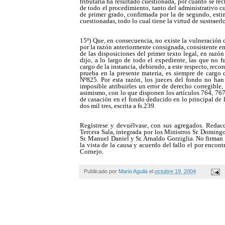
tributaria ha resultado cuestionada, por cuanto se rec
de todo el procedimiento, tanto del administrativo cu
de primer grado, confirmada por la de segundo, estim
cuestionadas, todo lo cual tiene la virtud de sustraer
15º) Que, en consecuencia, no existe la vulneración 
por la razón anteriormente consignada, consistente 
de las disposiciones del primer texto legal, en razón
dijo, a lo largo de todo el expediente, las que no 
cargo de la instancia, debiendo, a este respecto, reco
prueba en la presente materia, es siempre de cargo 
Nº825. Por esta razón, los jueces del fondo no han 
imposible atribuirles un error de derecho corregible
asimismo, con lo que disponen los artículos 764, 767
de casación en el fondo deducido en lo principal de l
dos mil tres, escrita a fs.239.
Regístrese y devuélvase, con sus agregados. Redac
Tercera Sala, integrada por los Ministros Sr. Doming
Sr. Manuel Daniel y Sr. Arnaldo Gorziglia. No firman 
la vista de la causa y acuerdo del fallo el por encon
Cornejo.
Publicado por
Mario Aguila
el
octubre 19, 2004