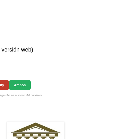
n versión web)
ity
Ambos
ga clic en el ícono del candado