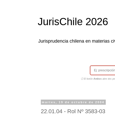
JurisChile 2026
Jurisprudencia chilena en materias civ
ⓘ El botón
Ambos
abre dos pes
martes, 19 de octubre de 2004
22.01.04 - Rol Nº 3583-03