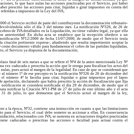
tuaciones, lo que hace nulas las acciones practicadas por el Servicio, por haber
aber prescrito las acciones para citar, liquidar o girar impuestos en contra del
 referidas a impuestos de la Ley del IVA;
2000 el Servicio recibió de parte del contribuyente la documentación tributario-
devolviéndola sólo el día 3 del mismo mes. La notificación Nº326, de 26 de
 cobros de IVA detallados en la Liquidación, no tiene validez legal, ya que ella
on anterioridad. En dicha acta se establece que la recepción obedece a un
 notificación Nº12/2000 de fecha 13/07/2000, de modo que el Servicio tenía
la citación pertinente expresa-; añadiendo que resulta impertinente aceptar la
 como documento válido para fundamentar el cobro de las partidas liquidadas,
nto, el Servicio ya disponía de la documentación;
 plazo fatal de seis meses a que se refiere el Nº4 de la antes mencionada Ley Nº
a vez caducada o prescrita la acción que le otorga para fiscalizar los actos del
 nulas, pues actuó al margen de la legalidad. En caso de que se considerará que
e al número 1º de ese precepto es la notificación Nº326 de 26 de diciembre del
l número 4º le faculta para citar, liquidar o girar impuestos por el lapso
e apelación, declarando que había prescrito la acción de fiscalización que fija
a notificación se considera notificada el día 29 de diciembre, de modo que el
para notificar la Citación Nº11-PM de 27 de julio de este último año y el acta
a 31 de julio, lo que demuestra que el Servicio actuó al margen de la ley,
ente a la época, Nº32, contiene una instrucción en cuanto a que las limitaciones
o para el Servicio, el cual debe someter su accionar a ellas. En consecuencia
quidación, relacionados con IVA, se sustenta en actuaciones ilegales practicadas
rarse caducadas o prescritas las acciones o facultad para actuar contra el