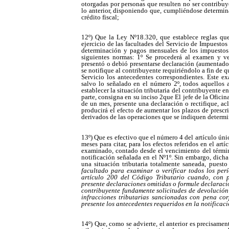
otorgadas por personas que resulten no ser contribuy
lo anterior, disponiendo que, cumpliéndose determina
crédito fiscal;
12º) Que la Ley Nº18.320, que establece reglas que
ejercicio de las facultades del Servicio de Impuestos 
determinación y pagos mensuales de los impuestos
siguientes normas: 1º Se procederá al examen y ver
presentó o debió presentarse declaración (aumentados
se notifique al contribuyente requiriéndolo a fin de q
Servicio los antecedentes correspondientes. Este e
salvo lo señalado en el número 2º, todos aquellos 
establecer la situación tributaria del contribuyente e
parte, consigna en su inciso 2que El jefe de la Oficin
de un mes, presente una declaración o rectifique, acl
producirá el efecto de aumentar los plazos de prescr
derivados de las operaciones que se indiquen determ
13º) Que es efectivo que el número 4 del artículo úni
meses para citar, para los efectos referidos en el art
examinado, contado desde el vencimiento del término
notificación señalada en el Nº1º. Sin embargo, dich
una situación tributaria totalmente saneada, puest
facultado para examinar o verificar todos los per
artículo 200 del Código Tributario cuando, con p
presente declaraciones omitidas o formule declaracion
contribuyente fundamente solicitudes de devolución 
infracciones tributarias sancionadas con pena cor
presente los antecedentes requeridos en la notifica
14º) Que, como se advierte, el anterior es precisam