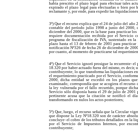
había prescrito el plazo legal para efectuar tales ac
expirado el plazo legal para efectuarlas o bien por h
reclamante y, por ende, para expedir las liquidaciones
3º) Que el recurso explica que el 24 de julio del año 
contable del período julio 1998 a junio del 2000, 
diciembre del 2000, que es la base para practicar los
requiere documentación recibida por el Servicio c
programa de fiscalización de IVA, sustentado en la
plazo hasta el 13 de febrero de 2001 para practicar 
notificación Nº326 de fecha 26 de diciembre de 2000
por cuanto, al momento de practicarse tal requerimie
4º) Que el Servicio ignoró prosigue la recurrente- el
18.320 por haber actuado fuera del mismo, es decir, un
contribuyente; lo que transforma las liquidaciones en
el requerimiento practicado por el Servicio, conform
2000, dicha entidad se excedió en los plazos que e
examinado; correspondía que se acogiera el recurso d
la ley vulnerada por el fallo recurrido, porque dich
Servicio sólo disponía hasta el 29 de julio de 2001 
pertinente acusa que la citación se notificó el dí
transformando en nulos los actos posteriores;
5º) Que, luego, el recurso señala que la Circular vig
que dispone la Ley Nº18.320 son de carácter absolut
concluye- el cobro de los tributos detallados en la li
por el Servicio de Impuestos Internos, por encont
contribuyente;