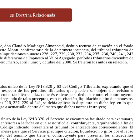
📖 Doctrina Relacionada
nte, don Claudio Modinger Almonacid, dedujo recurso de casación en el fondo
rto Montt, confirmatoria de la de primera instancia, del tribunal tributario de
as liquidaciones números 226, 227, 229, 230, 232, 234, 235, 236, 240, 241, 242
de diferencias de Impuesto al Valor Agregado, períodos tributarios diciembre de
ro, marzo, abril, junio y octubre del 2000. Se trajeron los autos en relación.
ículos único de la Ley Nº18.320 y 63 del Código Tributario, expresando que el
 respecto de los períodos tributarios que pueden ser objeto de revisión o
s, como también el plazo que éste tiene para deducir contra el contribuyente
 segundo de tales preceptos, esto es, citación, liquidación o giro de impuestos.
s 226, 227, 229 al 241, se debía aplicar lo dispuesto en dicha ley, en lo que
liga a actuar sólo dentro del marco que dichas normas instruyen;
lo único de la Ley Nº18.320, el Servicio se encontraba facultado para examinar y
anteriores a la fecha en que se notificó al contribuyente, requiriéndolo a fin de
 Código indicado, presentare al tribunal los antecedentes correspondientes. El
meses para que el Servicio practique citación, liquidación o giros por el lapso
o del término que tiene el contribuyente para presentar los antecedentes
 1º. En el presente caso, afirma, se actuó al margen de dichas normas, ya que