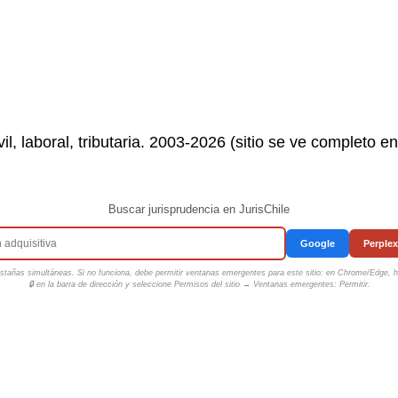
il, laboral, tributaria. 2003-2026 (sitio se ve completo e
Buscar jurisprudencia en JurisChile
Google
Perplex
tañas simultáneas. Si no funciona, debe permitir ventanas emergentes para este sitio: en Chrome/Edge, ha
🔒 en la barra de dirección y seleccione
Permisos del sitio → Ventanas emergentes: Permitir
.