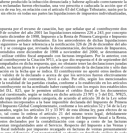
 haberse producido la infracción denunciada y haberse aplicado correctamente la
s reclamadas fueron efectuadas, una vez prescrita o caducada la acción que el
nico de esa ley, en relación con el artículo 63 del Código Tributario; razón por la
 sin efecto en todas sus partes las liquidaciones de impuestos individualizadas,
ropuesta por el recurso de casación, hay que señalar que al contribuyente don
9 de octubre del año 2001 las liquidaciones números 226 a 243, por concepto
ibutario diciembre de 1998, Impuesto a la Renta de Primera Categoría e Impuesto
diversos períodos tributarios. En los antecedentes de dichas liquidaciones
 siguientes- se hace referencia a la notificación 326 de 26 de diciembre del año
1 y se consigna que, revisada la documentación, declaraciones de Impuestos,
rendidos entre diciembre de 1998 a noviembre del 2000, se determinaron
 utilizar crédito fiscal amparado con facturas irregulares. Por lo anterior, con
al contribuyente la Citación Nº11, a la que dio respuesta el 4 de septiembre del
ompañados en dicha respuesta, que, no obstante tener las declaraciones juradas
vado, no hacen plena fe o prueba sobre el contenido de la declaración y sólo dan
ración en la fecha que se indica. El contribuyente no aportó otros medios de
 validez de lo declarado o acerca de que los servicios fueron efectivamente
n su calidad de contratista, llevó a cabo. Por ello, según los mencionados
 la totalidad de las partidas citadas, conforme a lo establecido en los artículos
contribuyente no ha acreditado haber cumplido con los requis itos establecidos
del D.L. 825, que le permiten utilizar el crédito fiscal de los documentos
scal cuestionado, según se indica en dicho artículo 23 Nº1 y 5 del D.L. Nº825,
ida imponible de primera categoría, de acuerdo al artículo 30 de la Ley sobre
embolsos incorporados a la base imponible declarada del Impuesto de Primera
el Impuesto Global Complementario, conforme a los artículos 52 y 54 de la Ley
zados, según los artículos 31 y 33 Nº1 de esta última ley, para efectos de su
, tal como lo ordena el artículo 21 del mismo texto legal; debidamente
enominan un detalle de conceptos y, respecto del Impuesto Anual a la Renta,
tos declarados por la contabilización con cargo a costo de las facturas
entan irregularidades ante el Servicio. Respecto del Impuesto a las Ventas y
o fiscal indebido por impuesto recargado en facturas de ventas presuntamente
s ante el Servicio. Con posterioridad, se efectúa un detallado análisis de cada