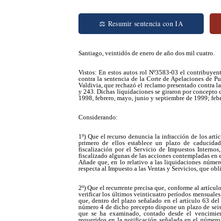
⚖ Resumir sentencia con IA
Santiago, veintidós de enero de año dos mil cuatro.
Vistos: En estos autos rol Nº3583-03 el contribuye
contra la sentencia de la Corte de Apelaciones de Pue
Valdivia, que rechazó el reclamo presentado contra l
y 243. Dichas liquidaciones se giraron por concepto 
1998, febrero, mayo, junio y septiembre de 1999; febre
Considerando:
1º) Que el recurso denuncia la infracción de los art
primero de ellos establece un plazo de caducidad
fiscalización por el Servicio de Impuestos Interno
fiscalizado algunas de las acciones contempladas en el
Añade que, en lo relativo a las liquidaciones número
respecta al Impuesto a las Ventas y Servicios, que ob
2º) Que el recurrente precisa que, conforme al artícu
verificar los últimos veinticuatro períodos mensuales 
que, dentro del plazo señalado en el artículo 63 del
número 4 de dicho precepto dispone un plazo de seis 
que se ha examinado, contado desde el vencimient
requeridos en la notificación señalada en el número