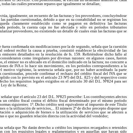
s, todas las cuáles presentan reparos que igualmente se detallan;
efectúa, igualmente, un recuento de las facturas y los proveedores, concluyéndose
 las partidas cuestionadas, debido a que en su contabilidad no se registran los
ueda claramente establecido como se pagaron en definitiva las facturas
ada período, la cuenta caja no fue afectada y sólo en períodos tributarios
ularizar proveedores, no existiendo un detalle de cuales eran las facturas que se
ue fuera confirmada sin modificaciones por la de segundo, señala que la cuestión
l ordenó recibir la causa a prueba, consistió establecer la efectividad de las
 emisores detallados en la resolución de fs. 159. Refiriéndose dicho fallo al
 consideraron como irregulares por diversas razones: en algunos casos, fueron
ros, el emisor no es ubicado en el domicilio indicado en la factura; no concurre a
ciones de IVA o lo hace sin movimiento, en los períodos correspondientes a la
el motivo vigésimo, la sentencia señala que, por no haber acreditado la parte
s cuestionadas, procede confirmar el rechazo del crédito fiscal del IVA que se
mplido con lo previsto en el artículo 23 Nº5 del D.L. 825 y del respectivo costo
fecho los requisitos legales exigidos en el artículo 30 del D.L. Nº824 para ser
a Ley de la Renta;
o señalar que el artículo 23 del D.L. Nº825 prescribe: Los contribuyentes afectos
a un crédito fiscal contra el débito fiscal determinado por el mismo período
 normas siguientes: 1º. Dicho crédito será equivalente al impuesto de este Título
nes o la utilización de servicios,... El número 2º de dicho precepto dispone que
tación o adquisición de bienes o la utilización de servicios que se afecten a
tas o que no guarden relación directa con la actividad del vendedor;
ma señala que No darán derecho a crédito los impuestos recargados o retenidos
n con los requisitos legales o reglamentarios y en aquellas que hayan sido