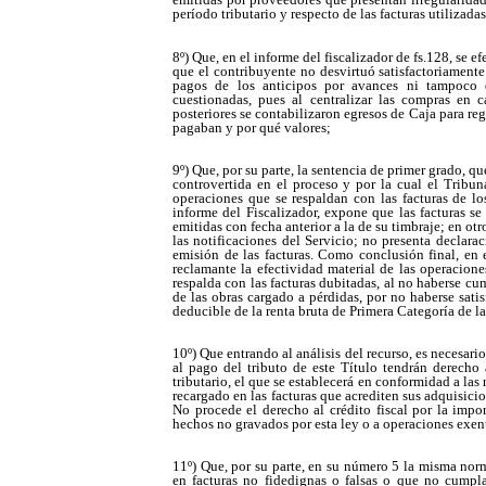
período tributario y respecto de las facturas utilizada
8º) Que, en el informe del fiscalizador de fs.128, se 
que el contribuyente no desvirtuó satisfactoriamente
pagos de los anticipos por avances ni tampoco q
cuestionadas, pues al centralizar las compras en c
posteriores se contabilizaron egresos de Caja para reg
pagaban y por qué valores;
9º) Que, por su parte, la sentencia de primer grado, q
controvertida en el proceso y por la cual el Tribuna
operaciones que se respaldan con las facturas de los
informe del Fiscalizador, expone que las facturas se
emitidas con fecha anterior a la de su timbraje; en ot
las notificaciones del Servicio; no presenta declara
emisión de las facturas. Como conclusión final, en 
reclamante la efectividad material de las operacione
respalda con las facturas dubitadas, al no haberse cu
de las obras cargado a pérdidas, por no haberse satis
deducible de la renta bruta de Primera Categoría de l
10º) Que entrando al análisis del recurso, es necesari
al pago del tributo de este Título tendrán derecho 
tributario, el que se establecerá en conformidad a las
recargado en las facturas que acrediten sus adquisicio
No procede el derecho al crédito fiscal por la impor
hechos no gravados por esta ley o a operaciones exen
11º) Que, por su parte, en su número 5 la misma nor
en facturas no fidedignas o falsas o que no cumpla