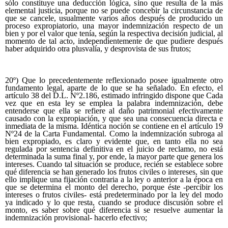
sólo constituye una deducción lógica, sino que resulta de la más
elemental justicia, porque no se puede concebir la circunstancia de
que se cancele, usualmente varios años después de producido un
proceso expropiatorio, una mayor indemnización respecto de un
bien y por el valor que tenía, según la respectiva decisión judicial, al
momento de tal acto, independientemente de que pudiere después
haber adquirido otra plusvalía, y desprovista de sus frutos;
20º) Que lo precedentemente reflexionado posee igualmente otro
fundamento legal, aparte de lo que se ha señalado. En efecto, el
artículo 38 del D.L. Nº2.186, estimado infringido dispone que Cada
vez que en esta ley se emplea la palabra indemnización, debe
entenderse que ella se refiere al daño patrimonial efectivamente
causado con la expropiación, y que sea una consecuencia directa e
inmediata de la misma. Idéntica noción se contiene en el artículo 19
Nº24 de la Carta Fundamental. Como la indemnización subroga al
bien expropiado, es claro y evidente que, en tanto ella no sea
regulada por sentencia definitiva en el juicio de reclamo, no está
determinada la suma final y, por ende, la mayor parte que genera los
intereses. Cuando tal situación se produce, recién se establece sobre
qué diferencia se han generado los frutos civiles o intereses, sin que
ello implique una fijación contraria a la ley o anterior a la época en
que se determina el monto del derecho, porque éste -percibir los
intereses o frutos civiles- está predeterminado por la ley del modo
ya indicado y lo que resta, cuando se produce discusión sobre el
monto, es saber sobre qué diferencia si se resuelve aumentar la
indemnización provisional- hacerlo efectivo;