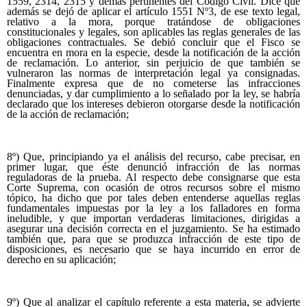
1559, 2314, 2315 y demás pertinentes del Código Civil. Dice que
además se dejó de aplicar el artículo 1551 Nº3, de ese texto legal,
relativo a la mora, porque tratándose de obligaciones
constitucionales y legales, son aplicables las reglas generales de las
obligaciones contractuales. Se debió concluir que el Fisco se
encuentra en mora en la especie, desde la notificación de la acción
de reclamación. Lo anterior, sin perjuicio de que también se
vulneraron las normas de interpretación legal ya consignadas.
Finalmente expresa que de no cometerse las infracciones
denunciadas, y dar cumplimiento a lo señalado por la ley, se habría
declarado que los intereses debieron otorgarse desde la notificación
de la acción de reclamación;
8º) Que, principiando ya el análisis del recurso, cabe precisar, en
primer lugar, que éste denunció infracción de las normas
reguladoras de la prueba. Al respecto debe consignarse que esta
Corte Suprema, con ocasión de otros recursos sobre el mismo
tópico, ha dicho que por tales deben entenderse aquellas reglas
fundamentales impuestas por la ley a los falladores en forma
ineludible, y que importan verdaderas limitaciones, dirigidas a
asegurar una decisión correcta en el juzgamiento. Se ha estimado
también que, para que se produzca infracción de este tipo de
disposiciones, es necesario que se haya incurrido en error de
derecho en su aplicación;
9º) Que al analizar el capítulo referente a esta materia, se advierte