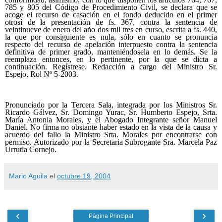
785 y 805 del Código de Procedimiento Civil, se declara que se
acoge el recurso de casación en el fondo deducido en el primer
otrosí de la presentación de fs. 367, contra la sentencia de
veintinueve de enero del año dos mil tres en curso, escrita a fs. 440,
la que por consiguiente es nula, sólo en cuanto se pronuncia
respecto del recurso de apelación interpuesto contra la sentencia
definitiva de primer grado, manteniéndosela en lo demás. Se la
reemplaza entonces, en lo pertinente, por la que se dicta a
continuación. Regístrese. Redacción a cargo del Ministro Sr.
Espejo. Rol Nº 5-2003.
Pronunciado por la Tercera Sala, integrada por los Ministros Sr.
Ricardo Gálvez, Sr. Domingo Yurac, Sr. Humberto Espejo, Srta.
María Antonia Morales, y el Abogado Integrante señor Manuel
Daniel. No firma no obstante haber estado en la vista de la causa y
acuerdo del fallo la Ministro Srta. Morales por encontrarse con
permiso. Autorizado por la Secretaria Subrogante Sra. Marcela Paz
Urrutia Cornejo.
Mario Aguila
el
octubre 19, 2004
‹
›
Página Principal