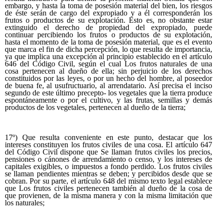
embargo, y hasta la toma de posesión material del bien, los riesgos
de éste serán de cargo del expropiado y a él corresponderán los
frutos o productos de su explotación. Esto es, no obstante estar
extinguido el derecho de propiedad del expropiado, puede
continuar percibiendo los frutos o productos de su explotación,
hasta el momento de la toma de posesión material, que es el evento
que marca el fin de dicha percepción, lo que resulta de importancia,
ya que implica una excepción al principio establecido en el artículo
646 del Código Civil, según el cual Los frutos naturales de una
cosa pertenecen al dueño de ella; sin perjuicio de los derechos
constituidos por las leyes, o por un hecho del hombre, al poseedor
de buena fe, al usufructuario, al arrendatario. Así precisa el inciso
segundo de este último precepto- los vegetales que la tierra produce
espontáneamente o por el cultivo, y las frutas, semillas y demás
productos de los vegetales, pertenecen al dueño de la tierra;
17º) Que resulta conveniente en este punto, destacar que los
intereses constituyen los frutos civiles de una cosa. El artículo 647
del Código Civil dispone que Se llaman frutos civiles los precios,
pensiones o cánones de arrendamiento o censo, y los intereses de
capitales exigibles, o impuestos a fondo perdido. Los frutos civiles
se llaman pendientes mientras se deben; y percibidos desde que se
cobran. Por su parte, el artículo 648 del mismo texto legal establece
que Los frutos civiles pertenecen también al dueño de la cosa de
que provienen, de la misma manera y con la misma limitación que
los naturales;