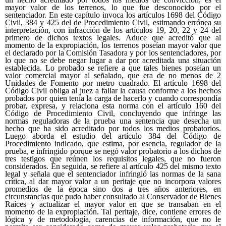
mayor valor de los terrenos, lo que fue desconocido por el
sentenciador. En este capítulo invoca los artículos 1698 del Código
Civil, 384 y 425 del de Procedimiento Civil, estimando errónea su
interpretación, con infracción de los artículos 19, 20, 22 y 24 del
primero de dichos textos legales. Aduce que acreditó que al
momento de la expropiación, los terrenos poseían mayor valor que
el declarado por la Comisión Tasadora y por los sentenciadores, por
lo que no se debe negar lugar a dar por acreditada una situación
establecida. Lo probado se refiere a que tales bienes poseían un
valor comercial mayor al señalado, que era de no menos de 2
Unidades de Fomento por metro cuadrado. El artículo 1698 del
Código Civil obliga al juez a fallar la causa conforme a los hechos
probados por quien tenía la carga de hacerlo y cuando correspondía
probar, expresa, y relaciona esta norma con el artículo 160 del
Código de Procedimiento Civil, concluyendo que infringe las
normas reguladoras de la prueba una sentencia que desecha un
hecho que ha sido acreditado por todos los medios probatorios.
Luego aborda el estudio del artículo 384 del Código de
Procedimiento indicado, que estima, por esencia, regulador de la
prueba, e infringido porque se negó valor probatorio a los dichos de
tres testigos que reúnen los requisitos legales, que no fueron
considerados. En seguida, se refiere al artículo 425 del mismo texto
legal y señala que el sentenciador infringió las normas de la sana
crítica, al dar mayor valor a un peritaje que no incorpora valores
promedios de la época sino dos a tres años anteriores, en
circunstancias que pudo haber consultado al Conservador de Bienes
Raíces y actualizar el mayor valor en que se transaban en el
momento de la expropiación. Tal peritaje, dice, contiene errores de
lógica y de metodología, carencias de información, que no le