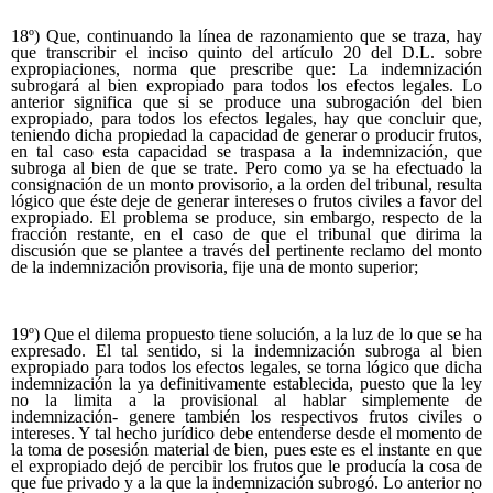
18º) Que, continuando la línea de razonamiento que se traza, hay
que transcribir el inciso quinto del artículo 20 del D.L. sobre
expropiaciones, norma que prescribe que: La indemnización
subrogará al bien expropiado para todos los efectos legales. Lo
anterior significa que si se produce una subrogación del bien
expropiado, para todos los efectos legales, hay que concluir que,
teniendo dicha propiedad la capacidad de generar o producir frutos,
en tal caso esta capacidad se traspasa a la indemnización, que
subroga al bien de que se trate. Pero como ya se ha efectuado la
consignación de un monto provisorio, a la orden del tribunal, resulta
lógico que éste deje de generar intereses o frutos civiles a favor del
expropiado. El problema se produce, sin embargo, respecto de la
fracción restante, en el caso de que el tribunal que dirima la
discusión que se plantee a través del pertinente reclamo del monto
de la indemnización provisoria, fije una de monto superior;
19º) Que el dilema propuesto tiene solución, a la luz de lo que se ha
expresado. El tal sentido, si la indemnización subroga al bien
expropiado para todos los efectos legales, se torna lógico que dicha
indemnización la ya definitivamente establecida, puesto que la ley
no la limita a la provisional al hablar simplemente de
indemnización- genere también los respectivos frutos civiles o
intereses. Y tal hecho jurídico debe entenderse desde el momento de
la toma de posesión material de bien, pues este es el instante en que
el expropiado dejó de percibir los frutos que le producía la cosa de
que fue privado y a la que la indemnización subrogó. Lo anterior no