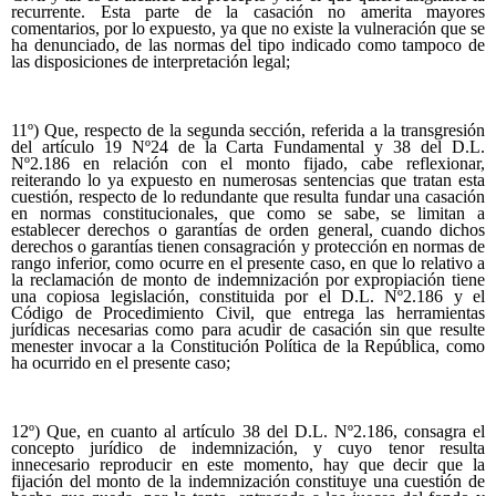
recurrente. Esta parte de la casación no amerita mayores
comentarios, por lo expuesto, ya que no existe la vulneración que se
ha denunciado, de las normas del tipo indicado como tampoco de
las disposiciones de interpretación legal;
11º) Que, respecto de la segunda sección, referida a la transgresión
del artículo 19 Nº24 de la Carta Fundamental y 38 del D.L.
Nº2.186 en relación con el monto fijado, cabe reflexionar,
reiterando lo ya expuesto en numerosas sentencias que tratan esta
cuestión, respecto de lo redundante que resulta fundar una casación
en normas constitucionales, que como se sabe, se limitan a
establecer derechos o garantías de orden general, cuando dichos
derechos o garantías tienen consagración y protección en normas de
rango inferior, como ocurre en el presente caso, en que lo relativo a
la reclamación de monto de indemnización por expropiación tiene
una copiosa legislación, constituida por el D.L. Nº2.186 y el
Código de Procedimiento Civil, que entrega las herramientas
jurídicas necesarias como para acudir de casación sin que resulte
menester invocar a la Constitución Política de la República, como
ha ocurrido en el presente caso;
12º) Que, en cuanto al artículo 38 del D.L. Nº2.186, consagra el
concepto jurídico de indemnización, y cuyo tenor resulta
innecesario reproducir en este momento, hay que decir que la
fijación del monto de la indemnización constituye una cuestión de