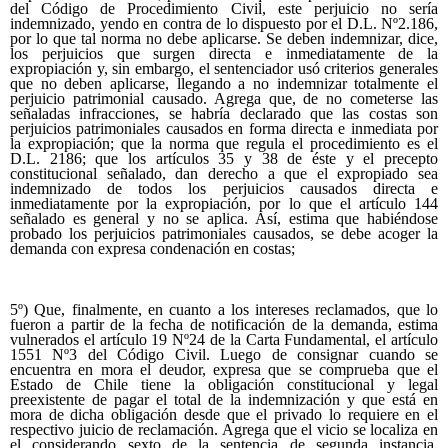
del Código de Procedimiento Civil, este perjuicio no sería
indemnizado, yendo en contra de lo dispuesto por el D.L. Nº2.186,
por lo que tal norma no debe aplicarse. Se deben indemnizar, dice,
los perjuicios que surgen directa e inmediatamente de la
expropiación y, sin embargo, el sentenciador usó criterios generales
que no deben aplicarse, llegando a no indemnizar totalmente el
perjuicio patrimonial causado. Agrega que, de no cometerse las
señaladas infracciones, se habría declarado que las costas son
perjuicios patrimoniales causados en forma directa e inmediata por
la expropiación; que la norma que regula el procedimiento es el
D.L. 2186; que los artículos 35 y 38 de éste y el precepto
constitucional señalado, dan derecho a que el expropiado sea
indemnizado de todos los perjuicios causados directa e
inmediatamente por la expropiación, por lo que el artículo 144
señalado es general y no se aplica. Así, estima que habiéndose
probado los perjuicios patrimoniales causados, se debe acoger la
demanda con expresa condenación en costas;
5º) Que, finalmente, en cuanto a los intereses reclamados, que lo
fueron a partir de la fecha de notificación de la demanda, estima
vulnerados el artículo 19 Nº24 de la Carta Fundamental, el artículo
1551 Nº3 del Código Civil. Luego de consignar cuando se
encuentra en mora el deudor, expresa que se comprueba que el
Estado de Chile tiene la obligación constitucional y legal
preexistente de pagar el total de la indemnización y que está en
mora de dicha obligación desde que el privado lo requiere en el
respectivo juicio de reclamación. Agrega que el vicio se localiza en
el considerando sexto de la sentencia de segunda instancia,