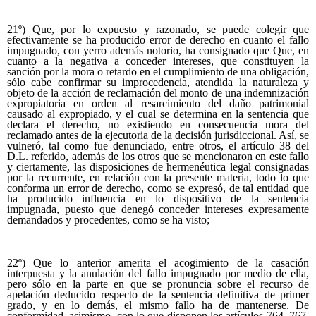
21º) Que, por lo expuesto y razonado, se puede colegir que
efectivamente se ha producido error de derecho en cuanto el fallo
impugnado, con yerro además notorio, ha consignado que Que, en
cuanto a la negativa a conceder intereses, que constituyen la
sanción por la mora o retardo en el cumplimiento de una obligación,
sólo cabe confirmar su improcedencia, atendida la naturaleza y
objeto de la acción de reclamación del monto de una indemnización
expropiatoria en orden al resarcimiento del daño patrimonial
causado al expropiado, y el cual se determina en la sentencia que
declara el derecho, no existiendo en consecuencia mora del
reclamado antes de la ejecutoria de la decisión jurisdiccional. Así, se
vulneró, tal como fue denunciado, entre otros, el artículo 38 del
D.L. referido, además de los otros que se mencionaron en este fallo
y ciertamente, las disposiciones de hermenéutica legal consignadas
por la recurrente, en relación con la presente materia, todo lo que
conforma un error de derecho, como se expresó, de tal entidad que
ha producido influencia en lo dispositivo de la sentencia
impugnada, puesto que denegó conceder intereses expresamente
demandados y procedentes, como se ha visto;
22º) Que lo anterior amerita el acogimiento de la casación
interpuesta y la anulación del fallo impugnado por medio de ella,
pero sólo en la parte en que se pronuncia sobre el recurso de
apelación deducido respecto de la sentencia definitiva de primer
grado, y en lo demás, el mismo fallo ha de mantenerse. De
conformidad, asimismo, con lo que disponen los artículos 764, 767,