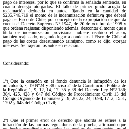
pago de intereses, por lo que se confirma la señalada sentencia, en
cuanto denegó otorgarlos. El fallo de primer grado acogió la
reclamación deducida en autos, fijando en la cantidad de
$235.746.719 el monto de la indemnización definitiva que deberá
pagar el Fisco de Chile, por concepto de la expropiación de que da
cuenta el Decreto Supremo Nº 1947, de 20 de octubre de 1998 y
que ordena reajustar, disponiendo además, descontar el monto que a
título de indemnización provisional hubiere recibido el actor,
también reajustado, negando lugar a condenar al Fisco de Chile al
pago de las costas desestimando asimismo, como se dijo, otorgar
intereses. Se trajeron los autos en relación.
Considerando:
1º) Que la casación en el fondo denuncia la infracción de los
artículos 6, 7, 19 Nº24 y 38 inciso 2º de la Constitución Política de
la República; 1, 9, 12, 14, 17, 35 y 38 del Decreto Ley Nº2.186;
384, 425, 428 y 647 del Código de Procedimiento Civil; 13 del
Código Orgánico de Tribunales y 19, 20, 22, 24, 1698, 1712, 1551,
1702 y 648 del Código Civil;
2º) Que el primer error de derecho que aborda se refiere a la
infracción de las normas reguladoras de la prueba, afirmando que
un hecho acreditado por todos los medios de convicción, es el