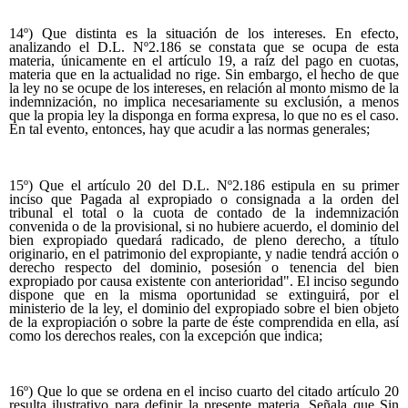
14º) Que distinta es la situación de los intereses. En efecto,
analizando el D.L. Nº2.186 se constata que se ocupa de esta
materia, únicamente en el artículo 19, a raíz del pago en cuotas,
materia que en la actualidad no rige. Sin embargo, el hecho de que
la ley no se ocupe de los intereses, en relación al monto mismo de la
indemnización, no implica necesariamente su exclusión, a menos
que la propia ley la disponga en forma expresa, lo que no es el caso.
En tal evento, entonces, hay que acudir a las normas generales;
15º) Que el artículo 20 del D.L. Nº2.186 estipula en su primer
inciso que Pagada al expropiado o consignada a la orden del
tribunal el total o la cuota de contado de la indemnización
convenida o de la provisional, si no hubiere acuerdo, el dominio del
bien expropiado quedará radicado, de pleno derecho, a título
originario, en el patrimonio del expropiante, y nadie tendrá acción o
derecho respecto del dominio, posesión o tenencia del bien
expropiado por causa existente con anterioridad". El inciso segundo
dispone que en la misma oportunidad se extinguirá, por el
ministerio de la ley, el dominio del expropiado sobre el bien objeto
de la expropiación o sobre la parte de éste comprendida en ella, así
como los derechos reales, con la excepción que indica;
16º) Que lo que se ordena en el inciso cuarto del citado artículo 20
resulta ilustrativo para definir la presente materia. Señala que Sin