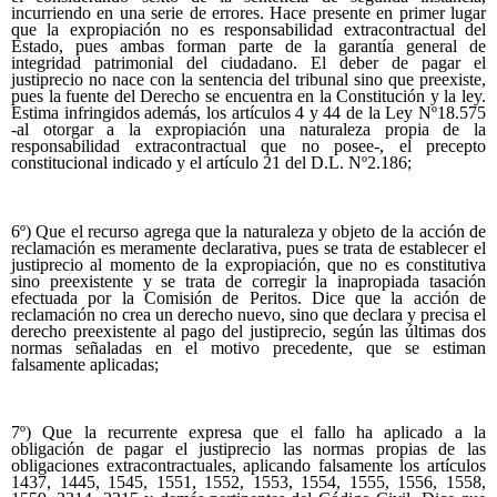
incurriendo en una serie de errores. Hace presente en primer lugar
que la expropiación no es responsabilidad extracontractual del
Estado, pues ambas forman parte de la garantía general de
integridad patrimonial del ciudadano. El deber de pagar el
justiprecio no nace con la sentencia del tribunal sino que preexiste,
pues la fuente del Derecho se encuentra en la Constitución y la ley.
Estima infringidos además, los artículos 4 y 44 de la Ley Nº18.575
-al otorgar a la expropiación una naturaleza propia de la
responsabilidad extracontractual que no posee-, el precepto
constitucional indicado y el artículo 21 del D.L. Nº2.186;
6º) Que el recurso agrega que la naturaleza y objeto de la acción de
reclamación es meramente declarativa, pues se trata de establecer el
justiprecio al momento de la expropiación, que no es constitutiva
sino preexistente y se trata de corregir la inapropiada tasación
efectuada por la Comisión de Peritos. Dice que la acción de
reclamación no crea un derecho nuevo, sino que declara y precisa el
derecho preexistente al pago del justiprecio, según las últimas dos
normas señaladas en el motivo precedente, que se estiman
falsamente aplicadas;
7º) Que la recurrente expresa que el fallo ha aplicado a la
obligación de pagar el justiprecio las normas propias de las
obligaciones extracontractuales, aplicando falsamente los artículos
1437, 1445, 1545, 1551, 1552, 1553, 1554, 1555, 1556, 1558,