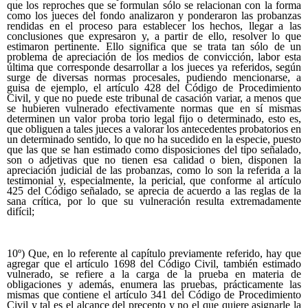
que los reproches que se formulan sólo se relacionan con la forma
como los jueces del fondo analizaron y ponderaron las probanzas
rendidas en el proceso para establecer los hechos, llegar a las
conclusiones que expresaron y, a partir de ello, resolver lo que
estimaron pertinente. Ello significa que se trata tan sólo de un
problema de apreciación de los medios de convicción, labor esta
última que corresponde desarrollar a los jueces ya referidos, según
surge de diversas normas procesales, pudiendo mencionarse, a
guisa de ejemplo, el artículo 428 del Código de Procedimiento
Civil, y que no puede este tribunal de casación variar, a menos que
se hubieren vulnerado efectivamente normas que en sí mismas
determinen un valor proba torio legal fijo o determinado, esto es,
que obliguen a tales jueces a valorar los antecedentes probatorios en
un determinado sentido, lo que no ha sucedido en la especie, puesto
que las que se han estimado como disposiciones del tipo señalado,
son o adjetivas que no tienen esa calidad o bien, disponen la
apreciación judicial de las probanzas, como lo son la referida a la
testimonial y, especialmente, la pericial, que conforme al artículo
425 del Código señalado, se aprecia de acuerdo a las reglas de la
sana crítica, por lo que su vulneración resulta extremadamente
difícil;
10º) Que, en lo referente al capítulo previamente referido, hay que
agregar que el artículo 1698 del Código Civil, también estimado
vulnerado, se refiere a la carga de la prueba en materia de
obligaciones y además, enumera las pruebas, prácticamente las
mismas que contiene el artículo 341 del Código de Procedimiento
Civil y tal es el alcance del precepto y no el que quiere asignarle la