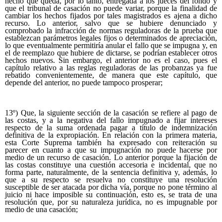
hecho que queda, por lo tanto, entregada a los jueces del fondo y
que el tribunal de casación no puede variar, porque la finalidad de
cambiar los hechos fijados por tales magistrados es ajena a dicho
recurso. Lo anterior, salvo que se hubiere denunciado y
comprobado la infracción de normas reguladoras de la prueba que
establezcan parámetros legales fijos o determinados de apreciación,
lo que eventualmente permitiría anular el fallo que se impugna y, en
el de reemplazo que hubiere de dictarse, se podrían establecer otros
hechos nuevos. Sin embargo, el anterior no es el caso, pues el
capítulo relativo a las reglas reguladoras de las probanzas ya fue
rebatido convenientemente, de manera que este capítulo, que
depende del anterior, no puede tampoco prosperar;
13º) Que, la siguiente sección de la casación se refiere al pago de
las costas, y a la negativa del fallo impugnado a fijar intereses
respecto de la suma ordenada pagar a título de indemnización
definitiva de la expropiación. En relación con la primera materia,
esta Corte Suprema también ha expresado con reiteración su
parecer en cuanto a que su impugnación no puede hacerse por
medio de un recurso de casación. Lo anterior porque la fijación de
las costas constituye una cuestión accesoria e incidental, que no
forma parte, naturalmente, de la sentencia definitiva y, además, lo
que a su respecto se resuelva no constituye una resolución
susceptible de ser atacada por dicha vía, porque no pone término al
juicio ni hace imposible su continuación, esto es, se trata de una
resolución que, por su naturaleza jurídica, no es impugnable por
medio de una casación;