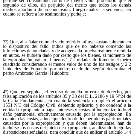
permite ser considerado como de mayor valor probatorio que el
segundo de ellos, sin perjuicio del mérito que todos los demás
medios aportan a dicha conclusión. Luego analiza la sentencia, en
cuanto se refiere a los testimonios y peritaje;
3º) Que, al señalar como el vicio referido influye sustancialmente en
lo dispositivo del fallo, indica que de no haberse cometido las
infracciones denunciadas y de acogerse la prueba realmente rendida
en autos, se hubiera dado por cierto que los bienes, al momento de
la expropiación, valían al menos 1,7 Unidades de fomento el metro
cuadrado considerando el menor valor de uno de los testigos y 2,2
Unidades de Fomento por metro cuadrado, según determina el
perito Ambrosio García- Huidobro;
4º) Que, en seguida, el recurso denuncia un error de derecho, por
falsa aplicación de los artículos 35 y 38 del D.L. 2186 y 19 Nº24 de
la Carta Fundamental, en cuanto la sentencia no aplicó el artículo
1551 Nº3 del Código Civil, debiendo aplicarlo, y no condenó a la
entidad expropiante a pagar intereses y costas ni indemnizó todo el
daño patrimonial efectivamente causado por la expropiación. En
cuanto a las costas, aduce que dentro de los perjuicios patrimoniales
causados por la expropiación y que deben indemnizarse, han de
incluirse los costos del juicio de expropiación, analizando luego las
disposiciones señaladas, para concluir que de aplicar el artículo 144