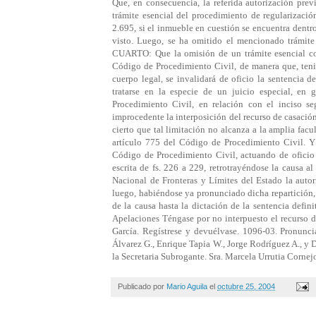
Que, en consecuencia, la referida autorización pre
trámite esencial del procedimiento de regularizaci
2.695, si el inmueble en cuestión se encuentra dentr
visto. Luego, se ha omitido el mencionado trámite
CUARTO: Que la omisión de un trámite esencial con
Código de Procedimiento Civil, de manera que, tenie
cuerpo legal, se invalidará de oficio la sentencia
tratarse en la especie de un juicio especial, en
Procedimiento Civil, en relación con el inciso s
improcedente la interposición del recurso de casación
cierto que tal limitación no alcanza a la amplia facu
artículo 775 del Código de Procedimiento Civil. Y 
Código de Procedimiento Civil, actuando de oficio e
escrita de fs. 226 a 229, retrotrayéndose la causa a
Nacional de Fronteras y Límites del Estado la autori
luego, habiéndose ya pronunciado dicha repartición, s
de la causa hasta la dictación de la sentencia defin
Apelaciones Téngase por no interpuesto el recurso d
García. Regístrese y devuélvase. 1096-03. Pronunci
Álvarez G., Enrique Tapia W., Jorge Rodríguez A., 
la Secretaria Subrogante. Sra. Marcela Urrutia Cornej
Publicado por
Mario Aguila
el
octubre 25, 2004