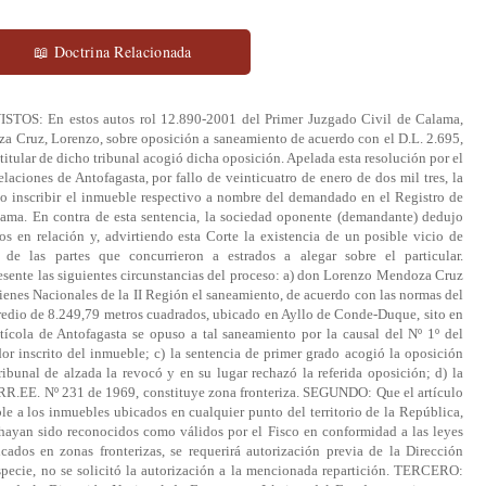
📖 Doctrina Relacionada
VISTOS: En estos autos rol 12.890-2001 del Primer Juzgado Civil de Calama,
za Cruz, Lorenzo, sobre oposición a saneamiento de acuerdo con el D.L. 2.695,
 titular de dicho tribunal acogió dicha oposición. Apelada esta resolución por el
laciones de Antofagasta, por fallo de veinticuatro de enero de dos mil tres, la
do inscribir el inmueble respectivo a nombre del demandado en el Registro de
ama. En contra de esta sentencia, la sociedad oponente (demandante) dedujo
os en relación y, advirtiendo esta Corte la existencia de un posible vicio de
de las partes que concurrieron a estrados a alegar sobre el particular.
e las siguientes circunstancias del proceso: a) don Lorenzo Mendoza Cruz
Bienes Nacionales de la II Región el saneamiento, de acuerdo con las normas del
predio de 8.249,79 metros cuadrados, ubicado en Ayllo de Conde-Duque, sito en
ícola de Antofagasta se opuso a tal saneamiento por la causal del Nº 1º del
edor inscrito del inmueble; c) la sentencia de primer grado acogió la oposición
tribunal de alzada la revocó y en su lugar rechazó la referida oposición; d) la
 RR.EE. Nº 231 de 1969, constituye zona fronteriza. SEGUNDO: Que el artículo
ble a los inmuebles ubicados en cualquier punto del territorio de la República,
hayan sido reconocidos como válidos por el Fisco en conformidad a las leyes
cados en zonas fronterizas, se requerirá autorización previa de la Dirección
specie, no se solicitó la autorización a la mencionada repartición. TERCERO: