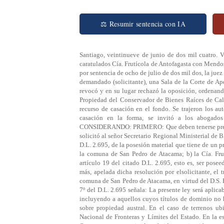
⚖ Resumir sentencia con IA
Santiago, veintinueve de junio de dos mil cuatro. 
caratulados Cía. Frutícola de Antofagasta con Mendo
por sentencia de ocho de julio de dos mil dos, la juez
demandado (solicitante), una Sala de la Corte de Ape
revocó y en su lugar rechazó la oposición, ordenan
Propiedad del Conservador de Bienes Raíces de Cal
recurso de casación en el fondo. Se trajeron los aut
casación en la forma, se invitó a los abogados 
CONSIDERANDO: PRIMERO: Que deben tenerse present
solicitó al señor Secretario Regional Ministerial de 
D.L. 2.695, de la posesión material que tiene de un 
la comuna de San Pedro de Atacama; b) la Cía. Frut
artículo 19 del citado D.L. 2.695, esto es, ser pose
más, apelada dicha resolución por elsolicitante, el 
comuna de San Pedro de Atacama, en virtud del D.S.
7º del D.L. 2.695 señala: La presente ley será aplica
incluyendo a aquellos cuyos títulos de dominio no 
sobre propiedad austral. En el caso de terrenos ubi
Nacional de Fronteras y Límites del Estado. En la e