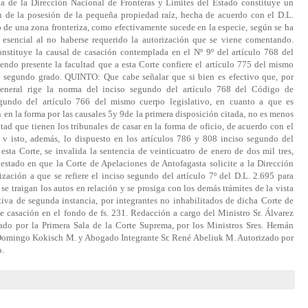
via de la Dirección Nacional de Fronteras y Límites del Estado constituye un
ón de la posesión de la pequeña propiedad raíz, hecha de acuerdo con el D.L.
o de una zona fronteriza, como efectivamente sucede en la especie, según se ha
 esencial al no haberse requerido la autorización que se viene comentando.
stituye la causal de casación contemplada en el Nº 9º del artículo 768 del
ndo presente la facultad que a esta Corte confiere el artículo 775 del mismo
 de segundo grado. QUINTO: Que cabe señalar que si bien es efectivo que, por
 general rige la norma del inciso segundo del artículo 768 del Código de
egundo del artículo 766 del mismo cuerpo legislativo, en cuanto a que es
 en la forma por las causales 5y 9de la primera disposición citada, no es menos
ltad que tienen los tribunales de casar en la forma de oficio, de acuerdo con el
v isto, además, lo dispuesto en los artículos 786 y 808 inciso segundo del
sta Corte, se invalida la sentencia de veinticuatro de enero de dos mil tres,
l estado en que la Corte de Apelaciones de Antofagasta solicite a la Dirección
zación a que se refiere el inciso segundo del artículo 7º del D.L. 2.695 para
e traigan los autos en relación y se prosiga con los demás trámites de la vista
itiva de segunda instancia, por integrantes no inhabilitados de dicha Corte de
e casación en el fondo de fs. 231. Redacción a cargo del Ministro Sr. Álvarez
ado por la Primera Sala de la Corte Suprema, por los Ministros Sres. Hernán
y Domingo Kokisch M. y Abogado Integrante Sr. René Abeliuk M. Autorizado por
o.