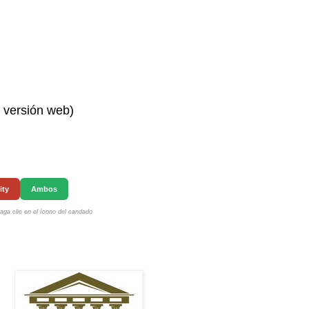
n versión web)
ity
Ambos
ga clic en el ícono del candado