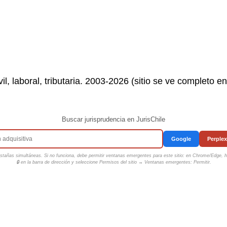
il, laboral, tributaria. 2003-2026 (sitio se ve completo e
Buscar jurisprudencia en JurisChile
Google
Perplex
tañas simultáneas. Si no funciona, debe permitir ventanas emergentes para este sitio: en Chrome/Edge, ha
🔒 en la barra de dirección y seleccione
Permisos del sitio → Ventanas emergentes: Permitir
.