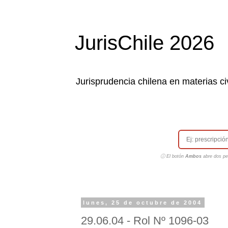
JurisChile 2026
Jurisprudencia chilena en materias civ
ⓘ El botón
Ambos
abre dos pes
lunes, 25 de octubre de 2004
29.06.04 - Rol Nº 1096-03