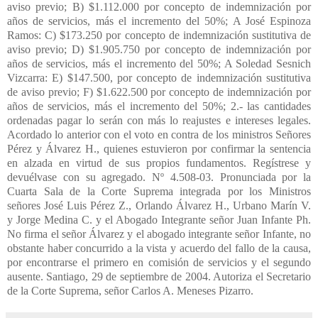
aviso previo; B) $1.112.000 por concepto de indemnización por
años de servicios, más el incremento del 50%; A José Espinoza
Ramos: C) $173.250 por concepto de indemnización sustitutiva de
aviso previo; D) $1.905.750 por concepto de indemnización por
años de servicios, más el incremento del 50%; A Soledad Sesnich
Vizcarra: E) $147.500, por concepto de indemnización sustitutiva
de aviso previo; F) $1.622.500 por concepto de indemnización por
años de servicios, más el incremento del 50%; 2.- las cantidades
ordenadas pagar lo serán con más lo reajustes e intereses legales.
Acordado lo anterior con el voto en contra de los ministros Señores
Pérez y Álvarez H., quienes estuvieron por confirmar la sentencia
en alzada en virtud de sus propios fundamentos. Regístrese y
devuélvase con su agregado. Nº 4.508-03. Pronunciada por la
Cuarta Sala de la Corte Suprema integrada por los Ministros
señores José Luis Pérez Z., Orlando Álvarez H., Urbano Marín V.
y Jorge Medina C. y el Abogado Integrante señor Juan Infante Ph.
No firma el señor Álvarez y el abogado integrante señor Infante, no
obstante haber concurrido a la vista y acuerdo del fallo de la causa,
por encontrarse el primero en comisión de servicios y el segundo
ausente. Santiago, 29 de septiembre de 2004. Autoriza el Secretario
de la Corte Suprema, señor Carlos A. Meneses Pizarro.