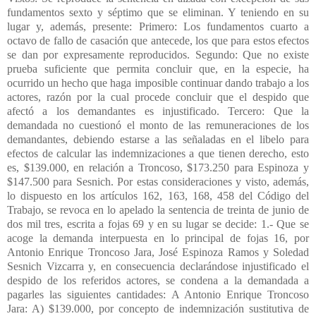
fundamentos sexto y séptimo que se eliminan. Y teniendo en su
lugar y, además, presente: Primero: Los fundamentos cuarto a
octavo de fallo de casación que antecede, los que para estos efectos
se dan por expresamente reproducidos. Segundo: Que no existe
prueba suficiente que permita concluir que, en la especie, ha
ocurrido un hecho que haga imposible continuar dando trabajo a los
actores, razón por la cual procede concluir que el despido que
afectó a los demandantes es injustificado. Tercero: Que la
demandada no cuestionó el monto de las remuneraciones de los
demandantes, debiendo estarse a las señaladas en el libelo para
efectos de calcular las indemnizaciones a que tienen derecho, esto
es, $139.000, en relación a Troncoso, $173.250 para Espinoza y
$147.500 para Sesnich. Por estas consideraciones y visto, además,
lo dispuesto en los artículos 162, 163, 168, 458 del Código del
Trabajo, se revoca en lo apelado la sentencia de treinta de junio de
dos mil tres, escrita a fojas 69 y en su lugar se decide: 1.- Que se
acoge la demanda interpuesta en lo principal de fojas 16, por
Antonio Enrique Troncoso Jara, José Espinoza Ramos y Soledad
Sesnich Vizcarra y, en consecuencia declarándose injustificado el
despido de los referidos actores, se condena a la demandada a
pagarles las siguientes cantidades: A Antonio Enrique Troncoso
Jara: A) $139.000, por concepto de indemnización sustitutiva de