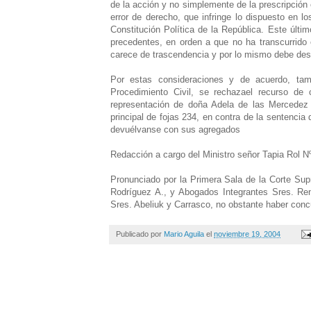
de la acción y no simplemente de la prescripción 
error de derecho, que infringe lo dispuesto en l
Constitución Política de la República. Este últi
precedentes, en orden a que no ha transcurrido e
carece de trascendencia y por lo mismo debe des
Por estas consideraciones y de acuerdo, tam
Procedimiento Civil, se rechazael recurso de 
representación de doña Adela de las Mercedez
principal de fojas 234, en contra de la sentencia
devuélvanse con sus agregados
Redacción a cargo del Ministro señor Tapia Rol N
Pronunciado por la Primera Sala de la Corte Supr
Rodríguez A., y Abogados Integrantes Sres. Re
Sres. Abeliuk y Carrasco, no obstante haber concur
Publicado por
Mario Aguila
el
noviembre 19, 2004