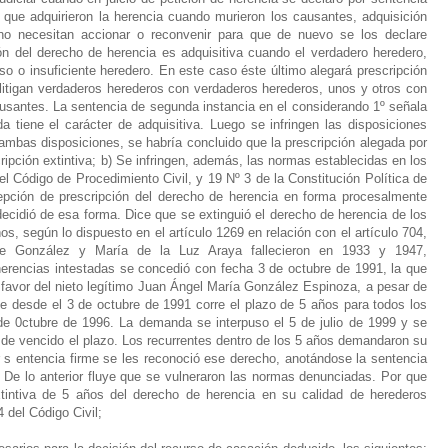
 que adquirieron la herencia cuando murieron los causantes, adquisición
to no necesitan accionar o reconvenir para que de nuevo se los declare
ón del derecho de herencia es adquisitiva cuando el verdadero heredero,
o o insuficiente heredero. En este caso éste último alegará prescripción
 litigan verdaderos herederos con verdaderos herederos, unos y otros con
usantes. La sentencia de segunda instancia en el considerando 1º señala
a tiene el carácter de adquisitiva. Luego se infringen las disposiciones
mbas disposiciones, se habría concluido que la prescripción alegada por
ipción extintiva; b) Se infringen, además, las normas establecidas en los
el Código de Procedimiento Civil, y 19 Nº 3 de la Constitución Política de
epción de prescripción del derecho de herencia en forma procesalmente
 decidió de esa forma. Dice que se extinguió el derecho de herencia de los
os, según lo dispuesto en el artículo 1269 en relación con el artículo 704,
pe González y María de la Luz Araya fallecieron en 1933 y 1947,
herencias intestadas se concedió con fecha 3 de octubre de 1991, la que
 favor del nieto legítimo Juan Ángel María González Espinoza, a pesar de
ue desde el 3 de octubre de 1991 corre el plazo de 5 años para todos los
de 0ctubre de 1996. La demanda se interpuso el 5 de julio de 1999 y se
de vencido el plazo. Los recurrentes dentro de los 5 años demandaron su
or s entencia firme se les reconoció ese derecho, anotándose la sentencia
. De lo anterior fluye que se vulneraron las normas denunciadas. Por que
tintiva de 5 años del derecho de herencia en su calidad de herederos
4 del Código Civil;