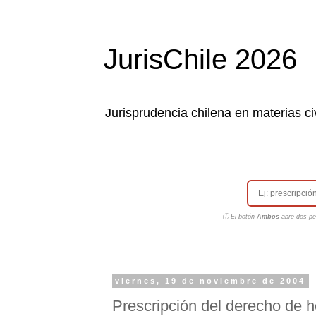
JurisChile 2026
Jurisprudencia chilena en materias civ
ⓘ El botón
Ambos
abre dos pes
viernes, 19 de noviembre de 2004
Prescripción del derecho de h