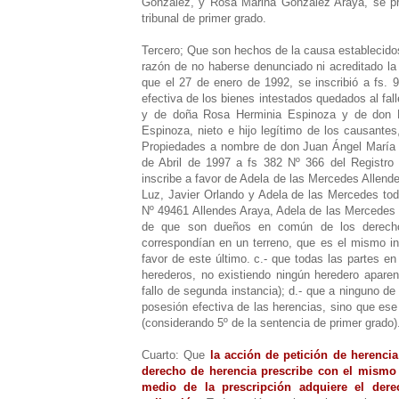
González, y Rosa Marina González Araya, se pro
tribunal de primer grado.
Tercero; Que son hechos de la causa establecidos
razón de no haberse denunciado ni acreditado la 
que el 27 de enero de 1992, se inscribió a fs.
efectiva de los bienes intestados quedados al fa
y de doña Rosa Herminia Espinoza y de don M
Espinoza, nieto e hijo legítimo de los causante
Propiedades a nombre de don Juan Ángel María Go
de Abril de 1997 a fs 382 Nº 366 del Registr
inscribe a favor de Adela de las Mercedes Allend
Luz, Javier Orlando y Adela de las Mercedes todo
Nº 49461 Allendes Araya, Adela de las Mercedes 
de que son dueños en común de los derecho
correspondían en un terreno, que es el mismo in
favor de este último. c.- que todas las partes e
herederos, no existiendo ningún heredero aparent
fallo de segunda instancia); d.- que a ninguno d
posesión efectiva de las herencias, sino que e
(considerando 5º de la sentencia de primer grado)
Cuarto: Que
la acción de petición de herencia
derecho de herencia prescribe con el mismo 
medio de la prescripción adquiere el dere