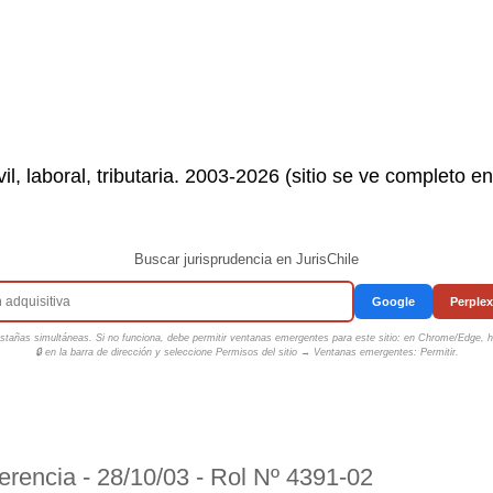
il, laboral, tributaria. 2003-2026 (sitio se ve completo e
Buscar jurisprudencia en JurisChile
Google
Perplex
tañas simultáneas. Si no funciona, debe permitir ventanas emergentes para este sitio: en Chrome/Edge, ha
🔒 en la barra de dirección y seleccione
Permisos del sitio → Ventanas emergentes: Permitir
.
erencia - 28/10/03 - Rol Nº 4391-02