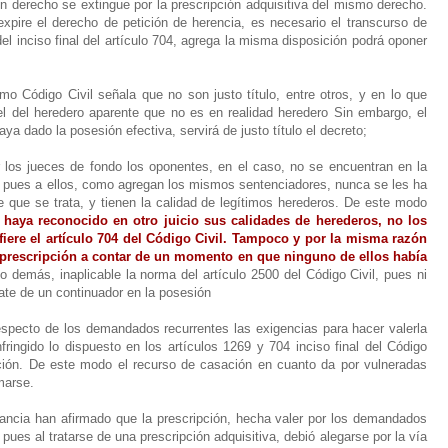
n derecho se extingue por la prescripción adquisitiva del mismo derecho.
xpire el derecho de petición de herencia, es necesario el transcurso de
el inciso final del artículo 704, agrega la misma disposición podrá oponer
mo Código Civil señala que no son justo título, entre otros, y en lo que
l del heredero aparente que no es en realidad heredero Sin embargo, el
aya dado la posesión efectiva, servirá de justo título el decreto;
 los jueces de fondo los oponentes, en el caso, no se encuentran en la
ado, pues a ellos, como agregan los mismos sentenciadores, nunca se les ha
e que se trata, y tienen la calidad de legítimos herederos. De este modo
s haya reconocido en otro juicio sus calidades de herederos, no los
fiere el artículo 704 del Código Civil. Tampoco y por la misma razón
la prescripción a contar de un momento en que ninguno de ellos había
lo demás, inaplicable la norma del artículo 2500 del Código Civil, pues ni
rate de un continuador en la posesión
specto de los demandados recurrentes las exigencias para hacer valerla
fringido lo dispuesto en los artículos 1269 y 704 inciso final del Código
ación. De este modo el recurso de casación en cuanto da por vulneradas
marse.
ancia han afirmado que la prescripción, hecha valer por los demandados
ues al tratarse de una prescripción adquisitiva, debió alegarse por la vía