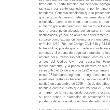
firme que su parte también era heredero. Agrega
ratificada por sentencia judicial y por lo tan
herederos. Continua señalando que la prescripci
que no goza de posesión efectiva demanda al fals
adquisitiva, pero no es el caso de autos, en que
el mismo grado de parentesco respecto de los ca
que la prescripción alegada por su parte sin dud
denunciadas, ya que de aplicarse correctamente a
su parte como excepción perentoria era una prescr
artículos 1269, 704, del Código Civil; 310 y 314 d
la República, puesto que su parte opuso la exc
correcta y el tribunal de segunda instancia no lo
actores por el transcurso del tiempo, esto es 5 añ
ambos del Código Civil. Los causantes Feli
respectivamente, y la posesión efectiva de sus 
se inscribió el 27 de enero de 1992 únicamente a
existir 25 herederos legítimos. Luego sostiene q
eventuales restantes herederos, venciendo el 3 
notificó en septiembre de 1999, más de dos años 
herencia contra el nieto que obtuvo para él, y p
al margen de la inscripción de posesión efectiva
su parte opuso la excepción de prescripción ex
putativos definida en el inciso final del artículo 70