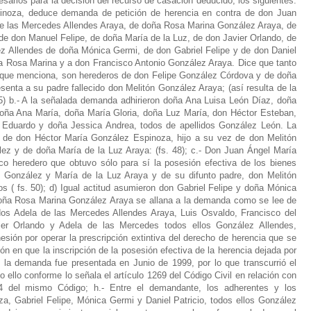
rios para la decisión del recurso de casación deducido, los siguientes:
noza, deduce demanda de petición de herencia en contra de don Juan
e las Mercedes Allendes Araya, de doña Rosa Marina González Araya, de
e don Manuel Felipe, de doña María de la Luz, de don Javier Orlando, de
z Allendes de doña Mónica Germi, de don Gabriel Felipe y de don Daniel
a Rosa Marina y a don Francisco Antonio González Araya. Dice que tanto
que menciona, son herederos de don Felipe González Córdova y de doña
senta a su padre fallecido don Melitón González Araya; (así resulta de la
55) b.- A la señalada demanda adhirieron doña Ana Luisa León Díaz, doña
ña Ana María, doña María Gloria, doña Luz María, don Héctor Esteban,
io Eduardo y doña Jessica Andrea, todos de apellidos González León. La
 de don Héctor María González Espinoza, hijo a su vez de don Melitón
ez y de doña María de la Luz Araya: (fs. 48); c.- Don Juan Ángel María
o heredero que obtuvo sólo para sí la posesión efectiva de los bienes
e González y María de la Luz Araya y de su difunto padre, don Melitón
 ( fs. 50); d) Igual actitud asumieron don Gabriel Felipe y doña Mónica
oña Rosa Marina González Araya se allana a la demanda como se lee de
dos Adela de las Mercedes Allendes Araya, Luis Osvaldo, Francisco del
ier Orlando y Adela de las Mercedes todos ellos González Allendes,
esión por operar la prescripción extintiva del derecho de herencia que se
n en que la inscripción de la posesión efectiva de la herencia dejada por
 la demanda fue presentada en Junio de 1999, por lo que transcurrió el
o ello conforme lo señala el artículo 1269 del Código Civil en relación con
704 del mismo Código; h.- Entre el demandante, los adherentes y los
 Gabriel Felipe, Mónica Germi y Daniel Patricio, todos ellos González