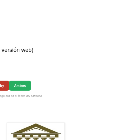
n versión web)
ity
Ambos
ga clic en el ícono del candado