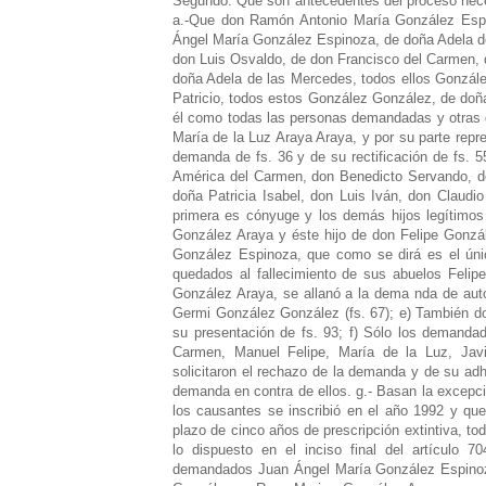
Segundo: Que son antecedentes del proceso necesa
a.-Que don Ramón Antonio María González Espi
Ángel María González Espinoza, de doña Adela d
don Luis Osvaldo, de don Francisco del Carmen, d
doña Adela de las Mercedes, todos ellos Gonzále
Patricio, todos estos González González, de doñ
él como todas las personas demandadas y otras 
María de la Luz Araya Araya, y por su parte repre
demanda de fs. 36 y de su rectificación de fs. 
América del Carmen, don Benedicto Servando, do
doña Patricia Isabel, don Luis Iván, don Claud
primera es cónyuge y los demás hijos legítimos
González Araya y éste hijo de don Felipe Gonzál
González Espinoza, que como se dirá es el únic
quedados al fallecimiento de sus abuelos Felip
González Araya, se allanó a la dema nda de autos
Germi González González (fs. 67); e) También d
su presentación de fs. 93; f) Sólo los demanda
Carmen, Manuel Felipe, María de la Luz, Jav
solicitaron el rechazo de la demanda y de su adh
demanda en contra de ellos. g.- Basan la excepció
los causantes se inscribió en el año 1992 y que
plazo de cinco años de prescripción extintiva, tod
lo dispuesto en el inciso final del artículo 
demandados Juan Ángel María González Espinoza,