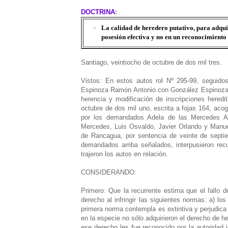
DOCTRINA
:
La calidad de heredero putativo, para adquir
posesión efectiva y no en un reconocimiento 
Santiago, veintiocho de octubre de dos mil tres.
Vistos: En estos autos rol Nº 295-99, seguido
Espinoza Ramón Antonio con González Espinoza Ju
herencia y modificación de inscripciones heredita
octubre de dos mil uno, escrita a fojas 164, acog
por los demandados Adela de las Mercedes Al
Mercedes, Luis Osvaldo, Javier Orlando y Manue
de Rancagua, por sentencia de veinte de septie
demandados arriba señalados, interpusieron rec
trajeron los autos en relación.
CONSIDERANDO:
Primero: Que la recurrente estima que el fallo d
derecho al infringir las siguientes normas: a) lo
primera norma contempla es extintiva y perjudic
en la especie no sólo adquirieron el derecho de 
ese derecho les fue reconocido por la autoridad j