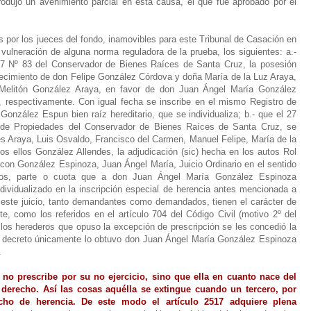
dujo un avenimiento parcial en esta causa, el que fue aprobado por el
 por los jueces del fondo, inamovibles para este Tribunal de Casación en
vulneración de alguna norma reguladora de la prueba, los siguientes: a.-
 97 Nº 83 del Conservador de Bienes Raíces de Santa Cruz, la posesión
llecimiento de don Felipe González Córdova y doña María de la Luz Araya,
elitón González Araya, en favor de don Juan Ángel María González
s, respectivamente. Con igual fecha se inscribe en el mismo Registro de
nzález Espun bien raíz hereditario, que se individualiza; b.- que el 27
o de Propiedades del Conservador de Bienes Raíces de Santa Cruz, se
es Araya, Luis Osvaldo, Francisco del Carmen, Manuel Felipe, María de la
s ellos González Allendes, la adjudicación (sic) hecha en los autos Rol
con González Espinoza, Juan Ángel María, Juicio Ordinario en el sentido
s, parte o cuota que a don Juan Ángel María González Espinoza
dividualizado en la inscripción especial de herencia antes mencionada a
n este juicio, tanto demandantes como demandados, tienen el carácter de
e, como los referidos en el artículo 704 del Código Civil (motivo 2º del
e los herederos que opuso la excepción de prescripción se les concedió la
se decreto únicamente lo obtuvo don Juan Ángel María González Espinoza
.
 no prescribe por su no ejercicio, sino que ella en cuanto nace del
derecho. Así las cosas aquélla se extingue cuando un tercero, por
cho de herencia. De este modo el artículo 2517 adquiere plena