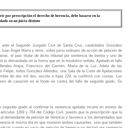
ir por prescripción el derecho de herencia, debe basarse en la
dado en un juicio distinto
s ante el Segundo Juzgado Civil de Santa Cruz, caratulados González
an Ángel María y otros, sobre juicio ordinario de acción de petición de
rias, el juez titular de dicho tribunal por sentencia de treinta y uno de
ió la demandada en la forma que en lo resolutivo señala. Apelado el fallo
lendes Araya, Francisco del Carmen, María de la Luz, Adela de las
l Felipe, todos González Allendes, una Sala de la Corte de Apelaciones
mbre de dos mil dos, escrita a fojas 229, la confirmó con costas. Los
urso de casación en el fondo en contra del fallo de segundo grado. Se
e segundo grado al confirmar la sentencia apelada incurre en errores de
s artículos 1269 y 704 del Código Civil, puesto que la prescripción que la
a al demandante de petición de herencia y favorece a los demandados que
herencia el mismo día en que murieron ambos causantes, sino que también
udicial cuando en juicio de petición de herencia se declaró por sentencia