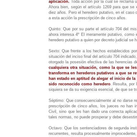
aplicación.
Toda acción por la cual se reclama u
Ahora bien, según el artículo 1269 para que se e
diez años. Pero el heredero putativo, en el caso d
a esta acción la prescripción de cinco años.
Quinto: Que por su parte el artículo 704 del mis
ahora interesa 4º El meramente putativo, como e
heredero putativo a quien por decreto judicial se h
Sexto: Que frente a los hechos establecidos por
situación del inciso final del artículo 704 indic
otorgado la posesión efectiva de las herencias d
cualquiera otra situación, como la que se le
transforma en herederos putativos a que se re
han estado en aptitud de alegar el inicio de 
sido reconocido como heredero
. Resulta, por 
siquiera se da su exigencia esencial, de que se t
Séptimo: Que consecuencialmente al no darse re
prescripción de cinco años, los jueces no han in
Civil, sino que les han dado una correcta aplic
tales normas, no puede prosperar y debe desesti
Octavo: Que los sentenciadores de segunda inst
recurrentes, resulta procesalmente improcedente, p