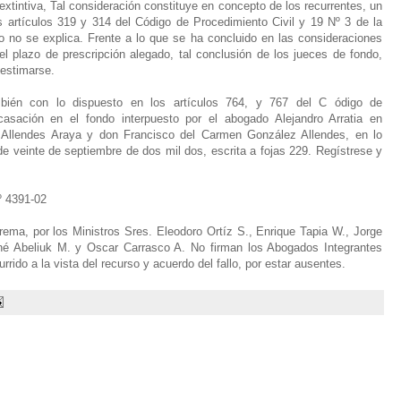
extintiva, Tal consideración constituye en concepto de los recurrentes, un
os artículos 319 y 314 del Código de Procedimiento Civil y 19 Nº 3 de la
mo no se explica. Frente a lo que se ha concluido en las consideraciones
l plazo de prescripción alegado, tal conclusión de los jueces de fondo,
estimarse.
bién con lo dispuesto en los artículos 764, y 767 del C ódigo de
casación en el fondo interpuesto por el abogado Alejandro Arratia en
 Allendes Araya y don Francisco del Carmen González Allendes, en lo
 de veinte de septiembre de dos mil dos, escrita a fojas 229. Regístrese y
º 4391-02
ema, por los Ministros Sres. Eleodoro Ortíz S., Enrique Tapia W., Jorge
né Abeliuk M. y Oscar Carrasco A. No firman los Abogados Integrantes
rido a la vista del recurso y acuerdo del fallo, por estar ausentes.