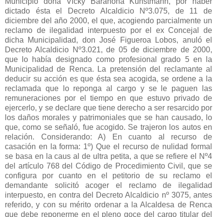
Municipio doña Vicky Barahona Kunstmann, por haber
dictado ésta el Decreto Alcaldicio Nº3.075, de 11 de
diciembre del año 2000, el que, acogiendo parcialmente un
reclamo de ilegalidad interpuesto por el ex Concejal de
dicha Municipalidad, don José Figueroa Lobos, anuló el
Decreto Alcaldicio Nº3.021, de 05 de diciembre de 2000,
que lo había designado como profesional grado 5 en la
Municipalidad de Renca. La pretensión del reclamante al
deducir su acción es que ésta sea acogida, se ordene a la
reclamada que lo reponga al cargo y se le paguen las
remuneraciones por el tiempo en que estuvo privado de
ejercerlo, y se declare que tiene derecho a ser resarcido por
los daños morales y patrimoniales que se han causado, lo
que, como se señaló, fue acogido. Se trajeron los autos en
relación. Considerando: A) En cuanto al recurso de
casación en la forma: 1º) Que el recurso de nulidad formal
se basa en la caus al de ultra petita, a que se refiere el Nº4
del artículo 768 del Código de Procedimiento Civil, que se
configura por cuanto en el petitorio de su reclamo el
demandante solicitó acoger el reclamo de ilegalidad
interpuesto, en contra del Decreto Alcaldicio nº 3075, antes
referido, y con su mérito ordenar a la Alcaldesa de Renca
que debe reponerme en el pleno goce del cargo titular del