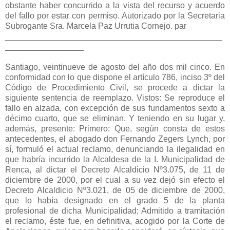
obstante haber concurrido a la vista del recurso y acuerdo
del fallo por estar con permiso. Autorizado por la Secretaria
Subrogante Sra. Marcela Paz Urrutia Cornejo. par
_______________________________________________
_________________
Santiago, veintinueve de agosto del año dos mil cinco. En conformidad con lo que dispone el artículo 786, inciso 3º del Código de Procedimiento Civil, se procede a dictar la siguiente sentencia de reemplazo. Vistos: Se reproduce el fallo en alzada, con excepción de sus fundamentos sexto a décimo cuarto, que se eliminan. Y teniendo en su lugar y, además, presente: Primero: Que, según consta de estos antecedentes, el abogado don Fernando Zegers Lynch, por sí, formuló el actual reclamo, denunciando la ilegalidad en que habría incurrido la Alcaldesa de la I. Municipalidad de Renca, al dictar el Decreto Alcaldicio Nº3.075, de 11 de diciembre de 2000, por el cual a su vez dejó sin efecto el Decreto Alcaldicio Nº3.021, de 05 de diciembre de 2000, que lo había designado en el grado 5 de la planta profesional de dicha Municipalidad; Admitido a tramitación el reclamo, éste fue, en definitiva, acogido por la Corte de Apelaciones, quien para hacerlo consideró, en síntesis, que los defectos de que habría adolecido el llamado a concurso para proveer el mencionado cargo, no tienen suficiente mérito para invalidar el decreto alcaldicio de nombramiento; Segundo: Que, de acuerdo con lo dispuesto en el artículo 140 de la Ley Nº18.695, de 31 de marzo de 1 988, Orgánica Constitucional de Municipalidades, que regula el recurso de carácter contencioso administrativo, conocido como Reclamo de Ilegalidad Municipal, éste procede respecto de dos especies de resoluciones u omisiones ilegales de los Alcaldes o de sus funcionarios: a) aquéllas que afectan el interés general de la comuna; y b) aquéllas que atañen al interés particular de quien lo interpone. En el primer caso, en donde el interés general de la comuna resulta menoscabado por las conductas -activas o pasivas- de los mencionados agentes públicos, cualquier individuo, tenga o no comprometido en ello su propio interés, está en condiciones de deducir el reclamo, que se presenta así como una acción popular. En la segunda de dichas hipótesis, en cambio, cuando las ilegalidades afecten únicamente el interés particular, sólo el agraviado puede deducir la reclamación; Tercero: Que, perteneciendo el reclamo a que se refieren estos autos, a la segunda de las categorías enunciadas, habida cuenta de que, por su intermedio, se persigue corregir un comportamiento de la Alcaldesa de la Municipalidad de Renca en cuanto procedió a anular el decreto alcaldicio por el cual se había designado, entre otros, a don Fernando Zegers Lynch, en el grado 5 de la planta profesional del indicado municipio, se hace necesario discernir acerca de sí la vía escogida por el reclamante para el logro de su pretensión es la adecuada a tal finalidad, a la luz de lo prescrito en el acápite b) de la disposición legal antes citada; en otros términos, si éste, en su calidad de funcionario municipal, se encuentra legitimado para plantear el presente arbitrio contencioso administrativo; Cuarto: Que la respuesta a la interrogante así propuesta debe buscarse mediante el examen de la normativa legal que, durante las últimas décadas, ha regulado lo concerniente al reclamo de ilegalidad, en cuanto instrumento idóneo para impugnar resoluciones u omisiones de los agentes municipales, agraviantes del interés privado de las personas; Quinto: Que, desde semejante perspectiva, es preciso recordar que la Ley Nº11.860 de 14 de septiembre de 1955, sobre Organización y Atribuciones Municipales, reguló el reclamo de ilegalidad, por medio de su artículo 115, en cuyo inciso 2º se dispuso que, tratándose de ote resoluciones u omisiones que afecten sólo el interés particular de una o más personas determinadas, únicamente éstas se encuentran habilitadas para formular el reclamo aludido. Con posterioridad, se dictó el Decreto Ley Nº1.289, de 12 de diciembre de 1975, nueva Ley Orgánica de Municipalidades, que derogó expresamente la mencionada Ley Nº11.860, y se preocupó del reclamo de ilegalidad dándole una fisonomía muy similar a la que actualmente presenta-, en el artículo 5º transitorio. En el párrafo b) este precepto franquea la posibilidad de hacer uso del señalado mecanismo de impugnación a las personas agraviadas con la conducta contraria a la ley del Alcalde o de otros funcionarios municipales, agregando en su inciso final que la Corte de Apelaciones, en el mismo fallo que acoge el reclamo, podrá ordenar a la Municipalidad el pago de las remuneraciones municipales no percibidas por el reclamante; Sexto: Que, como quiera en los dos cuerpos normativos recién citados se reconoce titularidad para reclamar de las ilegalidades que afectan el interés particular a las personas agraviadas, habida consideración del significado amplio que entraña el vocablo persona todo individuo de la especie humana-, no cabía duda que en él quedaban comprendidos los funcionarios municipales, los que se entendían legitimados para deducir el reclamo de ilegalidad en defensa de sus intereses particulares y, en tal sentido, se orientó la jurisprudencia mientras estuvo vigente dicha legislación; Séptimo: Que, sin embargo, la situación anterior varió con la dictación de la Ley Nº18.695, de 31 de marzo de 1988, Orgánica Constitucional de Municipalidades, con vigencia actual, según se pasa a exponer. Esta regula en su artículo 136 hoy artículo 140, en virtud de ajustes posteriores- el reclamo de que se trata en términos parecidos a los del Decreto Ley Nº1289, pero, al referirse en su acápite b) a la modalidad de impugnación de las ilegalidades que menoscaban el interés privado, y, en lo más específico, a quienes, en su condición de agraviados, pueden interponerlo, en vez de la palabra persona, usa la voz particulares; Octavo: 0 Que una apreciación contextual de la norma examinada, que consagra un instrumento destinado a impugnar resoluciones u omisiones agraviantes del interés privado, que tienen su origen en el seno de una entidad municipal, concretamente, en la conducta del Alcalde u otro agente del municipio, lleva a concluir que el vocablo particulares no puede sino entenderse como destinado a personas extrañas al organismo municipal, como contrapuesto, por ende, al concepto de funcionario, individuo institucionalmente ligado a él; Noveno: Que esta interpretación guarda consonancia con la historia del establecimiento de la Ley Nº18.695. En efecto, la Cuarta Comisión Legislativa, en el informe elevado a la Junta de Gobierno acerca del proyecto de esta ley (Boletín Nº874/06), establece un parangón entre las normas que se proponen y las que se contemplan en el antes mencionado Decreto Ley Nº1289, sobre el reclamo de ilegalidad, en los términos siguientes: La diferencia sustancial que dicho recurso tiene respecto del consagrado en el referido decreto ley es que no podrá ser utilizado por funcionarios municipales, como lo ha sido en la actualidad, pues éstos deben ceñirse a las normas estatutarias que se dicten para tales efectos, conforme al principio general que rige en tal materia para los funcionarios de la Administración del Estado. La Comisión Conjunta no consideró que fuera procedente que los funcionarios municipales utilizaren un procedimiento de excepción para discutir las resoluciones de carácter administrativo que los afectaren. Para lograr el objetivo anterior, se precisó que será cualquier particular el que podrá reclamar, y no cualquier persona, como señalaba el artículo 5º transitorio antes citado (del Decreto Ley Nº1289). Ello tomando en cuenta la diferencia que existe entre una persona que reviste la calidad de funcionario municipal esto es, de empleado público- y otra que, como persona, se sitúa frente a la municipalidad como un particular; Décimo: Que el Tribunal Constitucional, mediante sentencia expedida el 29 de febrero de 1988, se pronunció favorablemente sobre la constitucionalidad del proyecto de la Ley Nº18.695, en lo tocante al reclamo de ilegalidad; y, luego de reproducir en su considerando 11º, el texto del informe recién transcrito, expuso en el fundamento 12º: Que de lo expuesto en los considerandos precedentes se infiere que la expresión particular que emplean las letras a) y b) del artículo 83 del proyecto remitido -en referencia al actual artículo 140-. Sólo excluye a los funcionarios del recurso de reclamación, en cuanto a los actos municipales que les afecten o agravien en su calidad de tales, esto es, como consecuencia de la relación estatutaria que los une con los respectivos municipios; pero no los margina como titulares legítimos para reclamar de la ilegalidad de las resoluciones de otra índole, en los mismos términos y condiciones que las demás personas, tanto porque, en ese evento actúan como simples particulares como, porque así lo demuestra con nitidez la historia fidedigna del establecimiento de la norma. Y agrega: Que así interpretada la expresión particular, en su verdadero sentido y alcance, el artículo 83 del proyecto remitido léase artículo 140 actual de la ley, según antes se dijo- no merece reparo constitucional, ya que es lícito que la legislación tienda a uniformar los sistemas de protección jurisdiccional de los derechos que a los funcionarios públicos les confieran sus respectivos estatutos. De esta manera, las personas que tengan la calidad de funcionarios municipales no sufren menoscabo en el ejercicio de sus derechos ni tampoco se produce desigualdad jurídica alguna, con motivo de la norma contenida en el artículo 83 del proyecto 140 de la ley-. Ellos, en cuanto a las resoluciones municipales que los afecten en su calidad de funcionarios, gozarán de los recursos que contemple el llamado Estatuto Administrativo de los Empleados Municipales a que se refiere el artículo 32 del proyecto y, mientras tal cuerpo de leyes se dicte, continuaran afectos a las normas estatutarias actualmente en vigor (artículo 3º transitorio del proyecto). Por su parte, en cuanto a los actos municipales ajenos a la relación estatutaria, dispondrán de los recursos que el artículo 83 en estudio 140 de la ley- les concede como simples particu