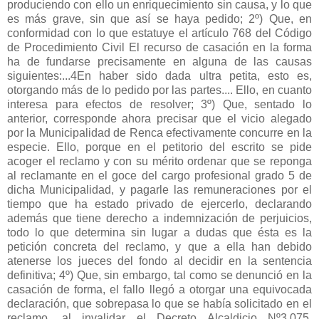
produciendo con ello un enriquecimiento sin causa, y lo que
es más grave, sin que así se haya pedido; 2º) Que, en
conformidad con lo que estatuye el artículo 768 del Código
de Procedimiento Civil El recurso de casación en la forma
ha de fundarse precisamente en alguna de las causas
siguientes:...4En haber sido dada ultra petita, esto es,
otorgando más de lo pedido por las partes.... Ello, en cuanto
interesa para efectos de resolver; 3º) Que, sentado lo
anterior, corresponde ahora precisar que el vicio alegado
por la Municipalidad de Renca efectivamente concurre en la
especie. Ello, porque en el petitorio del escrito se pide
acoger el reclamo y con su mérito ordenar que se reponga
al reclamante en el goce del cargo profesional grado 5 de
dicha Municipalidad, y pagarle las remuneraciones por el
tiempo que ha estado privado de ejercerlo, declarando
además que tiene derecho a indemnización de perjuicios,
todo lo que determina sin lugar a dudas que ésta es la
petición concreta del reclamo, y que a ella han debido
atenerse los jueces del fondo al decidir en la sentencia
definitiva; 4º) Que, sin embargo, tal como se denunció en la
casación de forma, el fallo llegó a otorgar una equivocada
declaración, que sobrepasa lo que se había solicitado en el
reclamo, al invalidar el Decreto Alcaldicio Nº3.075,