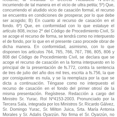
incurriendo de tal manera en el vicio de ultra petita; 5º) Que,
concurriendo el aludido vicio de casación formal, el recurso
se encuentra en condiciones de prosperar, por lo que debe
ser acogido; B) En cuanto al recurso de casación en el
fondo. 6º) Que, en conformidad con lo que estatuye el
artículo 808, inciso 2º del Código de Procedimiento Civil, Si
se acoge el recurso de forma, se tendrá como no interpuesto
el de fondo, por lo que en el presente caso procede obrar de
dicha manera. En conformidad, asimismo, con lo que
disponen los artículos 764, 765, 766, 767, 786, 805, 806 y
808 del Código de Procedimiento Civil, se declara que se
acoge el recurso de casación en la forma interpuesto en lo
principal de la presentación de fs.772, contra la sentencia
de tres de julio del año dos mil tres, escrita a fs.756, la que
por consiguiente es nula, y se la reemplaza por la que se
dicta a continuación. Téngase como no interpuesto el
recurso de casación en el fondo del primer otrosí de la
misma presentación. Regístrese. Redacción a cargo del
Ministro Sr. Yurac. Rol Nº4153-2003. Pronunciado por la
Tercera Sala, integrada por los Ministros Sr. Ricardo Gálvez,
Sr. Domingo Yurac, Sr. Milton Juica, Srta. María Antonia
Morales y Sr. Adalis Oyarzún. No firma el Sr. Oyarzún, no