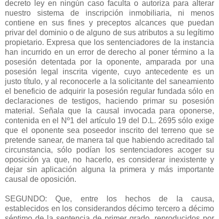
decreto ley en ningún caso faculta o autoriza para alterar
nuestro sistema de inscripción inmobiliaria, ni menos
contiene en sus fines y preceptos alcances que puedan
privar del dominio o de alguno de sus atributos a su legítimo
propietario. Expresa que los sentenciadores de la instancia
han incurrido en un error de derecho al poner término a la
posesión detentada por la oponente, amparada por una
posesión legal inscrita vigente, cuyo antecedente es un
justo título, y al reconocerle a la solicitante del saneamiento
el beneficio de adquirir la posesión regular fundada sólo en
declaraciones de testigos, haciendo primar su posesión
material. Señala que la causal invocada para oponerse,
contenida en el Nº1 del artículo 19 del D.L. 2695 sólo exige
que el oponente sea poseedor inscrito del terreno que se
pretende sanear, de manera tal que habiendo acreditado tal
circunstancia, sólo podían los sentenciadores acoger su
oposición ya que, no hacerlo, es considerar inexistente y
dejar sin aplicación alguna la primera y más importante
causal de oposición.
SEGUNDO: Que, entre los hechos de la causa,
establecidos en los considerandos décimo tercero a décimo
séptimo de la sentencia de primer grado, reproducidos por