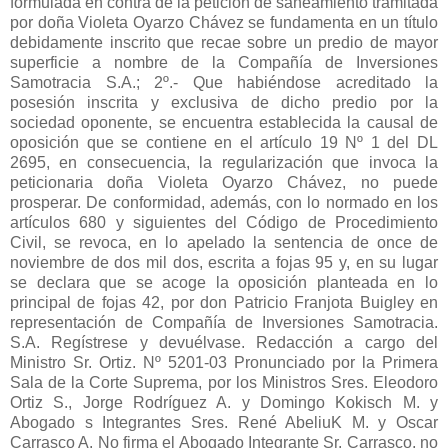
formulada en contra de la petición de saneamiento tramitada
por doña Violeta Oyarzo Chávez se fundamenta en un título
debidamente inscrito que recae sobre un predio de mayor
superficie a nombre de la Compañía de Inversiones
Samotracia S.A.; 2º.- Que habiéndose acreditado la
posesión inscrita y exclusiva de dicho predio por la
sociedad oponente, se encuentra establecida la causal de
oposición que se contiene en el artículo 19 Nº 1 del DL
2695, en consecuencia, la regularización que invoca la
peticionaria doña Violeta Oyarzo Chávez, no puede
prosperar. De conformidad, además, con lo normado en los
artículos 680 y siguientes del Código de Procedimiento
Civil, se revoca, en lo apelado la sentencia de once de
noviembre de dos mil dos, escrita a fojas 95 y, en su lugar
se declara que se acoge la oposición planteada en lo
principal de fojas 42, por don Patricio Franjota Buigley en
representación de Compañía de Inversiones Samotracia.
S.A. Regístrese y devuélvase. Redacción a cargo del
Ministro Sr. Ortiz. Nº 5201-03 Pronunciado por la Primera
Sala de la Corte Suprema, por los Ministros Sres. Eleodoro
Ortiz S., Jorge Rodríguez A. y Domingo Kokisch M. y
Abogado s Integrantes Sres. René AbeliuK M. y Oscar
Carrasco A. No firma el Abogado Integrante Sr. Carrasco, no