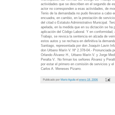
actividades que se describen en el segundo de es
actor no corresponden a esas actividades, de mod
Tenis de la demandada no pudo llevarse a cabo en
encuadra, en cambio, en la prestación de servicio
del citad o Estatuto Administrativo Municipal. Ter
apelada, en la medida que en su dictación se ha p
aplicación del Código Laboral. Y en conformidad, 
Trabajo, se revoca la sentencia en alzada de vein
estos autos y se rechaza en definitiva la demanda
Santiago, representada por don Joaquín Lavin Inf
don Urbano Marín V. Nº 2.378-04.- Pronunciada po
Orlando Álvarez H., Urbano Marín V. y Jorge Med
Peralta V.. No firman los señores Álvarez y Peralt
por estar el primero en comisión de servicios y e
Carlos A. Meneses Pizarro.
Publicado por
Mario Aguila
el
enero 18, 2006