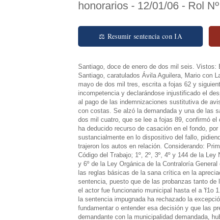
honorarios - 12/01/06 - Rol N
⚖ Resumir sentencia con IA
Santiago, doce de enero de dos mil seis. Vistos: 
Santiago, caratulados Ávila Aguilera, Mario con L
mayo de dos mil tres, escrita a fojas 62 y sigui
incompetencia y declarándose injustificado el de
al pago de las indemnizaciones sustitutiva de avi
con costas. Se alzó la demandada y una de las sa
dos mil cuatro, que se lee a fojas 89, confirmó e
ha deducido recurso de casación en el fondo, por h
sustancialmente en lo dispositivo del fallo, pidi
trajeron los autos en relación. Considerando: Prim
Código del Trabajo; 1º, 2º, 3º, 4º y 144 de la Ley
y 6º de la Ley Orgánica de la Contraloría Genera
las reglas básicas de la sana crítica en la aprecia
sentencia, puesto que de las probanzas tanto d
el actor fue funcionario municipal hasta el a 'f1o
la sentencia impugnada ha rechazado la excepció
fundamentar o entender esa decisión y que las pre
demandante con la municipalidad demandada, hubo 