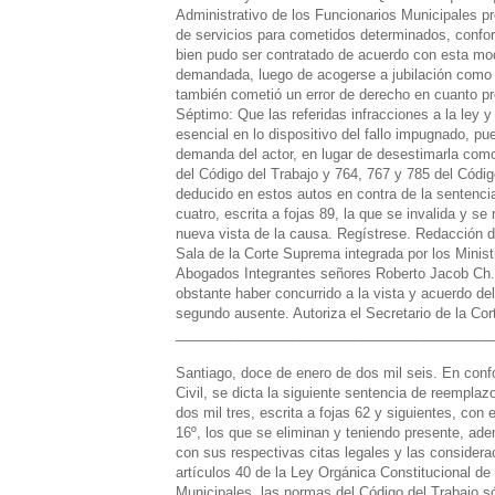
Administrativo de los Funcionarios Municipales pr
de servicios para cometidos determinados, conform
bien pudo ser contratado de acuerdo con esta mod
demandada, luego de acogerse a jubilación como ob
también cometió un error de derecho en cuanto pre
Séptimo: Que las referidas infracciones a la ley y
esencial en lo dispositivo del fallo impugnado, pu
demanda del actor, en lugar de desestimarla com
del Código del Trabajo y 764, 767 y 785 del Códig
deducido en estos autos en contra de la sentenci
cuatro, escrita a fojas 89, la que se invalida y s
nueva vista de la causa. Regístrese. Redacción d
Sala de la Corte Suprema integrada por los Minis
Abogados Integrantes señores Roberto Jacob Ch. y
obstante haber concurrido a la vista y acuerdo del
segundo ausente. Autoriza el Secretario de la Co
_________________________________________
Santiago, doce de enero de dos mil seis. En conf
Civil, se dicta la siguiente sentencia de reempla
dos mil tres, escrita a fojas 62 y siguientes, con 
16º, los que se eliminan y teniendo presente, ad
con sus respectivas citas legales y las considera
artículos 40 de la Ley Orgánica Constitucional de
Municipales, las normas del Código del Trabajo s