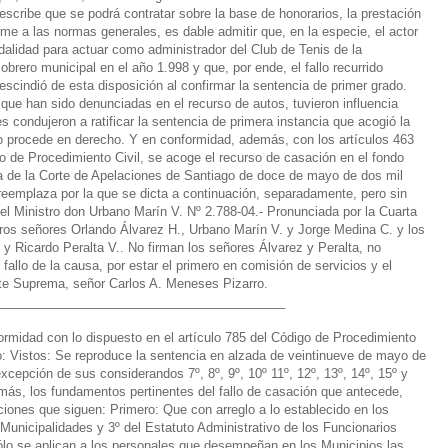
escribe que se podrá contratar sobre la base de honorarios, la prestación
e a las normas generales, es dable admitir que, en la especie, el actor
alidad para actuar como administrador del Club de Tenis de la
rero municipal en el año 1.998 y que, por ende, el fallo recurrido
scindió de esta disposición al confirmar la sentencia de primer grado.
 que han sido denunciadas en el recurso de autos, tuvieron influencia
es condujeron a ratificar la sentencia de primera instancia que acogió la
o procede en derecho. Y en conformidad, además, con los artículos 463
o de Procedimiento Civil, se acoge el recurso de casación en el fondo
a de la Corte de Apelaciones de Santiago de doce de mayo de dos mil
e reemplaza por la que se dicta a continuación, separadamente, pero sin
el Ministro don Urbano Marín V. Nº 2.788-04.- Pronunciada por la Cuarta
tros señores Orlando Álvarez H., Urbano Marín V. y Jorge Medina C. y los
 Ricardo Peralta V.. No firman los señores Álvarez y Peralta, no
 fallo de la causa, por estar el primero en comisión de servicios y el
rte Suprema, señor Carlos A. Meneses Pizarro.
_________________________________________
ormidad con lo dispuesto en el artículo 785 del Código de Procedimiento
zo: Vistos: Se reproduce la sentencia en alzada de veintinueve de mayo de
excepción de sus considerandos 7º, 8º, 9º, 10º 11º, 12º, 13º, 14º, 15º y
emás, los fundamentos pertinentes del fallo de casación que antecede,
ciones que siguen: Primero: Que con arreglo a lo establecido en los
 Municipalidades y 3º del Estatuto Administrativo de los Funcionarios
ólo se aplican a los personales que desempeñan en los Municipios las