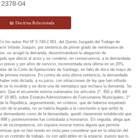
º 2378-04
📖 Doctrina Relacionada
En los autos Rol Nº 5.749-2.001, del Quinto Juzgado del Trabajo de
avín Infante Joaquín, por sentencia de primer grado de veintinueve de
entes, se acogió la demanda, desestimándose la alegación de
spido que afectó al actor y se condenó, en consecuencia, a la demandada
so previo y por años de servicio, incrementada esta última en un 20%,
las de la Corte de Apelaciones de Santiago, en fallo de doce de mayo de
l de primera instancia. En contra de esta última sentencia, la demandada
aber sido dictada, a su juicio, con infracciones de ley que han influido
endo se la invalide y se dicte una de reemplazo que rechace la demanda. Se
ero: Que el recurrente estima vulnerados los artículos 1º, 455 y 456 del
 Nº 18.883, sobre Estatuto Administrativo de Funcionarios Municipales; 1º
l de la República, argumentando, en síntesis, que de haberse respetado
ción de la prueba, no se habría llegado a la conclusión a que arribó la
e la demandante como de la demandada, quedó claramente establecido que
 1.998 y posteriormente fue contratada a honorarios. En seguida, alega que
n de incompetencia, sin siquiera invocar norma alguna que permita
misas que se han tenido en vista para considerar que en la relación del
un contrato de trabajo, no son aplicables en la especie, puesto que lo