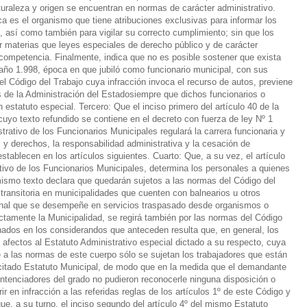
turaleza y origen se encuentran en normas de carácter administrativo.
ca es el organismo que tiene atribuciones exclusivas para informar los
o, así como también para vigilar su correcto cumplimiento; sin que los
 materias que leyes especiales de derecho público y de carácter
competencia. Finalmente, indica que no es posible sostener que exista
l año 1.998, época en que jubiló como funcionario municipal, con sus
el Código del Trabajo cuya infracción invoca el recurso de autos, previene
s de la Administración del Estadosiempre que dichos funcionarios o
estatuto especial. Tercero: Que el inciso primero del artículo 40 de la
uyo texto refundido se contiene en el decreto con fuerza de ley Nº 1
trativo de los Funcionarios Municipales regulará la carrera funcionaria y
 y derechos, la responsabilidad administrativa y la cesación de
tablecen en los artículos siguientes. Cuarto: Que, a su vez, el artículo
tivo de los Funcionarios Municipales, determina los personales a quienes
 mismo texto declara que quedarán sujetos a las normas del Código del
transitoria en municipalidades que cuenten con balnearios u otros
rsonal que se desempeñe en servicios traspasado desde organismos o
ectamente la Municipalidad, se regirá también por las normas del Código
onados en los considerandos que anteceden resulta que, en general, los
afectos al Estatuto Administrativo especial dictado a su respecto, cuya
e a las normas de este cuerpo sólo se sujetan los trabajadores que están
l citado Estatuto Municipal, de modo que en la medida que el demandante
entenciadores del grado no pudieron reconocerle ninguna disposición o
rir en infracción a las referidas reglas de los artículos 1º de este Código y
e, a su turno, el inciso segundo del artículo 4º del mismo Estatuto