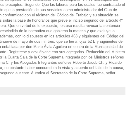
os preceptos. Segundo: Que las labores para las cuales fue contratado el
o que la prestación de sus servicios como administrador del Club de
 conformidad con el régimen del Código del Trabajo y su situación se
s sobre la base de honorarios que prevé el inciso segundo del artículo 4º
cero: Que en virtud de lo expuesto, forzoso resulta revocar la sentencia
rescindido de la normativa que gobierna la materia y que excluye la
además, con lo dispuesto en los artículos 463 y siguientes del Código del
tinueve de mayo de dos mil tres, que se lee a fojas 62 B y siguientes de
 entablada por don Mario Ávila Aguilera en contra de la Municipalidad de
ante. Regístrese y devuélvase con sus agregados. Redacción del Ministro
r la Cuarta Sala de la Corte Suprema integrada por los Ministros señores
ina C. y los Abogados Integrantes señores Roberto Jacob Ch. y Ricardo
a, no obstante haber concurrido a la vista y acuerdo del fallo de la causa,
l segundo ausente. Autoriza el Secretario de la Corte Suprema, señor