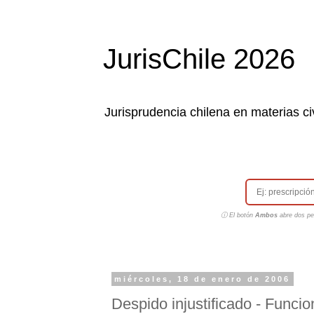
JurisChile 2026
Jurisprudencia chilena en materias civ
ⓘ El botón
Ambos
abre dos pes
miércoles, 18 de enero de 2006
Despido injustificado - Funci