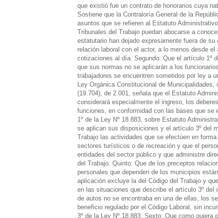
que existió fue un contrato de honorarios cuya na
Sostiene que la Contraloría General de la Repúbli
asuntos que se refieren al Estatuto Administrativ
Tribunales del Trabajo puedan abocarse a conocer
estatutario han dejado expresamente fuera de su 
relación laboral con el actor, a lo menos desde e
cotizaciones al día. Segundo: Que el artículo 1º d
que sus normas no se aplicarán a los funcionario
trabajadores se encuentren sometidos por ley a un 
Ley Orgánica Constitucional de Municipalidades, c
(19.704), de 2.001, señala que el Estatuto Adminis
considerará especialmente el ingreso, los deberes
funciones, en conformidad con las bases que se es
1º de la Ley Nº 18.883, sobre Estatuto Administra
se aplican sus disposiciones y el artículo 3º del
Trabajo las actividades que se efectúen en forma 
sectores turísticos o de recreación y que el pe
entidades del sector público y que administre dir
del Trabajo. Quinto: Que de los preceptos relaci
personales que dependen de los municipios están 
aplicación excluye la del Código del Trabajo y qu
en las situaciones que describe el artículo 3º de
de autos no se encontraba en una de ellas, los s
beneficio regulado por el Código Laboral, sin incur
3º de la Ley Nº 18.883. Sexto: Que como quiera qu