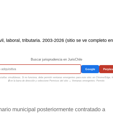
il, laboral, tributaria. 2003-2026 (sitio se ve completo e
Buscar jurisprudencia en JurisChile
Google
Perplex
tañas simultáneas. Si no funciona, debe permitir ventanas emergentes para este sitio: en Chrome/Edge, ha
🔒 en la barra de dirección y seleccione
Permisos del sitio → Ventanas emergentes: Permitir
.
onario municipal posteriormente contratado a