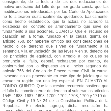
consiguiente, de la lectura de las dos redacciones del
motivo undécimo del fallo de primer grado consta que las
modificaciones introducidas por las Corte de Apelaciones
no lo alteraron sustancialmente, quedando, básicamente,
como hecho establecido, que la actora no acreditó la
existencia del contrato de arrendamiento que sirve de
fundamento a sus acciones. CUARTO: Que el recurso de
casación en la forma, fundado en la causal quinta del
artículo 768, por haberse omitido las consideraciones de
hecho o de derecho que sirven de fundamento a la
sentencia y la enunciación de las leyes y en su defecto de
los principios de equidad, con arreglo a los cuales se
pronuncia el fallo, deberá rechazarse por cuanto, de
conformidad con lo dispuesto en el inciso segundo del
artículo 766 del Código de Procedimiento Civil, la causal
invocada no es procedente en este tipo de juicios que se
encuentra regido por una ley especial. EN CUANTO AL
FONDO. QUINTO: Que la sucesión recurrente sostiene que
el fallo ha cometido error de derecho al vulnerar los artículos
1545, 1683, 1687, 1698, 1700, 1702, 1708, 1709 y 1710 del
Código Civil y 19 Nº 24 de la Constitución Política de la
República. En efecto, agrega, dicha resolución ha
transgredido estas normas al establecer que no se ha