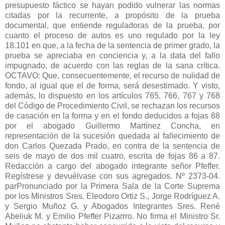
presupuesto fáctico se hayan podido vulnerar las normas
citadas por la recurrente, a propósito de la prueba
documental, que entiende reguladoras de la prueba, por
cuanto el proceso de autos es uno regulado por la ley
18.101 en que, a la fecha de la sentencia de primer grado, la
prueba se apreciaba en conciencia y, a la data del fallo
impugnado, de acuerdo con las reglas de la sana crítica.
OCTAVO: Que, consecuentemente, el recurso de nulidad de
fondo, al igual que el de forma, será desestimado. Y visto,
además, lo dispuesto en los artículos 765, 766, 767 y 768
del Código de Procedimiento Civil, se rechazan los recursos
de casación en la forma y en el fondo deducidos a fojas 88
por el abogado Guillermo Martínez Concha, en
representación de la sucesión quedada al fallecimiento de
don Carlos Quezada Prado, en contra de la sentencia de
seis de mayo de dos mil cuatro, escrita de fojas 86 a 87.
Redacción a cargo del abogado integrante señor Pfeffer.
Regístrese y devuélvase con sus agregados. Nº 2373-04.
parPronunciado por la Primera Sala de la Corte Suprema
por los Ministros Sres. Eleodoro Ortiz S., Jorge Rodríguez A.
y Sergio Muñoz G. y Abogados Integrantes Sres. René
Abeliuk M. y Emilio Pfeffer Pizarrro. No firma el Ministro Sr.