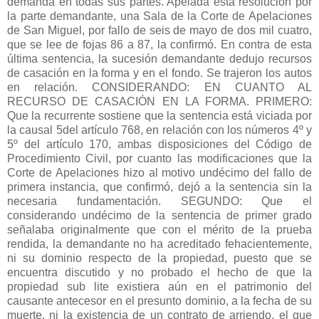
demanda en todas sus partes. Apelada esta resolución por
la parte demandante, una Sala de la Corte de Apelaciones
de San Miguel, por fallo de seis de mayo de dos mil cuatro,
que se lee de fojas 86 a 87, la confirmó. En contra de esta
última sentencia, la sucesión demandante dedujo recursos
de casación en la forma y en el fondo. Se trajeron los autos
en relación. CONSIDERANDO: EN CUANTO AL
RECURSO DE CASACIÓN EN LA FORMA. PRIMERO:
Que la recurrente sostiene que la sentencia está viciada por
la causal 5del artículo 768, en relación con los números 4º y
5º del artículo 170, ambas disposiciones del Código de
Procedimiento Civil, por cuanto las modificaciones que la
Corte de Apelaciones hizo al motivo undécimo del fallo de
primera instancia, que confirmó, dejó a la sentencia sin la
necesaria fundamentación. SEGUNDO: Que el
considerando undécimo de la sentencia de primer grado
señalaba originalmente que con el mérito de la prueba
rendida, la demandante no ha acreditado fehacientemente,
ni su dominio respecto de la propiedad, puesto que se
encuentra discutido y no probado el hecho de que la
propiedad sub lite existiera aún en el patrimonio del
causante antecesor en el presunto dominio, a la fecha de su
muerte, ni la existencia de un contrato de arriendo, el que