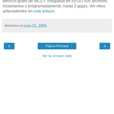
servicio gratis de MOZY. Respalda en EEUU sus archivos,
instantanea o programadamente, hasta 2 gigas. Ver otros
antecedentes en
este enlace
.
Anónimo
el
junio 01, 2006
‹
›
Página Principal
Ver la versión web