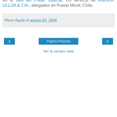
en el
sitio del Poder Judicial
. Un servicio de
AGUILA,
ULLOA & CIA.
, abogados en Puerto Montt, Chile.
Mario Aguila
el
agosto 03, 2006
‹
›
Página Principal
Ver la versión web