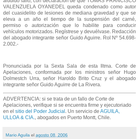
aludido fallo, con declaración de que TOMAS FRANCISCO
VALENZUELA OYANEDEL queda condenado como autor
del cuasidelito de lesiones de mediana gravedad y que se
eleva a un año el tiempo de la suspensión del carné,
permiso o autorización que lo habilite para conducir
vehículos motorizados. Regístrese y devuélvase. Redacción
del abogado integrante señor Guido Aguirre. Rol Nº 54.698-
2.002.-
Pronunciada por la Sexta Sala de esta Iltma. Corte de
Apelaciones, conformada por los ministros señor Hugo
Dolmestch Urra, señor Haroldo Brito Cruz y el abogado
integrante señor Guido Aguirre de La Rivera.
ADVERTENCIA: si se trata de un fallo de Corte de
Apelaciones, verifique si se encuentra firme y ejecutoriado
en el
sitio del Poder Judicial
. Un servicio de
AGUILA,
ULLOA & CIA.
, abogados en Puerto Montt, Chile.
Mario Aguila
el
agosto 08, 2006