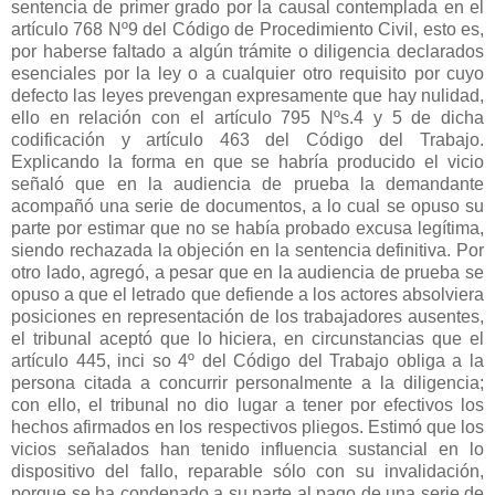
sentencia de primer grado por la causal contemplada en el
artículo 768 Nº9 del Código de Procedimiento Civil, esto es,
por haberse faltado a algún trámite o diligencia declarados
esenciales por la ley o a cualquier otro requisito por cuyo
defecto las leyes prevengan expresamente que hay nulidad,
ello en relación con el artículo 795 Nºs.4 y 5 de dicha
codificación y artículo 463 del Código del Trabajo.
Explicando la forma en que se habría producido el vicio
señaló que en la audiencia de prueba la demandante
acompañó una serie de documentos, a lo cual se opuso su
parte por estimar que no se había probado excusa legítima,
siendo rechazada la objeción en la sentencia definitiva. Por
otro lado, agregó, a pesar que en la audiencia de prueba se
opuso a que el letrado que defiende a los actores absolviera
posiciones en representación de los trabajadores ausentes,
el tribunal aceptó que lo hiciera, en circunstancias que el
artículo 445, inci so 4º del Código del Trabajo obliga a la
persona citada a concurrir personalmente a la diligencia;
con ello, el tribunal no dio lugar a tener por efectivos los
hechos afirmados en los respectivos pliegos. Estimó que los
vicios señalados han tenido influencia sustancial en lo
dispositivo del fallo, reparable sólo con su invalidación,
porque se ha condenado a su parte al pago de una serie de