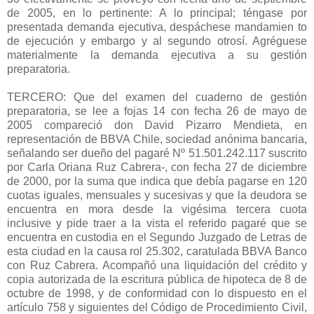
de 2005, en lo pertinente: A lo principal; téngase por
presentada demanda ejecutiva, despáchese mandamien to
de ejecución y embargo y al segundo otrosí. Agréguese
materialmente la demanda ejecutiva a su gestión
preparatoria.
TERCERO: Que del examen del cuaderno de gestión
preparatoria, se lee a fojas 14 con fecha 26 de mayo de
2005 compareció don David Pizarro Mendieta, en
representación de BBVA Chile, sociedad anónima bancaria,
señalando ser dueño del pagaré Nº 51.501.242.117 suscrito
por Carla Oriana Ruz Cabrera-, con fecha 27 de diciembre
de 2000, por la suma que indica que debía pagarse en 120
cuotas iguales, mensuales y sucesivas y que la deudora se
encuentra en mora desde la vigésima tercera cuota
inclusive y pide traer a la vista el referido pagaré que se
encuentra en custodia en el Segundo Juzgado de Letras de
esta ciudad en la causa rol 25.302, caratulada BBVA Banco
con Ruz Cabrera. Acompañó una liquidación del crédito y
copia autorizada de la escritura pública de hipoteca de 8 de
octubre de 1998, y de conformidad con lo dispuesto en el
artículo 758 y siguientes del Código de Procedimiento Civil,