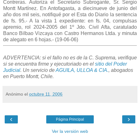
Contreras. Autoriza el Secretario Subrogante, Sr. Sergio
Montt Martínez. En Antofagasta, a diecinueve de junio del
año dos mil seis, notifiqué por el Esta do Diario la sentencia
de fs. 95.- A la vista 1 expediente: en fs. 04, compulsas
apremio, rol 2024-2005 del 1º Jdo. Civil Afta, caratulado
Banco Bilbao Vizcaya con Castro Hermanos Ltda. y minuta
de alegato en 6 hojas.- (19-06-06)
ADVERTENCIA: si el fallo no es de la C. Suprema, verifique
si se encuentra firme y ejecutoriado en el
sitio del Poder
Judicial
. Un servicio de
AGUILA, ULLOA & CIA.
, abogados
en Puerto Montt, Chile.
Anónimo
el
octubre 11, 2006
‹
›
Página Principal
Ver la versión web