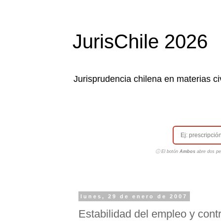
JurisChile 2026
Jurisprudencia chilena en materias civ
ⓘ El botón
Ambos
abre dos pes
lunes, 29 de enero de 2007
Estabilidad del empleo y contr