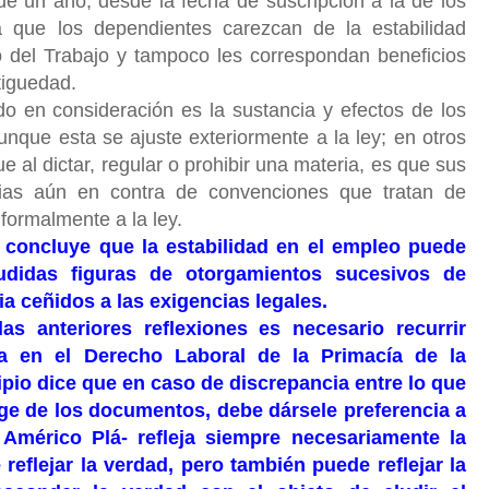
de un año, desde la fecha de suscripción a la de los
a que los dependientes carezcan de la estabilidad
go del Trabajo y tampoco les correspondan beneficios
tiguedad.
do en consideración es la sustancia y efectos de los
nque esta se ajuste exteriormente a la ley; en otros
ue al dictar, regular o prohibir una materia, es que sus
cias aún en contra de convenciones que tratan de
 formalmente a la ley.
e concluye que la estabilidad en el empleo puede
ludidas figuras de otorgamientos sucesivos de
ia ceñidos a las exigencias legales.
as anteriores reflexiones es necesario recurrir
ra en el Derecho Laboral de la Primacía de la
ipio dice que en caso de discrepancia entre lo que
rge de los documentos, debe dársele preferencia a
 Américo Plá- refleja siempre necesariamente la
eflejar la verdad, pero también puede reflejar la