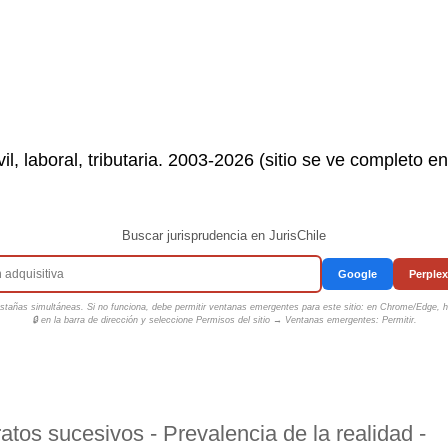
il, laboral, tributaria. 2003-2026 (sitio se ve completo e
Buscar jurisprudencia en JurisChile
Google
Perplex
tañas simultáneas. Si no funciona, debe permitir ventanas emergentes para este sitio: en Chrome/Edge, ha
🔒 en la barra de dirección y seleccione
Permisos del sitio → Ventanas emergentes: Permitir
.
atos sucesivos - Prevalencia de la realidad -