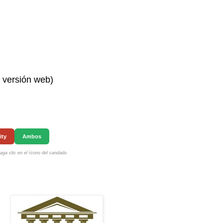
n versión web)
ity
Ambos
ga clic en el ícono del candado