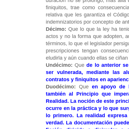
duración no se prolongó, más allá 
finiquitos, trae como consecuenci
relativa que les garantiza el Códi
indemnizatorios por concepto de an
Décimo:
Que lo que la ley ha teni
actos y no la forma que adopten, au
términos, lo que el legislador persig
prescripciones tengan consecuen
eludirla y aún cuando ellas se ciñan
Undécimo:
Que
de lo anterior s
ser vulnerada, mediante las a
contratos y finiquitos en aparienc
Duodécimo:
Que
en apoyo de l
también al Principio que impe
Realidad. La noción de este princ
ocurre en la práctica y lo que su
lo primero. La realidad expresa
verdad. La documentación puede r