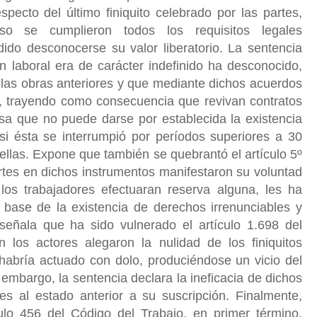
ecto del último finiquito celebrado por las partes,
so se cumplieron todos los requisitos legales
ido desconocerse su valor liberatorio. La sentencia
n laboral era de carácter indefinido ha desconocido,
a las obras anteriores y que mediante dichos acuerdos
n, trayendo como consecuencia que revivan contratos
esa que no puede darse por establecida la existencia
 si ésta se interrumpió por períodos superiores a 30
e ellas. Expone que también se quebrantó el artículo 5º
rtes en dichos instrumentos manifestaron su voluntad
 los trabajadores efectuaran reserva alguna, les ha
 base de la existencia de derechos irrenunciables y
 señala que ha sido vulnerado el artículo 1.698 del
n los actores alegaron la nulidad de los finiquitos
bría actuado con dolo, produciéndose un vicio del
embargo, la sentencia declara la ineficacia de dichos
tes al estado anterior a su suscripción. Finalmente,
culo 456 del Código del Trabajo, en primer término,