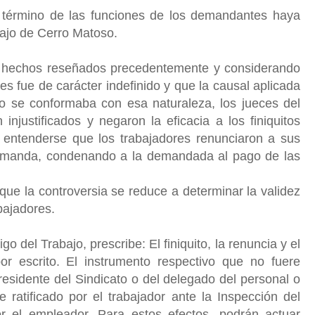
l término de las funciones de los demandantes haya
abajo de Cerro Matoso.
 hechos reseñados precedentemente y considerando
tes fue de carácter indefinido y que la causal aplicada
no se conformaba con esa naturaleza, los jueces del
injustificados y negaron la eficacia a los finiquitos
 entenderse que los trabajadores renunciaron a sus
demanda, condenando a la demandada al pago de las
ue la controversia se reduce a determinar la validez
abajadores.
go del Trabajo, prescribe: El finiquito, la renuncia y el
r escrito. El instrumento respectivo que no fuere
Presidente del Sindicato o del delegado del personal o
e ratificado por el trabajador ante la Inspección del
r el empleador. Para estos efectos, podrán actuar