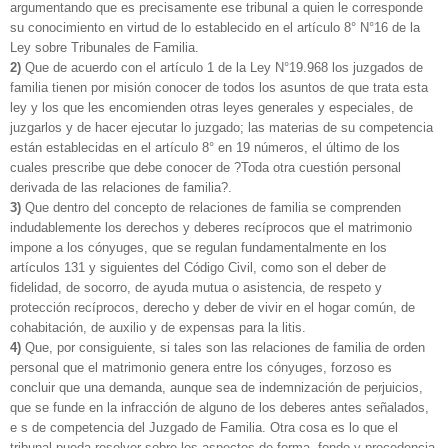
argumentando que es precisamente ese tribunal a quien le corresponde
su conocimiento en virtud de lo establecido en el artículo 8° N°16 de la
Ley sobre Tribunales de Familia.
2)
Que de acuerdo con el artículo 1 de la Ley N°19.968 los juzgados de
familia tienen por misión conocer de todos los asuntos de que trata esta
ley y los que les encomienden otras leyes generales y especiales, de
juzgarlos y de hacer ejecutar lo juzgado; las materias de su competencia
están establecidas en el artículo 8° en 19 números, el último de los
cuales prescribe que debe conocer de ?Toda otra cuestión personal
derivada de las relaciones de familia?.
3)
Que dentro del concepto de relaciones de familia se comprenden
indudablemente los derechos y deberes recíprocos que el matrimonio
impone a los cónyuges, que se regulan fundamentalmente en los
artículos 131 y siguientes del Código Civil, como son el deber de
fidelidad, de socorro, de ayuda mutua o asistencia, de respeto y
protección recíprocos, derecho y deber de vivir en el hogar común, de
cohabitación, de auxilio y de expensas para la litis.
4)
Que, por consiguiente, si tales son las relaciones de familia de orden
personal que el matrimonio genera entre los cónyuges, forzoso es
concluir que una demanda, aunque sea de indemnización de perjuicios,
que se funde en la infracción de alguno de los deberes antes señalados,
e s de competencia del Juzgado de Familia. Otra cosa es lo que el
tribunal pueda resolver sobre los aspectos de forma, fondo y procedencia