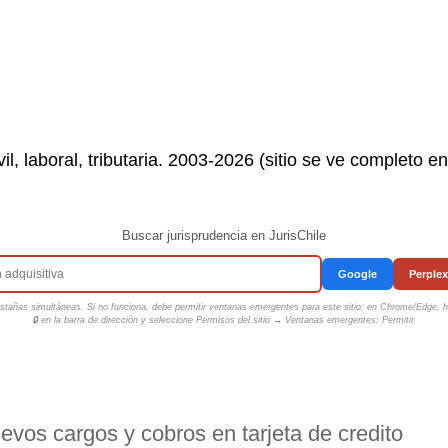
il, laboral, tributaria. 2003-2026 (sitio se ve completo e
Buscar jurisprudencia en JurisChile
Google
Perplex
tañas simultáneas. Si no funciona, debe permitir ventanas emergentes para este sitio: en Chrome/Edge, ha
🔒 en la barra de dirección y seleccione
Permisos del sitio → Ventanas emergentes: Permitir
.
evos cargos y cobros en tarjeta de credito