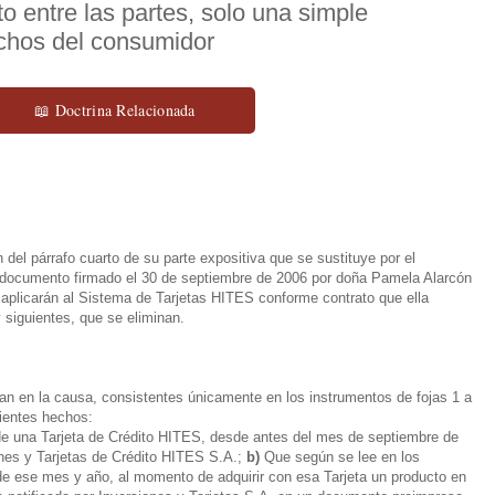
o entre las partes, solo una simple
echos del consumidor
📖 Doctrina Relacionada
del párrafo cuarto de su parte expositiva que se sustituye por el
del documento firmado el 30 de septiembre de 2006 por doña Pamela Alarcón
 aplicarán al Sistema de Tarjetas HITES conforme contrato que ella
y siguientes, que se eliminan.
n en la causa, consistentes únicamente en los instrumentos de fojas 1 a
uientes hechos:
de una Tarjeta de Crédito HITES, desde antes del mes de septiembre de
nes y Tarjetas de Crédito HITES S.A.;
b)
Que según se lee en los
 de ese mes y año, al momento de adquirir con esa Tarjeta un producto en