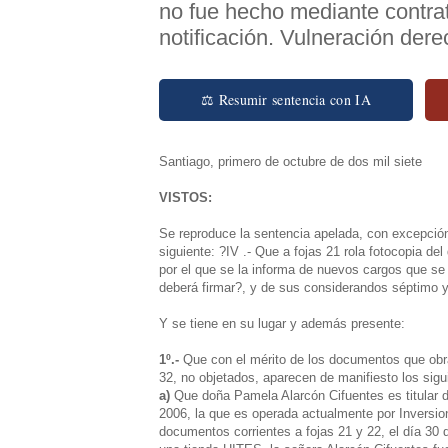
no fue hecho mediante contrat
notificación. Vulneración der
⚖ Resumir sentencia con IA
Santiago, primero de octubre de dos mil siete
VISTOS:
Se reproduce la sentencia apelada, con excepción 
siguiente: ?IV .- Que a fojas 21 rola fotocopia 
por el que se la informa de nuevos cargos que se
deberá firmar?, y de sus considerandos séptimo 
Y se tiene en su lugar y además presente:
1º.-
Que con el mérito de los documentos que obra
32, no objetados, aparecen de manifiesto los sig
a)
Que doña Pamela Alarcón Cifuentes es titular 
2006, la que es operada actualmente por Inversio
documentos corrientes a fojas 21 y 22, el día 30