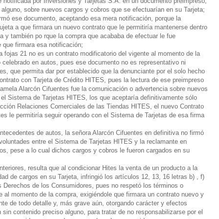
e notificada por Inversiones y Tarjetas S.A. en un documento preimpreso,
e alguno, sobre nuevos cargos y cobros que se efectuarían en su Tarjeta;
rmó ese documento, aceptando esa mera notificación, porque la
jeta a que firmara un nuevo contrato que le permitiría mantenerse dentro
ta y también po rque la compra que acababa de efectuar le fue
que firmara esa notificación;
ojas 21 no es un contrato modificatorio del vigente al momento de la
celebrado en autos, pues ese documento no es representativo ni
es, que permita dar por establecido que la denunciante por el solo hecho
ontrato con Tarjeta de Crédito HITES, pues la lectura de ese preimpreso
Pamela Alarcón Cifuentes fue la comunicación o advertencia sobre nuevos
 el Sistema de Tarjetas HITES, los que aceptaría definitivamente sólo
Sección Relaciones Comerciales de las Tiendas HITES, el nuevo Contrato
es le permitiría seguir operando con el Sistema de Tarjetas de esa firma
ecedentes de autos, la señora Alarcón Cifuentes en definitiva no firmó
 voluntades entre el Sistema de Tarjetas HITES y la reclamante en
os, pese a lo cual dichos cargos y cobros le fueron cargados en su
eriores, resulta que al condicionar Hites la venta de un producto a la
de cargos en su Tarjeta, infringió los artículos 12, 13, 16 letras b) , f)
os Derechos de los Consumidores, pues no respetó los términos o
te al momento de la compra, exigiéndole que firmara un contrato nuevo y
ente de todo detalle y, más grave aún, otorgando carácter y efectos
sin contenido preciso alguno, para tratar de no responsabilizarse por el