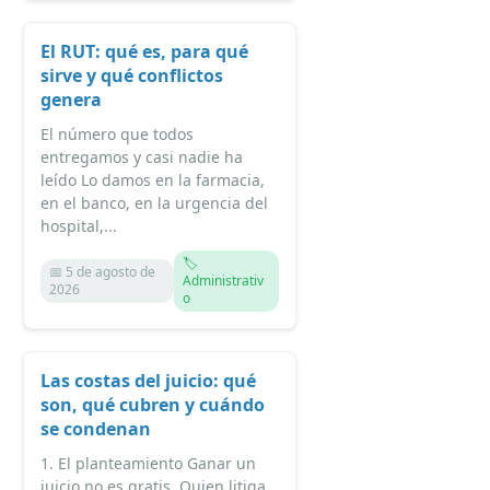
El RUT: qué es, para qué
sirve y qué conflictos
genera
El número que todos
entregamos y casi nadie ha
leído Lo damos en la farmacia,
en el banco, en la urgencia del
hospital,...
🏷️
📅 5 de agosto de
Administrativ
2026
o
Las costas del juicio: qué
son, qué cubren y cuándo
se condenan
1. El planteamiento Ganar un
juicio no es gratis. Quien litiga