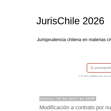
JurisChile 2026
Jurisprudencia chilena en materias civ
ⓘ El botón
Ambos
abre dos pes
martes, 29 de abril de 2008
Modificación a contrato por nu