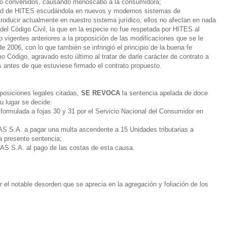
 no convenidos, causando menoscabo a la consumidora;
titud de HITES escudándola en nuevos y modernos sistemas de
troducir actualmente en nuestro sistema jurídico, ellos no afectan en nada
5 del Código Civil, la que en la especie no fue respetada por HITES al
o vigentes anteriores a la proposición de las modificaciones que se le
e 2006, con lo que también se infringió el principio de la buena fe
o Código, agravado esto último al tratar de darle carácter de contrato a
s antes de que estuviese firmado el contrato propuesto.
sposiciones legales citadas,
SE REVOCA
la sentencia apelada de doce
su lugar se decide:
ormulada a fojas 30 y 31 por el Servicio Nacional del Consumidor en
A. a pagar una multa ascendente a 15 Unidades tributarias a
a presente sentencia;
S.A. al pago de las costas de esta causa.
r el notable desorden que se aprecia en la agregación y foliación de los