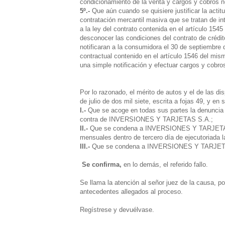
condicionamiento de la venta y cargos y cobros
5º.-
Que aún cuando se quisiere justificar la ac
contratación mercantil masiva que se tratan de in
a la ley del contrato contenida en el artículo 154
desconocer las condiciones del contrato de crédit
notificaran a la consumidora el 30 de septiembre d
contractual contenido en el artículo 1546 del mism
una simple notificación y efectuar cargos y cobro
Por lo razonado, el mérito de autos y el de las di
de julio de dos mil siete, escrita a fojas 49, y en 
I.-
Que se acoge en todas sus partes la denuncia f
contra de INVERSIONES Y TARJETAS S.A.;
II.-
Que se condena a INVERSIONES Y TARJETAS S.
mensuales dentro de tercero día de ejecutoriada l
III.-
Que se condena a INVERSIONES Y TARJETAS 
Se confirma,
en lo demás, el referido fallo.
Se llama la atención al señor juez de la causa, po
antecedentes allegados al proceso.
Regístrese y devuélvase.