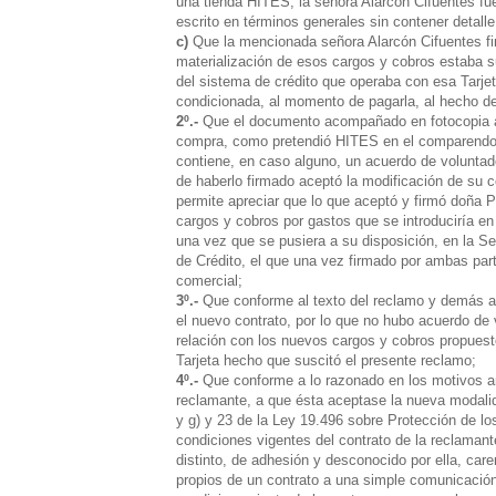
una tienda HITES, la señora Alarcón Cifuentes fu
escrito en términos generales sin contener detall
c)
Que la mencionada señora Alarcón Cifuentes fi
materialización de esos cargos y cobros estaba su
del sistema de crédito que operaba con esa Tarje
condicionada, al momento de pagarla, al hecho de 
2º.-
Que el documento acompañado en fotocopia a f
compra, como pretendió HITES en el comparendo 
contiene, en caso alguno, un acuerdo de voluntad
de haberlo firmado aceptó la modificación de su c
permite apreciar que lo que aceptó y firmó doña 
cargos y cobros por gastos que se introduciría en
una vez que se pusiera a su disposición, en la 
de Crédito, el que una vez firmado por ambas part
comercial;
3º.-
Que conforme al texto del reclamo y demás ant
el nuevo contrato, por lo que no hubo acuerdo de
relación con los nuevos cargos y cobros propuest
Tarjeta hecho que suscitó el presente reclamo;
4º.-
Que conforme a lo razonado en los motivos ant
reclamante, a que ésta aceptase la nueva modalidad 
y g) y 23 de la Ley 19.496 sobre Protección de l
condiciones vigentes del contrato de la reclaman
distinto, de adhesión y desconocido por ella, car
propios de un contrato a una simple comunicación 