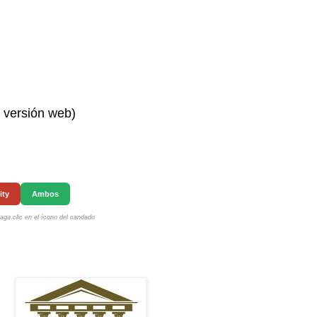
n versión web)
ity
Ambos
ga clic en el ícono del candado