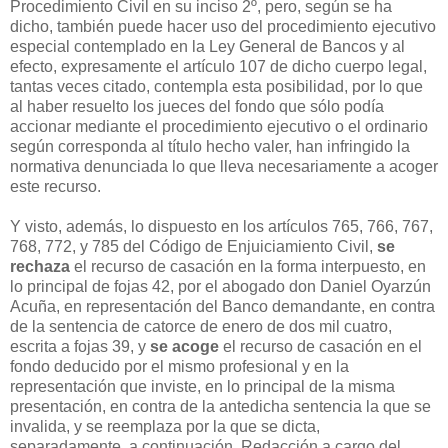
Procedimiento Civil en su inciso 2º, pero, según se ha
dicho, también puede hacer uso del procedimiento ejecutivo
especial contemplado en la Ley General de Bancos y al
efecto, expresamente el artículo 107 de dicho cuerpo legal,
tantas veces citado, contempla esta posibilidad, por lo que
al haber resuelto los jueces del fondo que sólo podía
accionar mediante el procedimiento ejecutivo o el ordinario
según corresponda al título hecho valer, han infringido la
normativa denunciada lo que lleva necesariamente a acoger
este recurso.
Y visto, además, lo dispuesto en los artículos 765, 766, 767,
768, 772, y 785 del Código de Enjuiciamiento Civil,
se
rechaza
el recurso de casación en la forma interpuesto, en
lo principal de fojas 42, por el abogado don Daniel Oyarzún
Acuña, en representación del Banco demandante, en contra
de la sentencia de catorce de enero de dos mil cuatro,
escrita a fojas 39, y
se acoge
el recurso de casación en el
fondo deducido por el mismo profesional y en la
representación que inviste, en lo principal de la misma
presentación, en contra de la antedicha sentencia la que se
invalida, y se reemplaza por la que se dicta,
separadamente, a continuación. Redacción a cargo del