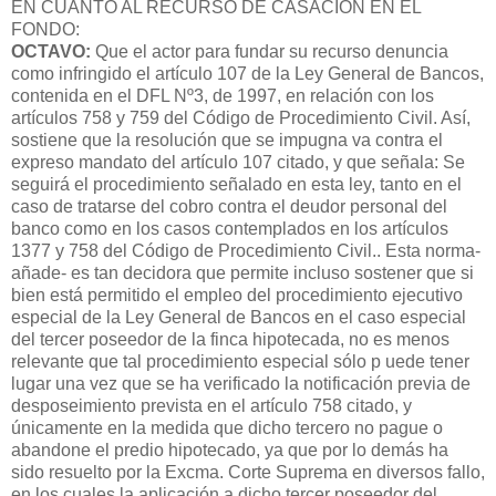
EN CUANTO AL RECURSO DE CASACION EN EL
FONDO:
OCTAVO:
Que el actor para fundar su recurso denuncia
como infringido el artículo 107 de la Ley General de Bancos,
contenida en el DFL Nº3, de 1997, en relación con los
artículos 758 y 759 del Código de Procedimiento Civil. Así,
sostiene que la resolución que se impugna va contra el
expreso mandato del artículo 107 citado, y que señala: Se
seguirá el procedimiento señalado en esta ley, tanto en el
caso de tratarse del cobro contra el deudor personal del
banco como en los casos contemplados en los artículos
1377 y 758 del Código de Procedimiento Civil.. Esta norma-
añade- es tan decidora que permite incluso sostener que si
bien está permitido el empleo del procedimiento ejecutivo
especial de la Ley General de Bancos en el caso especial
del tercer poseedor de la finca hipotecada, no es menos
relevante que tal procedimiento especial sólo p uede tener
lugar una vez que se ha verificado la notificación previa de
desposeimiento prevista en el artículo 758 citado, y
únicamente en la medida que dicho tercero no pague o
abandone el predio hipotecado, ya que por lo demás ha
sido resuelto por la Excma. Corte Suprema en diversos fallo,
en los cuales la aplicación a dicho tercer poseedor del