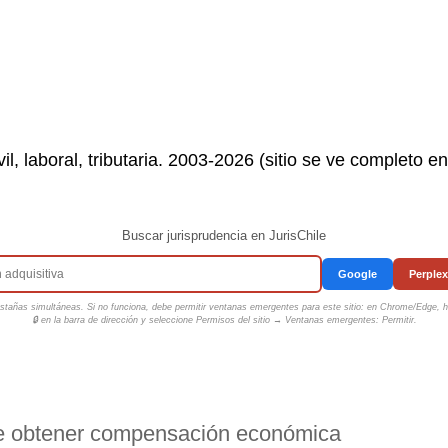
il, laboral, tributaria. 2003-2026 (sitio se ve completo e
Buscar jurisprudencia en JurisChile
Google
Perplex
tañas simultáneas. Si no funciona, debe permitir ventanas emergentes para este sitio: en Chrome/Edge, ha
🔒 en la barra de dirección y seleccione
Permisos del sitio → Ventanas emergentes: Permitir
.
e obtener compensación económica