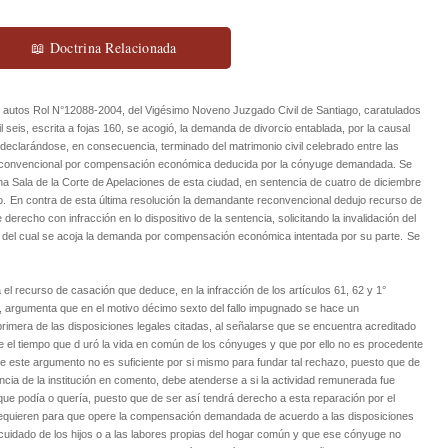
📖 Doctrina Relacionada
 autos Rol N°12088-2004, del Vigésimo Noveno Juzgado Civil de Santiago, caratulados
 seis, escrita a fojas 160, se acogió, la demanda de divorcio entablada, por la causal
7, declarándose, en consecuencia, terminado del matrimonio civil celebrado entre las
reconvencional por compensación económica deducida por la cónyuge demandada.
Se
 Sala de la Corte de Apelaciones de esta ciudad, en sentencia de cuatro de diciembre
o.
En contra de esta última resolución la demandante reconvencional dedujo recurso de
erecho con infracción en lo dispositivo de la sentencia, solicitando la invalidación del
io del cual se acoja la demanda por compensación económica intentada por su parte.
Se
 el recurso de casación que deduce, en la infracción de los artículos 61, 62 y 1°
il, argumenta que en el motivo décimo sexto del fallo impugnado se hace un
rimera de las disposiciones legales citadas, al señalarse que se encuentra acreditado
 el tiempo que d uró la vida en común de los cónyuges y que por ello no es procedente
ste argumento no es suficiente por si mismo para fundar tal rechazo, puesto que de
encia de la institución en comento, debe atenderse a si la actividad remunerada fue
ue podía o quería, puesto que de ser así tendrá derecho a esta reparación por el
 requieren para que opere la compensación demandada de acuerdo a las disposiciones
cuidado de los hijos o a las labores propias del hogar común y que ese cónyuge no