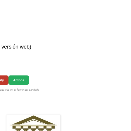
n versión web)
ity
Ambos
ga clic en el ícono del candado