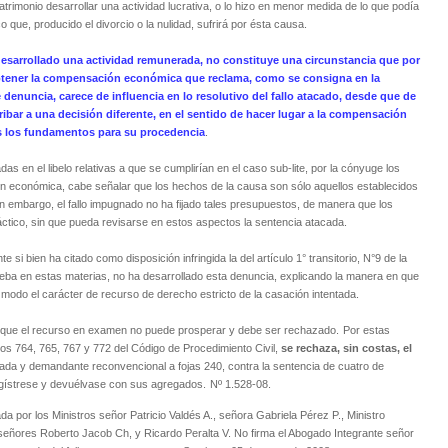
atrimonio desarrollar una actividad lucrativa, o lo hizo en menor medida de lo que podía
ue, producido el divorcio o la nulidad, sufrirá por ésta causa.
 desarrollado una actividad remunerada, no constituye una circunstancia que por
 obtener la compensación económica que reclama, como se consigna en la
e denuncia, carece de influencia en lo resolutivo del fallo atacado, desde que de
ribar a una decisión diferente, en el sentido de hacer lugar a la compensación
s los fundamentos para su procedencia
.
s en el libelo relativas a que se cumplirían en el caso sub-lite, por la cónyuge los
n económica, cabe señalar que los hechos de la causa son sólo aquellos establecidos
in embargo, el fallo impugnado no ha fijado tales presupuestos, de manera que los
áctico, sin que pueda revisarse en estos aspectos la sentencia atacada.
 si bien ha citado como disposición infringida la del artículo 1° transitorio, N°9 de la
prueba en estas materias, no ha desarrollado esta denuncia, explicando la manera en que
modo el carácter de recurso de derecho estricto de la casación intentada.
r que el recurso en examen no puede prosperar y debe ser rechazado.
Por estas
los 764, 765, 767 y 772 del Código de Procedimiento Civil,
se rechaza, sin costas,
el
da y demandante reconvencional a fojas 240, contra la sentencia de cuatro de
ístrese y devuélvase con sus agregados.
Nº 1.528-08.
a por los Ministros señor Patricio Valdés A., señora Gabriela Pérez P., Ministro
 señores Roberto Jacob Ch, y Ricardo Peralta V. No firma el Abogado Integrante señor