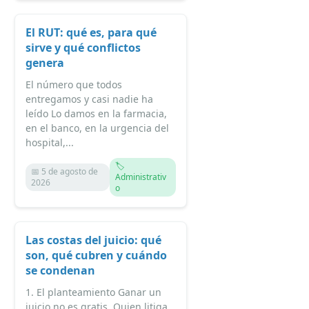
El RUT: qué es, para qué
sirve y qué conflictos
genera
El número que todos
entregamos y casi nadie ha
leído Lo damos en la farmacia,
en el banco, en la urgencia del
hospital,...
🏷️
📅 5 de agosto de
Administrativ
2026
o
Las costas del juicio: qué
son, qué cubren y cuándo
se condenan
1. El planteamiento Ganar un
juicio no es gratis. Quien litiga