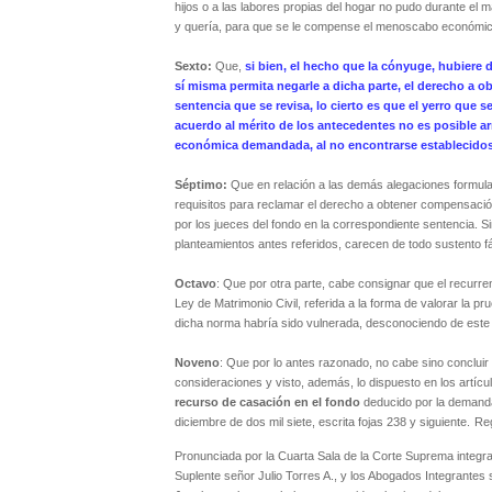
hijos o a las labores propias del hogar no pudo durante el m
y quería, para que se le compense el menoscabo económico q
Sexto:
Que,
si bien, el hecho que la cónyuge, hubiere
sí misma permita negarle a dicha parte, el derecho a
sentencia que se revisa, lo cierto es que el yerro que s
acuerdo al mérito de los antecedentes no es posible ar
económica demandada, al no encontrarse establecido
Séptimo:
Que en relación a las demás alegaciones formulada
requisitos para reclamar el derecho a obtener compensació
por los jueces del fondo en la correspondiente sentencia. S
planteamientos antes referidos, carecen de todo sustento f
Octavo
: Que por otra parte, cabe consignar que el recurrente
Ley de Matrimonio Civil, referida a la forma de valorar la 
dicha norma habría sido vulnerada, desconociendo de este 
Noveno
: Que por lo antes razonado, no cabe sino conclui
consideraciones y visto, además, lo dispuesto en los artícu
recurso de casación en el fondo
deducido por la demanda
diciembre de dos mil siete, escrita fojas 238 y siguiente.
Reg
Pronunciada por la Cuarta Sala de la Corte Suprema integrad
Suplente señor Julio Torres A., y los Abogados Integrantes