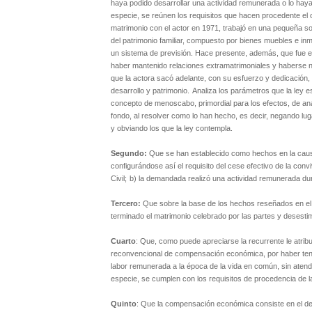
haya podido desarrollar una actividad remunerada o lo haya
especie, se reúnen los requisitos que hacen procedente el
matrimonio con el actor en 1971, trabajó en una pequeña soc
del patrimonio familiar, compuesto por bienes muebles e in
un sistema de previsión. Hace presente, además, que fue el
haber mantenido relaciones extramatrimoniales y haberse ne
que la actora sacó adelante, con su esfuerzo y dedicación,
desarrollo y patrimonio.
Analiza los parámetros que la ley 
concepto de menoscabo, primordial para los efectos, de anal
fondo, al resolver como lo han hecho, es decir, negando lu
y obviando los que la ley contempla.
Segundo:
Que se han establecido como hechos en la causa
configurándose así el requisito del cese efectivo de la conv
Civil;
b) la demandada realizó una actividad remunerada dur
Tercero:
Que sobre la base de los hechos reseñados en el 
terminado el matrimonio celebrado por las partes y desest
Cuarto
: Que, como puede apreciarse la recurrente le atrib
reconvencional de compensación económica, por haber teni
labor remunerada a la época de la vida en común, sin atend
especie, se cumplen con los requisitos de procedencia de la
Q
uinto
: Que la compensación económica consiste en el de