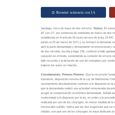
⚖ Resumir sentencia con IA
Santiago, cinco de mayo de dos mil ocho.
Vistos:
En estos
AF con GT, por sentencia de veintisiete de marzo de dos mil
establecida en el artículo 55 inciso tercero de la ley 19.94
partes el 25 de marzo de 1971 y se rechazó la demanda 
alzó la parte demandada y demandante reconvencional y una
de dos mil siete, escrita a fojas 238, confirmó el fallo apelad
casación en el fondo, sosteniendo la comisión de errores de d
fallo recurrido y la dictación de uno de reemplazo por med
trajeron los autos en relación.
Considerando:
Primero Primero
: Que la recurrente funda
transitorio, disposición novena de la Ley de Matrimonio Civ
razonamiento absolutamente contrario a lo dispuesto en la p
que la demandada realizó una actividad remunerada durante
acoger la compensación económica demandada. Señala que e
conformidad a lo dispuesto por la ley, en orden a la proced
realizada por uno de los cónyuges, en menor medida de lo q
menoscabo sufrido.
Indica que las dos exigencias que se
citadas, son que uno de los cónyuges se haya dedicado al 