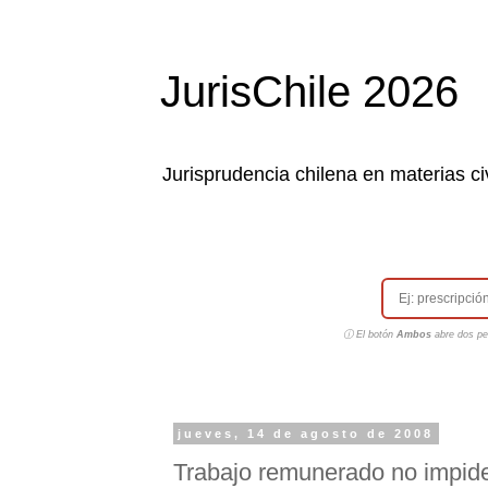
JurisChile 2026
Jurisprudencia chilena en materias civ
ⓘ El botón
Ambos
abre dos pes
jueves, 14 de agosto de 2008
Trabajo remunerado no impid