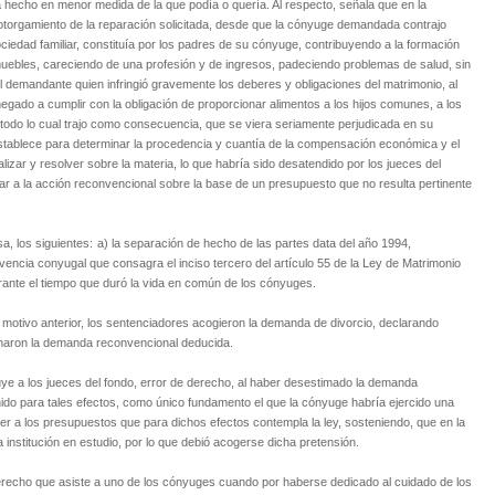
 hecho en menor medida de la que podía o quería. Al respecto, señala que en la
 otorgamiento de la reparación solicitada, desde que la cónyuge demandada contrajo
iedad familiar, constituía por los padres de su cónyuge, contribuyendo a la formación
muebles, careciendo de una profesión y de ingresos, padeciendo problemas de salud, sin
 demandante quien infringió gravemente los deberes y obligaciones del matrimonio, al
gado a cumplir con la obligación de proporcionar alimentos a los hijos comunes, a los
 todo lo cual trajo como consecuencia, que se viera seriamente perjudicada en su
establece para determinar la procedencia y cuantía de la compensación económica y el
izar y resolver sobre la materia, lo que habría sido desatendido por los jueces del
gar a la acción reconvencional sobre la base de un presupuesto que no resulta pertinente
, los siguientes:
a) la separación de hecho de las partes data del año 1994,
ivencia conyugal que consagra el inciso tercero del artículo 55 de la Ley de Matrimonio
ante el tiempo que duró la vida en común de los cónyuges.
motivo anterior, los sentenciadores acogieron la demanda de divorcio, declarando
imaron la demanda reconvencional deducida.
uye a los jueces del fondo, error de derecho, al haber desestimado la demanda
do para tales efectos, como único fundamento el que la cónyuge habría ejercido una
er a los presupuestos que para dichos efectos contempla la ley, sosteniendo, que en la
 institución en estudio, por lo que debió acogerse dicha pretensión.
recho que asiste a uno de los cónyuges cuando por haberse dedicado al cuidado de los