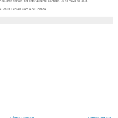
y acuerdo del fallo, por estar ausente. Santiago, 05 de mayo de 2008.
a Beatriz Pedrals García de Cortaza