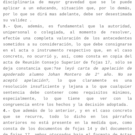
disciplinaria de mayor gravedad que se le puede
aplicar a un educando, situación que, por lo demás,
por lo que se dirá mas adelante, debe ser desestimada
su validez .
3.-
Que, además, es fundamental que la autoridad,
unipersonal o colegiada, al momento de resolver,
efectúe una completa valoración de los antecedentes
sometidos a su consideración, lo que debe consignarse
en el acta o instrumento respectivo que, en el caso
concreto, no ocurrió y, así, como consta en copia del
acta de Reunión Consejo Superior de fojas 17, sólo se
deja constancia que:
?se leyó carta de apelación de
apoderado alumno Johan Montero de 2° año. No se
aceptó apelación?,
lo que claramente es una
resolución insuficiente y lejana a lo que cualquier
sentencia debe contener como requisitos mínimos,
especialmente, lo que tiene que ver con la
congruencia entre los hechos y la decisión adoptada.
4.-
Que además de lo anterior, y en el caso concreto
que se recurre, todo lo dicho en los párrafos
anteriores no está presente en la medida que, como
consta de los documentos de fojas 14 y del documento
de fojas 17, ambos otorgados bajo el formato de Actas