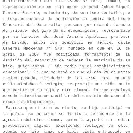
domiciliada en calle Isla Evans N° 1821, Temuco, en
representación de su hijo menor de edad Johan Miguel
Montero Garrido, estudiante, de su mismo domicilio, e
interpone recurso de protección en contra del Liceo
Comercial del Desarrollo, persona jurídica de derecho
de privado, del giro de su denominación, representado
por su Director don José Caamaño Apablaza, profesor
de Estado, ambos con domicilio en Temuco, calle
General Mackenna N° 548, fundado en que el 10 de
abril de 2007 fue notificada formalmente de la
decisión del recurrido de caducar la matrícula de su
hijo, quien cursa 2° año medio en el establecimiento
educacional, la que se basó en que el día 29 de marzo
recién pasado, alrededor de las 17:00 hrs, en una
calle aledaña al colegio, se produjo una riña en la
que participó su hijo y otro alumno, la que concluyó
cuando intervino un auxiliar del servicio de aseo del
mismo establecimiento.
Expresa que si bien es cierto, su hijo participó en
la pelea, su proceder se limitó a defenderse de la
agresión del otro alumno, quien lo agredió sin mediar
provocación alguna, existiendo testigos de ello;
además su hijo jamás se había visto enfrascado en