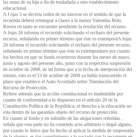
las notas de su hija a fin de trasladarla a otro establecimiento
educacional.
A f ojas 5 se decreta orden de no innovar en el sentido de que la
recurrida deberá reintegrar a clases a la menor Valentina Brito
Rivera en tanto se encuentre pendiente la resolución del recurso.
A fojas 26 informa el recurrido solicitando el rechazo del presente
recurso, señalando en primer término que éste es extemporáA fojas
26 informa el recurrido solicitando el rechazo del presente recurso,
señalando en primer término que éste es extemporáneo por cuanto
los hechos en que se funda ocurrieron durante los meses de mayo,
junio y agosto del presente año, junto con la respectiva suspensión
de octubre de 2008, de tal forma que a la fecha de interposición del
mismo, esto es el 13 de octubre de 2008 ya había transcurrido el
plazo que establece el Auto Acordado sobre Tramitación del
Recurso de Protección.
Refiere además que la acción constitucional es inadmisible por
cuanto de conformidad a lo dispuesto en el artículo 20 de la
Constitución Política de la República, el derecho a la educación no
esta dentro de las garantías objeto del recurso de protección.
En cuanto al fondo y en subsidio de las alegaciones referidas ,
señala que esta parte no ha cometido acto arbitrario o ilegal alguno,
por cuanto lo único que ha hecho al aplicar la medida de suspensión
de la alumna, es dar cumplimiento a lo pactado con la recurrente en