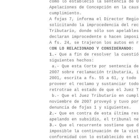
como lo estableció la sentencia de 0
Apelaciones de Concepción en la caus
cumplimiento.
A fojas 7, informa el Director Regio
solicitando la improcedencia del rec
Tributario, donde sólo son apelables
declaran improcedente o hacen imposi
A fs. 24, se trajeron los autos en
C
ON LO RELACIONADO Y CONSIDERANDO:
1.-
Que a fin de resolver la cuestió
siguientes hechos:
a.- Que esta Corte por sentencia de
2007 sobre reclamación tributaria, i
2001, escrita a fs. 55 a 61, y todo 
proveer el reclamo y sustanciar todo
retrotrae al estado de que el Juez T
b.- Que el Juez Tributario en cumpl
noviembre de 2007 proveyó y tuvo por
denuncia de fojas 1 y siguientes.
2.-
Que en contra de esta última res
apelando en subsidio, el tribunal ne
3.-
Que el recurrente sostiene que d
imposible la continuación de la vist
conformidad con lo establecido en el