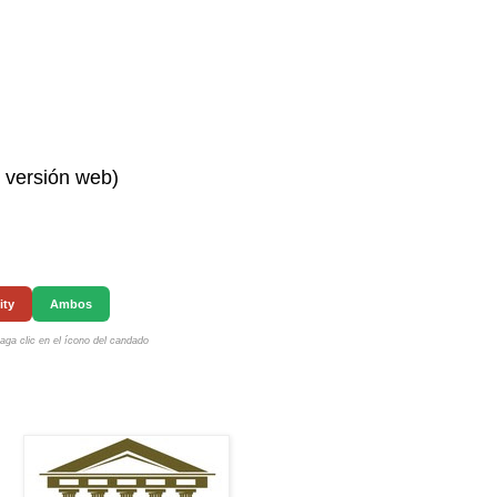
n versión web)
ity
Ambos
ga clic en el ícono del candado