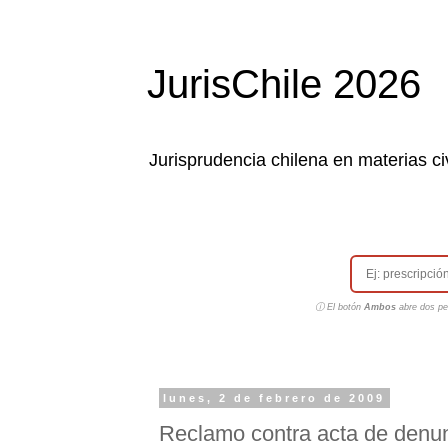
JurisChile 2026
Jurisprudencia chilena en materias civ
ⓘ El botón
Ambos
abre dos pes
lunes, 2 de febrero de 2009
Reclamo contra acta de denunc