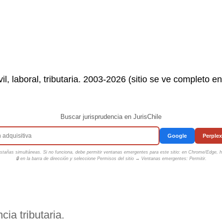
il, laboral, tributaria. 2003-2026 (sitio se ve completo e
Buscar jurisprudencia en JurisChile
Google
Perplex
tañas simultáneas. Si no funciona, debe permitir ventanas emergentes para este sitio: en Chrome/Edge, ha
🔒 en la barra de dirección y seleccione
Permisos del sitio → Ventanas emergentes: Permitir
.
ia tributaria.