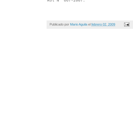
Rol N° 667-2007.
Publicado por
Mario Aguila
el
febrero 02, 2009