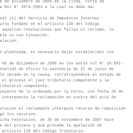
6 de diciembre de 2006 de la Iltma. Corte de
a Rol N° 2074-2003 a la cual se debe dar
nal (S) del Servicio de Impuestos Internos
urso fundado en el artículo 139 del Código
 aquellas resoluciones que fallan el reclamo, lo
ble su con tinuación.
 relación.
n planteada, es necesario dejar establecidos los
 06 de diciembre de 2006 en los autos rol N° 10.691-
nvalidó de oficio la sentencia de 22 de junio de
lo obrado en la causa, retrotrayéndose al estado de
 el proceso el juez tributario competente y la
ributario competente.
imiento de lo ordenado por la Corte, con fecha 20 de
 interpuesta la reclamación en contra del acta de
olución el reclamante interpuso recurso de reposición
gó los recursos.
icha resolución, de 30 de noviembre de 2007 hace
a del proceso y que procede la apelación de
 artículo 139 del Código Tributario.