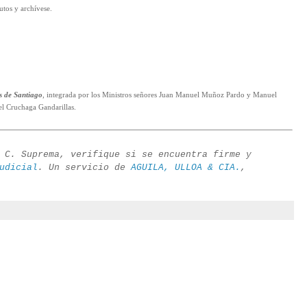
autos y archívese.
s de Santiago
, integrada por los Ministros señores Juan Manuel Muñoz Pardo y Manuel
l Cruchaga Gandarillas.
 C. Suprema, verifique si se encuentra firme y
udicial
. Un servicio de
AGUILA, ULLOA & CIA.
,