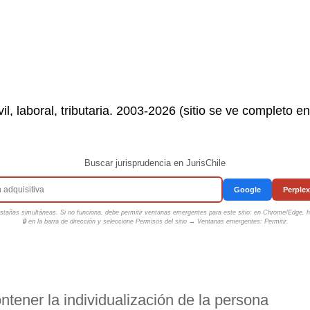
il, laboral, tributaria. 2003-2026 (sitio se ve completo e
Buscar jurisprudencia en JurisChile
Google
Perplex
tañas simultáneas. Si no funciona, debe permitir ventanas emergentes para este sitio: en Chrome/Edge, ha
🔒 en la barra de dirección y seleccione
Permisos del sitio → Ventanas emergentes: Permitir
.
tener la individualización de la persona