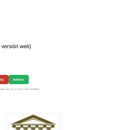
n versión web)
ity
Ambos
ga clic en el ícono del candado