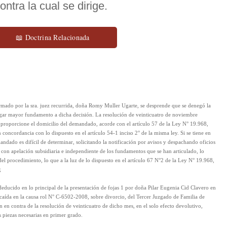
ntra la cual se dirige.
📖 Doctrina Relacionada
rmado por la sra. juez recurrida, doña Romy Muller Ugarte, se desprende que se denegó la
rgar mayor fundamento a dicha decisión. La resolución de veinticuatro de noviembre
 proporcione el domicilio del demandado, acorde con el artículo 57 de la Ley N° 19.968,
concordancia con lo dispuesto en el artículo 54-1 inciso 2° de la misma ley. Si se tiene en
ndado es difícil de determinar, solicitando la notificación por avisos y despachando oficios
ión con apelación subsidiaria e independiente de los fundamentos que se han articulado, lo
del procedimiento, lo que a la luz de lo dispuesto en el artículo 67 N°2 de la Ley N° 19.968,
;
educido en lo principal de la presentación de fojas 1 por doña Pilar Eugenia Cid Clavero en
caída en la causa rol N° C-6502-2008, sobre divorcio, del Tercer Juzgado de Familia de
n en contra de la resolución de veinticuatro de dicho mes, en el solo efecto devolutivo,
as piezas necesarias en primer grado.