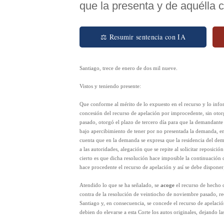
que la presenta y de aquélla co
⚖ Resumir sentencia con IA
Santiago, trece de enero de dos mil nueve.
Vistos y teniendo presente:
Que conforme al mérito de lo expuesto en el recurso y lo info
concesión del recurso de apelación por improcedente, sin oto
pasado, otorgó el plazo de tercero día para que la demandante
bajo apercibimiento de tener por no presentada la demanda, en 
cuenta que en la demanda se expresa que la residencia del dema
a las autoridades, alegación que se repite al solicitar reposic
cierto es que dicha resolución hace imposible la continuación 
hace procedente el recurso de apelación y así se debe disponer
Atendido lo que se ha señalado, se
acoge
el recurso de hecho d
contra de la resolución de veintiocho de noviembre pasado, re
Santiago y, en consecuencia, se concede el recurso de apelació
debien do elevarse a esta Corte los autos originales, dejando l