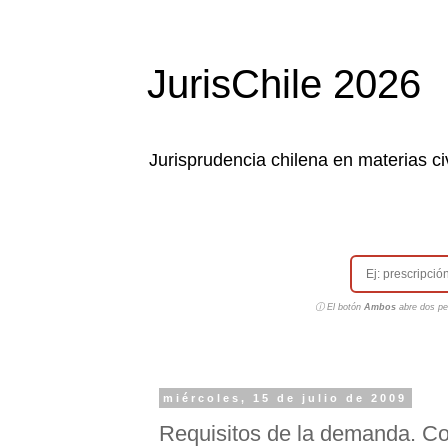
JurisChile 2026
Jurisprudencia chilena en materias civ
ⓘ El botón
Ambos
abre dos pes
miércoles, 15 de julio de 2009
Requisitos de la demanda. Con