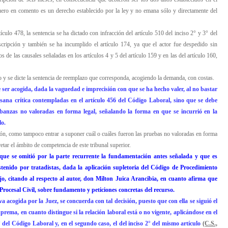
fuero en comento es un derecho establecido por la ley y no emana sólo y directamente del
rtículo 478, la sentencia se ha dictado con infracción del artículo 510 del inciso 2° y 3° del
cripción y también se ha incumplido el artículo 174, ya que el actor fue despedido sin
s de las causales señaladas en los artículos 4 y 5 del artículo 159 y en las del artículo 160,
llo y se dicte la sentencia de reemplazo que corresponda, acogiendo la demanda, con costas.
 ser acogida, dada la vaguedad e imprecisión con que se ha hecho valer, al no bastar
 sana crítica contempladas en el artículo 456 del Código Laboral, sino que se debe
obanzas no valoradas en forma legal, señalando la forma en que se incurrió en la
lo.
ción, como tampoco entrar a suponer cuál o cuáles fueron las pruebas no valoradas en forma
retar el ámbito de competencia de este tribunal superior.
a que se omitió por la parte recurrente la fundamentación antes señalada y que es
stenido por tratadistas, dada la aplicación supletoria del Código de Procedimiento
ajo, citando al respecto al autor, don Milton Juica Arancibia, en cuanto afirma que
 Procesal Civil, sobre fundamento y peticiones concretas del recurso.
va acogida por la Juez, se concuerda con tal decisión, puesto que con ella se siguió el
rema, en cuanto distingue si la relación laboral está o no vigente, aplicándose en el
° del Código Laboral y, en el segundo caso, el del inciso 2° del mismo artículo
(C.S.,