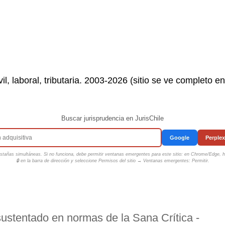
il, laboral, tributaria. 2003-2026 (sitio se ve completo e
Buscar jurisprudencia en JurisChile
Google
Perplex
tañas simultáneas. Si no funciona, debe permitir ventanas emergentes para este sitio: en Chrome/Edge, ha
🔒 en la barra de dirección y seleccione
Permisos del sitio → Ventanas emergentes: Permitir
.
ustentado en normas de la Sana Crítica -