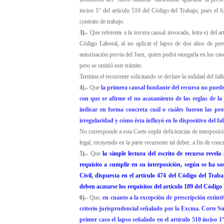
inciso 1° del artículo 510 del Código del Trabajo, pues el 
contrato de trabajo.
3).-
Que referente a la tercera causal invocada, letra e) del a
Código Laboral, al no aplicar el lapso de dos años de pres
autorización previa del Juez, quien podrá otorgarla en los caso
pero se omitió este trámite.
Termina el recurrente solicitando se declare la nulidad del fa
4).-
Que
la primera causal fundante del recurso no puede
con que se afirme el no acatamiento de las reglas de la
indicar en forma concreta cuál o cuáles fueron las pr
irregularidad y cómo ésta influyó en lo dispositivo del fal
No corresponde a esta Corte suplir deficiencias de interposi
legal, recayendo en la parte recurrente tal deber, a fin de conc
5).-
Que
la simple lectura del escrito de recurso revel
requisito a cumplir en su interposición, según se ha so
Civil, dispuesta en el artículo 474 del Código del Trab
deben acatarse los requisitos del artículo 189 del Código
6).-
Que,
en cuanto a la excepción de prescripción extinti
criterio jurisprudencial señalado por la Excma. Corte Sup
primer caso el lapso señalado en el artículo 510 inciso 1