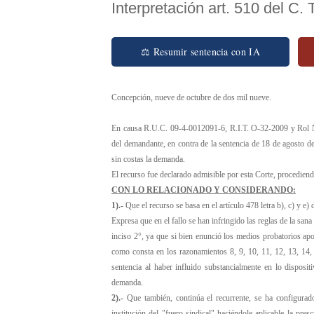
Interpretación art. 510 del C. T
⚖ Resumir sentencia con IA
Concepción, nueve de octubre de dos mil nueve.
En causa R.U.C. 09-4-0012091-6, R.I.T. O-32-2009 y Rol N°
del demandante, en contra de la sentencia de 18 de agosto de
sin costas la demanda.
El recurso fue declarado admisible por esta Corte, procediendo
CON LO RELACIONADO Y CONSIDERANDO:
1).-
Que el recurso se basa en el artículo 478 letra b), c) y e
Expresa que en el fallo se han infringido las reglas de la sana
inciso 2°, ya que si bien enunció los medios probatorios apo
como consta en los razonamientos 8, 9, 10, 11, 12, 13, 14, 
sentencia al haber influido substancialmente en lo disposi
demanda.
2).-
Que también, continúa el recurrente, se ha configurado 
institución del
"
fuero sindical
"
haciéndole aplicable la pres