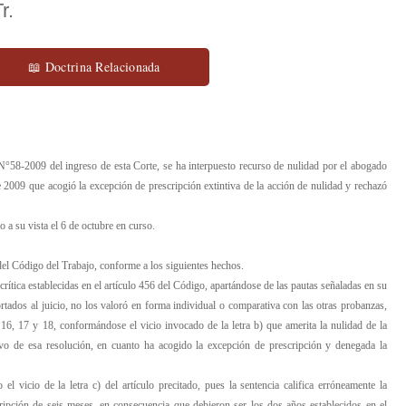
r.
📖 Doctrina Relacionada
58-2009 del ingreso de esta Corte, se ha interpuesto recurso de nulidad por el abogado
 2009 que acogió la excepción de prescripción extintiva de la acción de nulidad y rechazó
 a su vista el 6 de octubre en curso.
) del Código del Trabajo, conforme a los siguientes hechos.
 crítica establecidas en el artículo 456 del Código, apartándose de las pautas señaladas en su
rtados al juicio, no los valoró en forma individual o comparativa con las otras probanzas,
16, 17 y 18, conformándose el vicio invocado de la letra b) que amerita la nulidad de la
tivo de esa resolución, en cuanto ha acogido la excepción de prescripción y denegada la
el vicio de la letra c) del artículo precitado, pues la sentencia califica erróneamente la
cripción de seis meses, en consecuencia que debieron ser los dos años establecidos en el