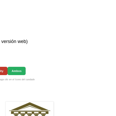
n versión web)
ity
Ambos
ga clic en el ícono del candado