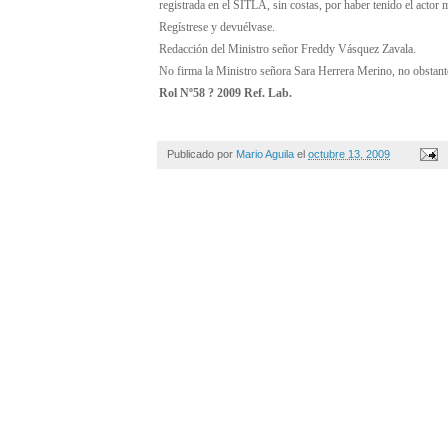
registrada en el SITLA, sin costas, por haber tenido el actor m
Regístrese y devuélvase.
Redacción del Ministro señor Freddy Vásquez Zavala.
No firma la Ministro señora Sara Herrera Merino, no obstante 
Rol Nº58 ? 2009 Ref. Lab.
Publicado por
Mario Aguila
el
octubre 13, 2009