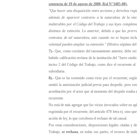
sentencia de 19 de agosto de 2008, Rol N°3485-08).
"Que hacer una disquisición entre acciones y derechos regid
además de aparecer contrario a la naturaleza de la vinc
inalterables por el Código del Trabajo y sus leyes complem
distintos de extinción. Lo anterior, debido a que las prer
contratos de tal naturaleza, aún cuando no se hayan incl
voluntad pueden ampliar su extensión."
(Motivo séptimo del f
7).-
Que, como corolario del razonamiento anterior, debe recha
habido calificación errónea de la institución del "fuero sindi
inciso 2 del Código del Trabajo, como dice el recurrente al
subsidiaria.
8).-
Que se ha sostenido como vicio por el recurrente, según 
omitió la autorización judicial previa para despedir, pero es
acreditación por el actor que al momento del despido estaba 
recurrente.
No está de más agregar que los vicios invocados sobre no apl
esgrimida por el recurrente, del artículo 478 letra e), sino qu
acción de ley, lo que corrobora el rechazo de tal causal.
Pos estas consideraciones, disposiciones legales citadas y 
Trabajo,
se rechaza
, en todas sus partes, el recurso de nu