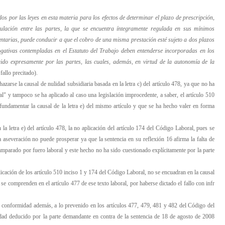
os por las leyes en esta materia para los efectos de determinar el plazo de prescripción,
ulación entre las partes, la que se encuentra íntegramente regulada en sus mínimos
entarias, puede conducir a que el cobro de una misma prestación esté sujeto a dos plazos
rogativas contempladas en el Estatuto del Trabajo deben entenderse incorporadas en los
uido expresamente por las partes, las cuales, además, en virtud de la autonomía de la
allo precitado).
zarse la causal de nulidad subsidiaria basada en la letra c) del artículo 478, ya que no ha
cal" y tampoco se ha aplicado al caso una legislación improcedente, a saber, el artículo 510
 fundamentar la causal de la letra e) del mismo artículo y que se ha hecho valer en forma
la letra e) del artículo 478, la no aplicación del artículo 174 del Código Laboral, pues se
ta aseveración no puede prosperar ya que la sentencia en su reflexión 16 afirma la falta de
amparado por fuero laboral y este hecho no ha sido cuestionado explícitamente por la parte
icación de los artículo 510 inciso 1 y 174 del Código Laboral, no se encuadran en la causal
e se comprenden en el artículo 477 de ese texto laboral, por haberse dictado el fallo con infr
de conformidad además, a lo prevenido en los artículos 477, 479, 481 y 482 del Código del
lidad deducido por la parte demandante en contra de la sentencia de 18 de agosto de 2008