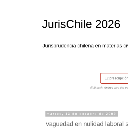
JurisChile 2026
Jurisprudencia chilena en materias civ
ⓘ El botón
Ambos
abre dos pes
martes, 13 de octubre de 2009
Vaguedad en nulidad laboral s