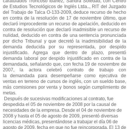
caratulados Troncoso Ibáñez,
Sandra Soledad, con Centro
de Estudios Tecnológicos de Inglés
Ltda.., RIT del Juzgado
del Trabajo de Talca O-133-2009, deduce
recurso de hecho
en contra de la resolución de 17 de noviembre
último, que
declaró improcedente un recurso de apelación, deducido
en
contra de resolución que declaró inadmisible un recurso de
nulidad,
deducido en contra de una sentencia pronunciada
por dicho Tribunal y
que decretó la inadmisibilidad de la
demanda deducida por su
representada, por despido
injustificado.
Agrega que dentro de plazo, presentó
demanda laboral por despido
injustificado en contra de la
demandada, señalando que, con fecha 19
de noviembre de
2007, la actora celebró contrato de trabajo con
la
demandada para desempeñarse como ejecutiva de
ventas en terreno
de cursos de inglés, con un sueldo base,
más comisiones por venta y
bonos según cumplimiento de
metas.
Después de sucesivas modificaciones al contrato, fue
despedida el 05
de noviembre de 2008 por la causal de
necesidades de la empresa.
Desde el 04 de noviembre de
2008 y hasta el 05 de agosto de 2009,
presentó diversas
licencias médicas, presentándose a trabajar el día
06 de
agosto de 2009, fecha en que no fue reincorporada.
El 13 de