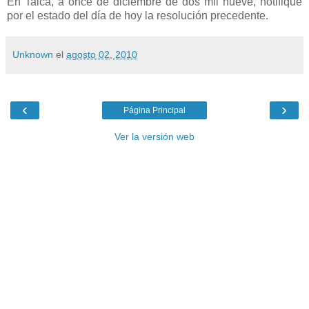
En Talca, a once de diciembre de dos mil nueve, notifiqué
por el
estado del día de hoy la resolución precedente.
Unknown
el
agosto 02, 2010
‹
›
Página Principal
Ver la versión web