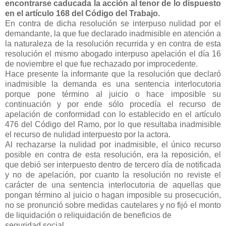
encontrarse caducada la acción
al tenor de lo dispuesto
en el artículo 168 del Código del Trabajo.
En contra de dicha resolución se interpuso nulidad por el
demandante,
la que fue declarado inadmisible en atención a
la naturaleza de la
resolución recurrida y en contra de esta
resolución el mismo abogado
interpuso apelación el día 16
de noviembre el que fue rechazado por
improcedente.
Hace presente la informante que la resolución que declaró
inadmisible
la demanda es una sentencia interlocutoria
porque pone término al
juicio o hace imposible su
continuación y por ende sólo procedía el
recurso de
apelación de conformidad con lo establecido en el artículo
476 del Código del Ramo, por lo que resultaba inadmisible
el recurso
de nulidad interpuesto por la actora.
Al rechazarse la nulidad por inadmisible, el único recurso
posible en
contra de esta resolución, era la reposición, el
que debió ser
interpuesto dentro de tercero día de notificada
y no de apelación, por
cuanto la resolución no reviste el
carácter de una sentencia
interlocutoria de aquellas que
pongan término al juicio o hagan
imposible su prosecución,
no se pronunció sobre medidas cautelares y
no fijó el monto
de liquidación o reliquidación de beneficios de
seguridad social.