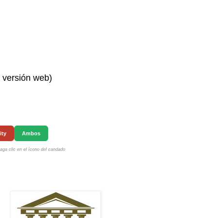
n versión web)
ity
Ambos
ga clic en el ícono del candado