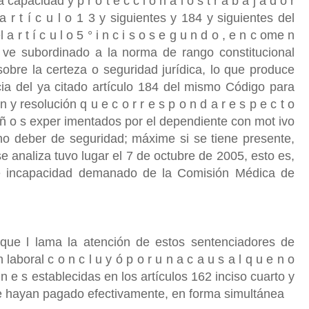
apacidad y p r o t e c c i ó n a l o s t r a b a j a d o r
 a r t í c u l o 1 3 y siguientes y 184 y siguientes del
 r t í c u l o 5 ° i n c i s o s e g u n d o , e n c ome n
e ve subordinado a la norma de rango constitucional
sobre la certeza o seguridad jurídica, lo que produce
ia del ya citado artículo 184 del mismo Código para
 y resolución q u e c o r r e s p o n d a r e s p e c t o
 d a ñ o s exper imentados por el dependiente con mot ivo
ho deber de seguridad; máxime si se tiene presente,
e analiza tuvo lugar el 7 de octubre de 2005, esto es,
 de incapacidad demanado de la Comisión Médica de
 que l lama la atención de estos sentenciadores de
laboral c o n c l u y ó p o r u n a c a u s a l q u e n o
 o n e s establecidas en los artículos 162 inciso cuarto y
se hayan pagado efectivamente, en forma simultánea