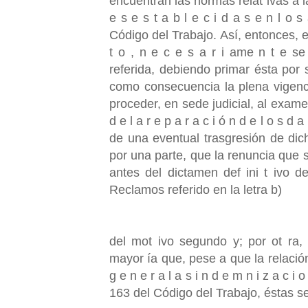
encuentran las normas relat ivas a la c
e s e s t a b l e c i d a s e n l o s
Código del Trabajo. Así, entonces, el a
t o , n e c e s a r i ame n t e s
referida, debiendo primar ésta por 
como consecuencia la plena vigenc
proceder, en sede judicial, al examen
d e l a r e p a r a c i ó n d e l o s
de una eventual trasgresión de dic
por una parte, que la renuncia que s
antes del dictamen def ini t ivo
Reclamos referido en la letra b)
del mot ivo segundo y; por ot ra,
mayor ía que, pese a que la relación 
g e n e r a l a s i n d e m n i z a c i
163 del Código del Trabajo, éstas 