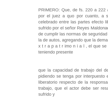
PRIMERO: Que, de fs. 220 a 222 ap
por el juez a quo por cuanto, a su
celebrado entre las partes efecto l
sufrido por el señor Reyes Maldonad
de cumplir las normas de seguridad 
la de autos, agregando que la demanda
x t r a p a t r imo n i a l , el que
teniendo presente
que la capacidad de trabajo del d
pidiendo se tenga por interpuesto e
liberatorio respecto de la respons
trabajo, que el actor debe ser res
sufrido y