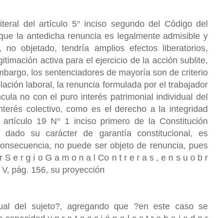
teral del artículo 5° inciso segundo del Código del
, que la antedicha renuncia es legalmente admisible y
, no objetado, tendría amplios efectos liberatorios,
itimación activa para el ejercicio de la acción sublite,
bargo, los sentenciadores de mayoría son de criterio
ación laboral, la renuncia formulada por el trabajador
cula no con el puro interés patrimonial individual del
interés colectivo, como es el derecho a la integridad
l artículo 19 N° 1 inciso primero de la Constitución
, dado su carácter de garantía constitucional, es
 consecuencia, no puede ser objeto de renuncia, pues
r S e r g i o G a m o n a l Co n t r e r a s , e n s u o b r
 V, pág. 156, su proyección
dual del sujeto?, agregando que ?en este caso se