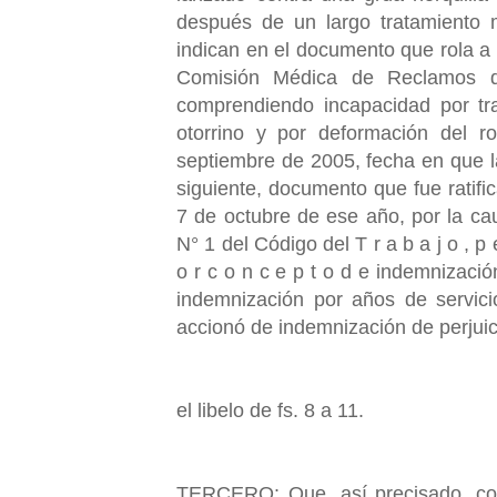
después de un largo tratamiento m
indican en el documento que rola a
Comisión Médica de Reclamos d
comprendiendo incapacidad por tra
otorrino y por deformación del ro
septiembre de 2005, fecha en que las
siguiente, documento que fue ratifi
7 de octubre de ese año, por la ca
N° 1 del Código del T r a b a j o , p e 
o r c o n c e p t o d e indemnización
indemnización por años de servici
accionó de indemnización de perjuic
el libelo de fs. 8 a 11.
TERCERO: Que, así precisado, corr