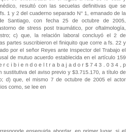
édico, resultó con las secuelas definitivas que se
 fs. 1 y 2 del cuaderno separado N° 1, emanado de la
e Santiago, con fecha 25 de octubre de 2005,
storno de stress post traumático, por oftalmología,
stro; c) que, la relación laboral concluyó el 2 de
 partes suscribieron el finiquito que corre a fs. 22 y
cado por el señor Reyes ante Inspector del Trabajo el
usal de mutuo acuerdo establecida en el artículo 159
r c i b i e n d o e l t r a b a j a d o r $ 7 4 3 . 0 3 4 , p
 sustitutiva del aviso previo y $3.715.170, a título de
o; d) que, el mismo 7 de octubre de 2005 el actor
ios como, se lee en
esponde enseguida abordar, en primer lugar, si el