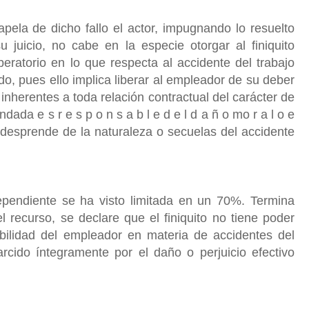
ela de dicho fallo el actor, impugnando lo resuelto
 juicio, no cabe en la especie otorgar al finiquito
iberatorio en lo que respecta al accidente del trabajo
o, pues ello implica liberar al empleador de su deber
inherentes a toda relación contractual del carácter de
da e s r e s p o n s a b l e d e l d a ñ o mo r a l o e
 se desprende de la naturaleza o secuelas del accidente
ependiente se ha visto limitada en un 70%. Termina
l recurso, se declare que el finiquito no tiene poder
abilidad del empleador en materia de accidentes del
arcido íntegramente por el daño o perjuicio efectivo