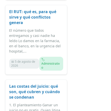
El RUT: qué es, para qué
sirve y qué conflictos
genera
El número que todos
entregamos y casi nadie ha
leído Lo damos en la farmacia,
en el banco, en la urgencia del
hospital,...
🏷️
📅 5 de agosto de
Administrativ
2026
o
Las costas del juicio: qué
son, qué cubren y cuándo
se condenan
1. El planteamiento Ganar un
juicio no es gratis. Quien litiga