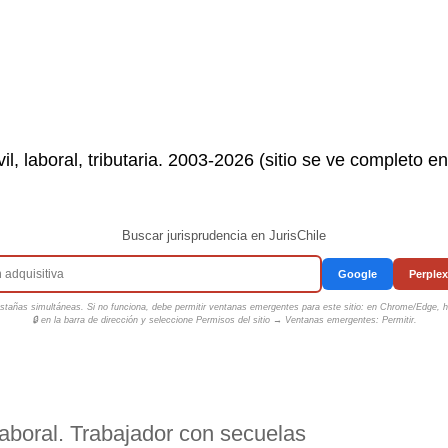
il, laboral, tributaria. 2003-2026 (sitio se ve completo e
Buscar jurisprudencia en JurisChile
Google
Perplex
tañas simultáneas. Si no funciona, debe permitir ventanas emergentes para este sitio: en Chrome/Edge, ha
🔒 en la barra de dirección y seleccione
Permisos del sitio → Ventanas emergentes: Permitir
.
aboral. Trabajador con secuelas