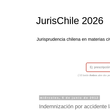
JurisChile 2026
Jurisprudencia chilena en materias civ
ⓘ El botón
Ambos
abre dos pes
miércoles, 6 de junio de 2012
Indemnización por accidente l