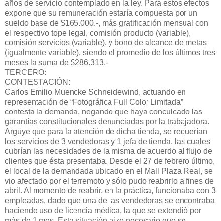
años de servicio contemplado en la ley. Para estos efectos
expone que su remuneración estaría compuesta por un
sueldo base de $165.000.-, más gratificación mensual con
el respectivo tope legal, comisión producto (variable),
comisión servicios (variable), y bono de alcance de metas
(igualmente variable), siendo el promedio de los últimos tres
meses la suma de $286.313.-
TERCERO:
CONTESTACIÓN:
Carlos Emilio Muencke Schneidewind, actuando en
representación de “Fotográfica Full Color Limitada”,
contesta la demanda, negando que haya conculcado las
garantías constitucionales denunciadas por la trabajadora.
Arguye que para la atención de dicha tienda, se requerían
los servicios de 3 vendedoras y 1 jefa de tienda, las cuales
cubrían las necesidades de la misma de acuerdo al flujo de
clientes que ésta presentaba. Desde el 27 de febrero último,
el local de la demandada ubicado en el Mall Plaza Real, se
vio afectado por el terremoto y sólo pudo reabrirlo a fines de
abril. Al momento de reabrir, en la práctica, funcionaba con 3
empleadas, dado que una de las vendedoras se encontraba
haciendo uso de licencia médica, la que se extendió por
más de 1 mes. Esta situación hizo necesario que se