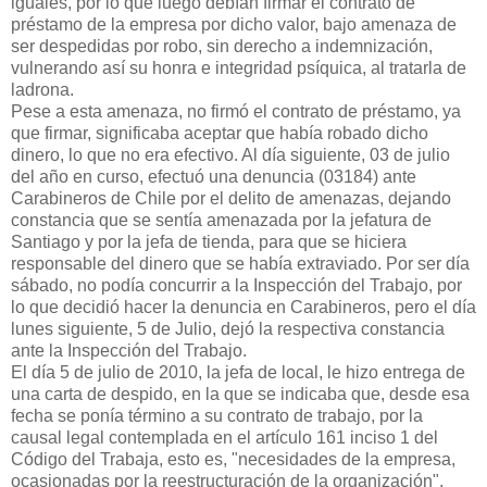
iguales, por lo que luego debían firmar el contrato de
préstamo de la empresa por dicho valor, bajo amenaza de
ser despedidas por robo, sin derecho a indemnización,
vulnerando así su honra e integridad psíquica, al tratarla de
ladrona.
Pese a esta amenaza, no firmó el contrato de préstamo, ya
que firmar, significaba aceptar que había robado dicho
dinero, lo que no era efectivo. Al día siguiente, 03 de julio
del año en curso, efectuó una denuncia (03184) ante
Carabineros de Chile por el delito de amenazas, dejando
constancia que se sentía amenazada por la jefatura de
Santiago y por la jefa de tienda, para que se hiciera
responsable del dinero que se había extraviado. Por ser día
sábado, no podía concurrir a la Inspección del Trabajo, por
lo que decidió hacer la denuncia en Carabineros, pero el día
lunes siguiente, 5 de Julio, dejó la respectiva constancia
ante la Inspección del Trabajo.
El día 5 de julio de 2010, la jefa de local, le hizo entrega de
una carta de despido, en la que se indicaba que, desde esa
fecha se ponía término a su contrato de trabajo, por la
causal legal contemplada en el artículo 161 inciso 1 del
Código del Trabaja, esto es, "necesidades de la empresa,
ocasionadas por la reestructuración de la organización".