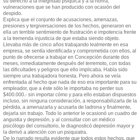
su derecho a la integridad psíquica y a la honra,
vulneraciones que se han producido con ocasión del
despido.
Explica que el conjunto de acusaciones, amenazas,
presiones y tergiversaciones de los hechos, generaron en
ella un terrible sentimiento de frustración e impotencia frente
a la tremenda injusticia de que estaba siendo objeto.
Llevaba más de cinco años trabajando lealmente en esa
empresa, se sentía identificada y comprometida con ellos, al
punto de ofrecerse a trabajar en Concepción durante dos
meses, inmediatamente después del terremoto, con todas
las dificultades y peligros que ello implicaba. Había sido
siempre una trabajadora honesta. Pero ahora se veía
enfrentada al hecho que nada de eso era importante para su
empleador, que a éste sólo le importaba no perder sus
$400.000.- sin importar cómo y para ello estaban dispuestos
incluso, sin ninguna consideración, a responsabilizarla de la
pérdida, a amenazarla y acusarla de ladrona y finalmente,
dejarla sin trabajo. Todo lo anterior le ocasionó un cuadro de
angustia y depresión, y al consultar con un médico
psicólogo del consultorio, le diagnosticó depresión mayor y
la derivó a atención con un psiquiatra.
De lo narrado resulta evidente que todos estos hechos, que