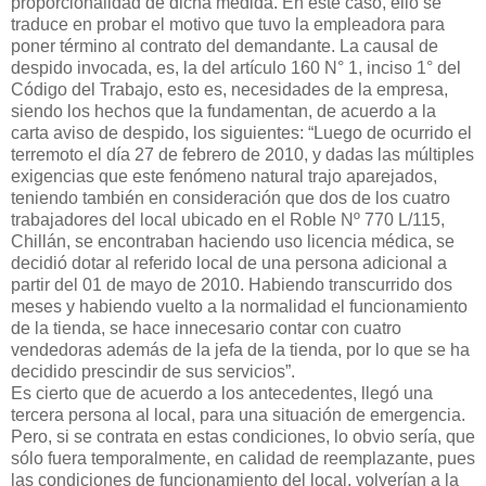
proporcionalidad de dicha medida. En este caso, ello se
traduce en probar el motivo que tuvo la empleadora para
poner término al contrato del demandante. La causal de
despido invocada, es, la del artículo 160 N° 1, inciso 1° del
Código del Trabajo, esto es, necesidades de la empresa,
siendo los hechos que la fundamentan, de acuerdo a la
carta aviso de despido, los siguientes: “Luego de ocurrido el
terremoto el día 27 de febrero de 2010, y dadas las múltiples
exigencias que este fenómeno natural trajo aparejados,
teniendo también en consideración que dos de los cuatro
trabajadores del local ubicado en el Roble Nº 770 L/115,
Chillán, se encontraban haciendo uso licencia médica, se
decidió dotar al referido local de una persona adicional a
partir del 01 de mayo de 2010. Habiendo transcurrido dos
meses y habiendo vuelto a la normalidad el funcionamiento
de la tienda, se hace innecesario contar con cuatro
vendedoras además de la jefa de la tienda, por lo que se ha
decidido prescindir de sus servicios”.
Es cierto que de acuerdo a los antecedentes, llegó una
tercera persona al local, para una situación de emergencia.
Pero, si se contrata en estas condiciones, lo obvio sería, que
sólo fuera temporalmente, en calidad de reemplazante, pues
las condiciones de funcionamiento del local, volverían a la