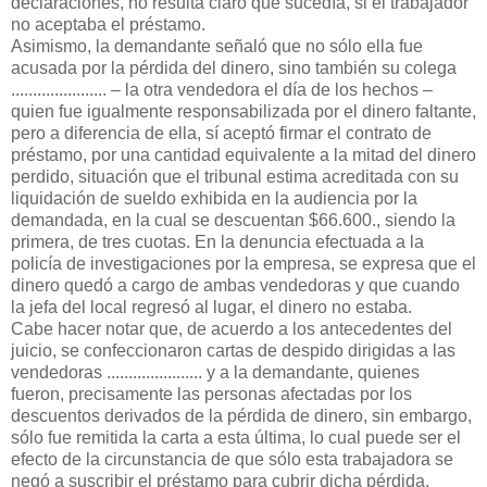
declaraciones, no resulta claro que sucedía, si el trabajador
no aceptaba el préstamo.
Asimismo, la demandante señaló que no sólo ella fue
acusada por la pérdida del dinero, sino también su colega
...................... – la otra vendedora el día de los hechos –
quien fue igualmente responsabilizada por el dinero faltante,
pero a diferencia de ella, sí aceptó firmar el contrato de
préstamo, por una cantidad equivalente a la mitad del dinero
perdido, situación que el tribunal estima acreditada con su
liquidación de sueldo exhibida en la audiencia por la
demandada, en la cual se descuentan $66.600., siendo la
primera, de tres cuotas. En la denuncia efectuada a la
policía de investigaciones por la empresa, se expresa que el
dinero quedó a cargo de ambas vendedoras y que cuando
la jefa del local regresó al lugar, el dinero no estaba.
Cabe hacer notar que, de acuerdo a los antecedentes del
juicio, se confeccionaron cartas de despido dirigidas a las
vendedoras ...................... y a la demandante, quienes
fueron, precisamente las personas afectadas por los
descuentos derivados de la pérdida de dinero, sin embargo,
sólo fue remitida la carta a esta última, lo cual puede ser el
efecto de la circunstancia de que sólo esta trabajadora se
negó a suscribir el préstamo para cubrir dicha pérdida.