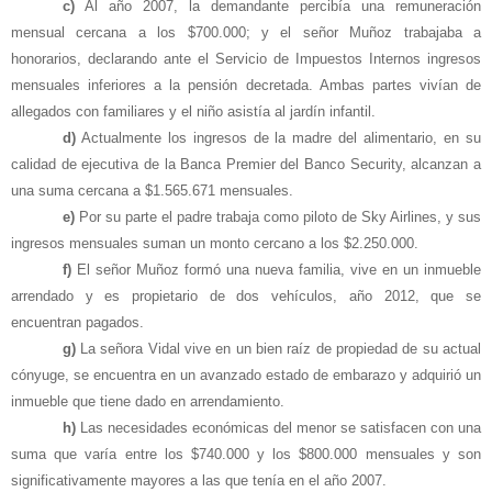
c)
Al año 2007, la demandante percibía una remuneración
mensual cercana a los $700.000; y el señor Muñoz trabajaba a
honorarios, declarando ante el Servicio de Impuestos Internos ingresos
mensuales inferiores a la pensión decretada. Ambas partes vivían de
allegados con familiares y el niño asistía al jardín infantil.
d)
Actualmente los ingresos de la madre del alimentario, en su
calidad de ejecutiva de la Banca Premier del Banco Security, alcanzan a
una suma cercana a $1.565.671 mensuales.
e)
Por su parte el padre trabaja como piloto de Sky Airlines, y sus
ingresos mensuales suman un monto cercano a los $2.250.000.
f)
El señor Muñoz formó una nueva familia, vive en un inmueble
arrendado y es propietario de dos vehículos, año 2012, que se
encuentran pagados.
g)
La señora Vidal vive en un bien raíz de propiedad de su actual
cónyuge, se encuentra en un avanzado estado de embarazo y adquirió un
inmueble que tiene dado en arrendamiento.
h)
Las necesidades económicas del menor se satisfacen con una
suma que varía entre los $740.000 y los $800.000 mensuales y son
significativamente mayores a las que tenía en el año 2007.