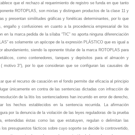
blece que el rechazo al requerimiento de registro se funda en que tanto
onente ROTOPLAS, son mixtas y distinguen productos de la clase 11 y
s y presentan similitudes gráficas y fonéticas determinantes, por lo que
es, engaño y confusiones en cuanto a la procedencia empresarial de los
ón en la marca pedida de la sílaba “TIC” no aporta ninguna diferenciación
“PLAS” es solamente un apócope de la expresión PLÁSTICO que es igual a
yor abundamiento, siendo la oponente titular de la marca ROTOPLAS para
 metálicos, como contenedores, tanques y depósitos para el almacén y
( motivo 3°), por lo que consideran que se configuran las causales de
r que el recurso de casación en el fondo permite dar eficacia al principio
e lugar únicamente en contra de las sentencias dictadas con infracción de
solución de la litis los sentenciadores han incurrido en error de derecho,
rar los hechos establecidos en la sentencia recurrida. La afirmación
ura por la denuncia de la violación de las leyes reguladoras de la prueba
, entendidas éstas como las que estatuyen, regulan o delimitan las
s los presupuestos fácticos sobre cuyo soporte se decide lo controvertido,