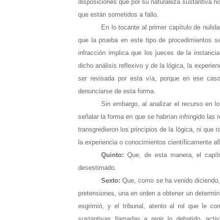
disposiciones que por su naturaleza sustantiva no
que están sometidos a fallo.
En lo tocante al primer capítulo de nulid
que la prueba en este tipo de procedimientos s
infracción implica que los jueces de la instanci
dicho análisis reflexivo y de la lógica, la experie
ser revisada por esta vía, porque en ese caso
denunciarse de esta forma.
Sin embargo, al analizar el recurso en lo
señalar la forma en que se habrían infringido las 
transgredieron los principios de la lógica, ni qu
la experiencia o conocimientos científicamente afi
Quinto:
Que, de esta manera, el capítu
desestimado.
Sexto:
Que, como se ha venido diciendo, 
pretensiones, una en orden a obtener un determin
esgrimió, y el tribunal, atento al rol que le 
sustantivas llamadas a regir lo debatido, acti