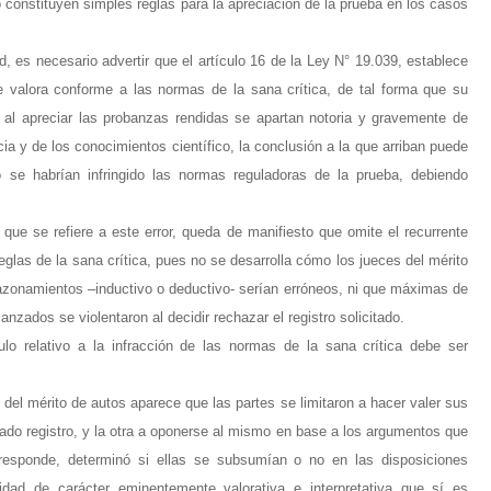
 constituyen simples reglas para la apreciación de la prueba en los casos
ad, es necesario advertir que el artículo 16 de la Ley N° 19.039, establece
e valora conforme a las normas de la sana crítica, de tal forma que su
a al apreciar las probanzas rendidas se apartan notoria y gravemente de
ncia y de los conocimientos científico, la conclusión a la que arriban puede
 se habrían infringido las normas reguladoras de la prueba, debiendo
 que se refiere a este error, queda de manifiesto que omite el recurrente
reglas de la sana crítica, pues no se desarrolla cómo los jueces del mérito
e razonamientos –inductivo o deductivo- serían erróneos, ni que máximas de
anzados se violentaron al decidir rechazar el registro solicitado.
lo relativo a la infracción de las normas de la sana crítica debe ser
del mérito de autos aparece que las partes se limitaron a hacer valer sus
ado registro, y la otra a oponerse al mismo en base a los argumentos que
corresponde, determinó si ellas se subsumían o no en las disposiciones
vidad de carácter eminentemente valorativa e interpretativa que sí es