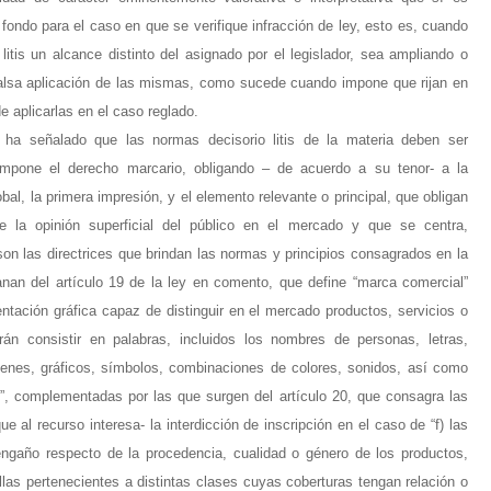
fondo para el caso en que se verifique infracción de ley, esto es, cuando
litis un alcance distinto del asignado por el legislador, sea ampliando o
 falsa aplicación de las mismas, como sucede cuando impone que rijan en
de aplicarlas en el caso reglado.
a señalado que las normas decisorio litis de la materia deben ser
impone el derecho marcario, obligando – de acuerdo a su tenor- a la
al, la primera impresión, y el elemento relevante o principal, que obligan
e la opinión superficial del público en el mercado y que se centra,
son las directrices que brindan las normas y principios consagrados en la
anan del artículo 19 de la ley en comento, que define “marca comercial”
tación gráfica capaz de distinguir en el mercado productos, servicios o
drán consistir en palabras, incluidos los nombres de personas, letras,
enes, gráficos, símbolos, combinaciones de colores, sonidos, así como
”, complementadas por las que surgen del artículo 20, que consagra las
e al recurso interesa- la interdicción de inscripción en el caso de “f) las
engaño respecto de la procedencia, cualidad o género de los productos,
las pertenecientes a distintas clases cuyas coberturas tengan relación o