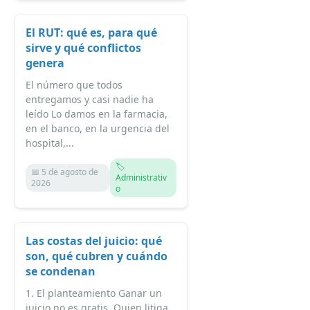
El RUT: qué es, para qué
sirve y qué conflictos
genera
El número que todos
entregamos y casi nadie ha
leído Lo damos en la farmacia,
en el banco, en la urgencia del
hospital,...
🏷️
📅 5 de agosto de
Administrativ
2026
o
Las costas del juicio: qué
son, qué cubren y cuándo
se condenan
1. El planteamiento Ganar un
juicio no es gratis. Quien litiga