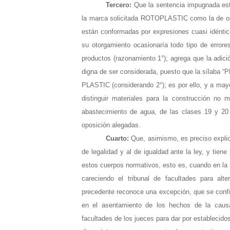
Tercero:
Que la sentencia impugnada esta
la marca solicitada ROTOPLASTIC como la de op
están conformadas por expresiones cuasi idéntica
su otorgamiento ocasionaría todo tipo de error
productos (razonamiento 1°); agrega que la adici
digna de ser considerada, puesto que la sílaba 
PLASTIC (considerando 2°); es por ello, y a ma
distinguir materiales para la construcción no
abastecimiento de agua, de las clases 19 y 20 
oposición alegadas.
Cuarto:
Que, asimismo, es preciso explica
de legalidad y al de igualdad ante la ley, y tien
estos cuerpos normativos, esto es, cuando en la re
careciendo el tribunal de facultades para alte
precedente reconoce una excepción, que se config
en el asentamiento de los hechos de la causa
facultades de los jueces para dar por establecido