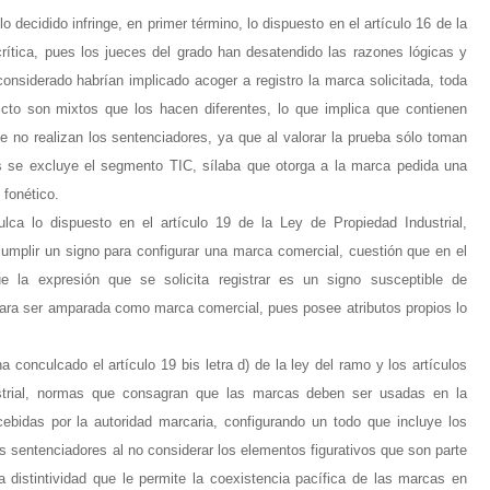
o decidido infringe, en primer término, lo dispuesto en el artículo 16 de la
rítica, pues los jueces del grado han desatendido las razones lógicas y
nsiderado habrían implicado acoger a registro la marca solicitada, toda
cto son mixtos que los hacen diferentes, lo que implica que contienen
 no realizan los sentenciadores, ya que al valorar la prueba sólo toman
 se excluye el segmento TIC, sílaba que otorga a la marca pedida una
 fonético.
lca lo dispuesto en el artículo 19 de la Ley de Propiedad Industrial,
umplir un signo para configurar una marca comercial, cuestión que en el
 la expresión que se solicita registrar es un signo susceptible de
 para ser amparada como marca comercial, pues posee atributos propios lo
 conculcado el artículo 19 bis letra d) de la ley del ramo y los artículos
strial, normas que consagran que las marcas deben ser usadas en la
ebidas por la autoridad marcaria, configurando un todo que incluye los
s sentenciadores al no considerar los elementos figurativos que son parte
a distintividad que le permite la coexistencia pacífica de las marcas en