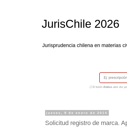
JurisChile 2026
Jurisprudencia chilena en materias civ
ⓘ El botón
Ambos
abre dos pes
jueves, 9 de enero de 2014
Solicitud registro de marca. 