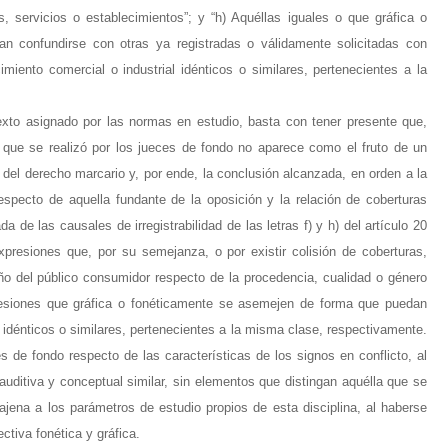
, servicios o establecimientos”; y “h) Aquéllas iguales o que gráfica o
 confundirse con otras ya registradas o válidamente solicitadas con
imiento comercial o industrial idénticos o similares, pertenecientes a la
xto asignado por las normas en estudio, basta con tener presente que,
 que se realizó por los jueces de fondo no aparece como el fruto de un
el derecho marcario y, por ende, la conclusión alcanzada, en orden a la
especto de aquella fundante de la oposición y la relación de coberturas
a de las causales de irregistrabilidad de las letras f) y h) del artículo 20
presiones que, por su semejanza, o por existir colisión de coberturas,
ño del público consumidor respecto de la procedencia, cualidad o género
presiones que gráfica o fonéticamente se asemejen de forma que puedan
 idénticos o similares, pertenecientes a la misma clase, respectivamente.
s de fondo respecto de las características de los signos en conflicto, al
 auditiva y conceptual similar, sin elementos que distingan aquélla que se
jena a los parámetros de estudio propios de esta disciplina, al haberse
ctiva fonética y gráfica.