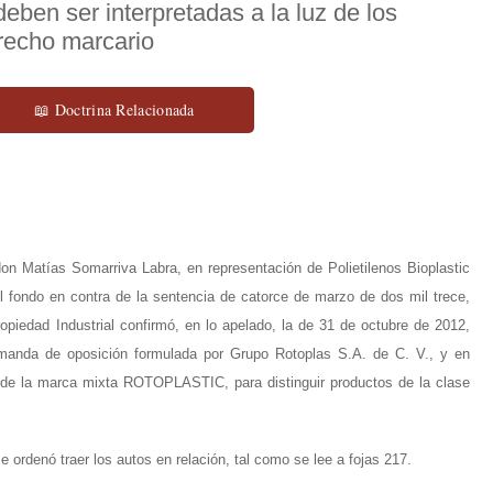
 deben ser interpretadas a la luz de los
recho marcario
📖 Doctrina Relacionada
don Matías Somarriva Labra, en representación de Polietilenos Bioplastic
l fondo en contra de la sentencia de catorce de marzo de dos mil trece
,
ropiedad Industrial confirmó, en lo apelado, la de 31 de octubre de 2012,
emanda de oposición formulada por Grupo Rotoplas S.A. de C. V., y en
o de la marca mixta ROTOPLASTIC, para distinguir productos de la clase
se ordenó traer los autos en relación, tal como se lee a fojas 217.