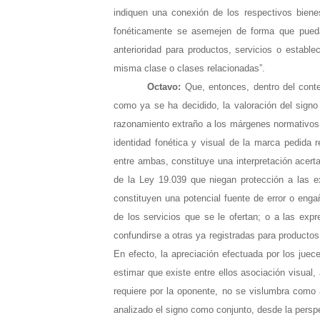
indiquen una conexión de los respectivos bienes
fonéticamente se asemejen de forma que puedan
anterioridad para productos, servicios o establec
misma clase o clases relacionadas”.
Octavo:
Que, entonces, dentro del conte
como ya se ha decidido, la valoración del signo
razonamiento extraño a los márgenes normativos d
identidad fonética y visual de la marca pedida r
entre ambas, constituye una interpretación acertad
de la Ley 19.039 que niegan protección a las ex
constituyen una potencial fuente de error o enga
de los servicios que se le ofertan; o a las ex
confundirse a otras ya registradas para productos
En efecto, la apreciación efectuada por los juece
estimar que existe entre ellos asociación visual,
requiere por la oponente, no se vislumbra como a
analizado el signo como conjunto, desde la perspe