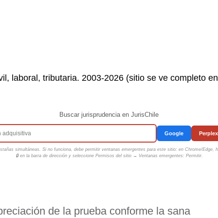
il, laboral, tributaria. 2003-2026 (sitio se ve completo e
Buscar jurisprudencia en JurisChile
Google
Perplex
tañas simultáneas. Si no funciona, debe permitir ventanas emergentes para este sitio: en Chrome/Edge, ha
🔒 en la barra de dirección y seleccione
Permisos del sitio → Ventanas emergentes: Permitir
.
Apreciación de la prueba conforme la sana