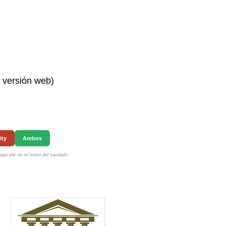
n versión web)
ity
Ambos
ga clic en el ícono del candado