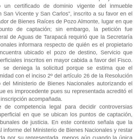
ó un certificado de dominio vigente del inmueble
San Vicente y San Carlos”, inscrito a su favor en el
ador de Bienes
Raíces de Pozo Almonte, lugar en que
unto de captación; sin embargo, la petición fue
ral de Aguas de Tarapacá requirió que la Secretaría
onales informara respecto de quién es el propietario
encuentra ubicado el pozo de destino, Servicio que
rficiales inscritos en mayor cabida a favor del Fisco.
 se deniega la solicitud porque se estima que el
midad con el inciso 2º del artículo 26 de la Resolución
 del Ministerio de Bienes Nacionales autorizando el
que es improcedente pues su representada acreditó el
la inscripción acompañada.
 de competencia legal para decidir controversias
uperficial en que se ubican los puntos de captación,
ibunales de justicia. En este contexto señala que la
l informe del Ministerio de Bienes Nacionales y restar
tada por su representada, menos aún cuando la única