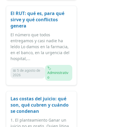
El RUT: qué es, para qué
sirve y qué conflictos
genera
El número que todos
entregamos y casi nadie ha
leído Lo damos en la farmacia,
en el banco, en la urgencia del
hospital,...
🏷️
📅 5 de agosto de
Administrativ
2026
o
Las costas del juicio: qué
son, qué cubren y cuándo
se condenan
1. El planteamiento Ganar un
juicio no es gratis. Quien litiga