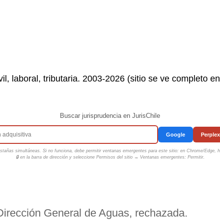
il, laboral, tributaria. 2003-2026 (sitio se ve completo e
Buscar jurisprudencia en JurisChile
Google
Perplex
tañas simultáneas. Si no funciona, debe permitir ventanas emergentes para este sitio: en Chrome/Edge, ha
🔒 en la barra de dirección y seleccione
Permisos del sitio → Ventanas emergentes: Permitir
.
Dirección General de Aguas, rechazada.