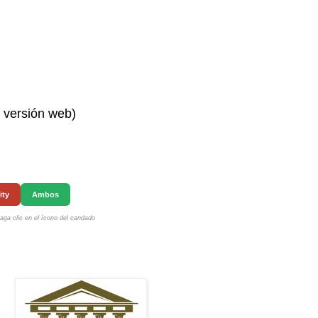
n versión web)
ity
Ambos
ga clic en el ícono del candado