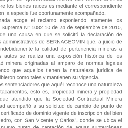
bre los bienes raíces es mediante el correspondiente
e en la especie fue oportunamente acompañado.
ada acoge el reclamo exponiendo latamente los
e Suprema N° 1082-10 de 24 de septiembre de 2010,
de una causa en que se solicitó la declaración de
os administrativos de SERNAGEOMIN que, a juicio de
ndebidamente la calidad de pertenencia mineras a
os autos se realiza una exposición histórica de los
dad minera originadas al amparo de normas legales
endo que aquellos tienen la naturaleza jurídica de
ibieron como tales y mantienen su vigencia.
en los sentenciadores que aquél reconoce una naturaleza
stacamentos, esto es, propiedad minera y propiedad
 que atendido que la Sociedad Contractual Minera
ad acompañó a su solicitud de cambio de punto de
l
certificado de dominio vigente de inscripción del bien
edro, con San Vicente y Carlos”, donde se ubica el
l nuevo punto de captación de aguas subterráneas