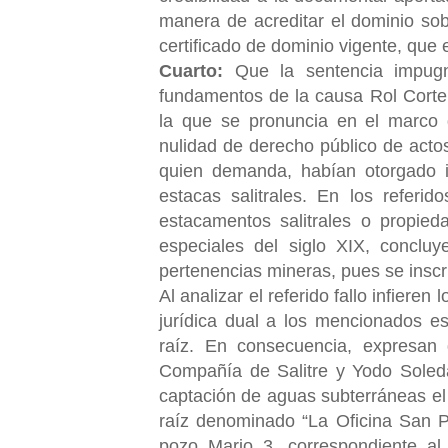
manera de
acreditar el dominio so
certificado de dominio vigente, qu
Cuarto:
Que la sentencia impugn
fundamentos de la causa Rol Cort
la que se pronuncia en el marco 
nulidad de derecho público de act
quien demanda, habían otorgado i
estacas salitrales. En los referid
estacamentos salitrales o propie
especiales del siglo XIX, concluy
pertenencias mineras, pues se inscr
Al analizar el referido fallo infier
jurídica dual a los mencionados e
raíz. En consecuencia, expresan
Compañía de Salitre y Yodo Soled
captación de aguas subterráneas e
raíz denominado “La Oficina San P
pozo Mario 3, correspondiente a