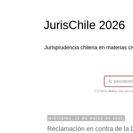
JurisChile 2026
Jurisprudencia chilena en materias civ
ⓘ El botón
Ambos
abre dos pes
miércoles, 11 de marzo de 2015
Reclamación en contra de la 