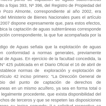
rito a fojas 393, Nº 396, del Registro de Propiedad del
 Pozo Almonte, correspondiente al año 2002, era
 del Ministerio de Bienes Nacionales pues el artículo
 2007 dispone expresamente que, para estos efectos,
ubica la captación de aguas subterráneas corresponde
ipción correspondiente, la que fue acompañada por la
digo de Aguas señala que la explotación de aguas
en conformidad a normas generales, previamente
al de Aguas. En ejercicio de la facultad concedida, la
N° 425 publicada en el Diario Oficial el 16 de abril de
establece normas de exploración y explotación de
tículo 42 inciso primero: “La
Dirección General de
mbio del punto de captación de derechos de
neas en un mismo acuífero, ya sea en forma total o
a legalmente procedente, que exista disponibilidad del
chos de terceros y que se respeten las disposiciones
rega su inciso segundo: “La solicitud respectiva se