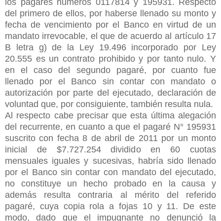
los pagarés números 0117814 y 195931. Respecto
del primero de ellos, por haberse llenado su monto y
fecha de vencimiento por el Banco en virtud de un
mandato irrevocable, el que de acuerdo al artículo 17
B letra g) de la Ley 19.496 incorporado por Ley
20.555 es un contrato prohibido y por tanto nulo. Y
en el caso del segundo
pagaré, por cuanto fue
llenado por el Banco sin contar con mandato o
autorización por parte del ejecutado, declaración de
voluntad que, por consiguiente, también resulta nula.
Al respecto cabe precisar que esta última alegación
del recurrente, en cuanto a que el pagaré N° 195931
suscrito con fecha 8 de abril de 2011 por un monto
inicial de $7.727.254 dividido en 60 cuotas
mensuales iguales y sucesivas, habría sido llenado
por el Banco sin contar con mandato del ejecutado,
no constituye un hecho probado en la causa y
además resulta contraria al mérito del referido
pagaré, cuya copia rola a fojas 10 y 11. De este
modo, dado que el impugnante no denunció la