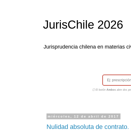
JurisChile 2026
Jurisprudencia chilena en materias civ
ⓘ El botón
Ambos
abre dos pes
miércoles, 12 de abril de 2017
Nulidad absoluta de contrato. 