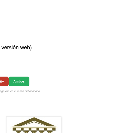
n versión web)
ity
Ambos
ga clic en el ícono del candado