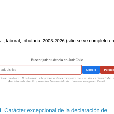
il, laboral, tributaria. 2003-2026 (sitio se ve completo e
Buscar jurisprudencia en JurisChile
Google
Perplex
tañas simultáneas. Si no funciona, debe permitir ventanas emergentes para este sitio: en Chrome/Edge, ha
🔒 en la barra de dirección y seleccione
Permisos del sitio → Ventanas emergentes: Permitir
.
I. Carácter excepcional de la declaración de