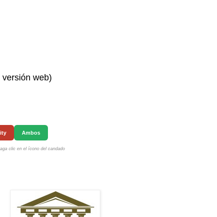
n versión web)
ity
Ambos
ga clic en el ícono del candado