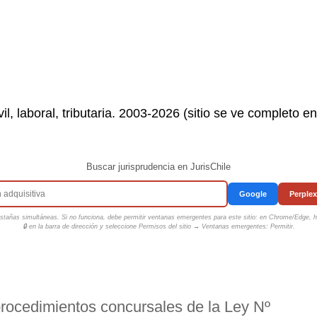
il, laboral, tributaria. 2003-2026 (sitio se ve completo e
Buscar jurisprudencia en JurisChile
Google
Perplex
tañas simultáneas. Si no funciona, debe permitir ventanas emergentes para este sitio: en Chrome/Edge, ha
🔒 en la barra de dirección y seleccione
Permisos del sitio → Ventanas emergentes: Permitir
.
 procedimientos concursales de la Ley Nº