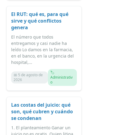
El RUT: qué es, para qué
sirve y qué conflictos
genera
El número que todos
entregamos y casi nadie ha
leído Lo damos en la farmacia,
en el banco, en la urgencia del
hospital,...
🏷️
📅 5 de agosto de
Administrativ
2026
o
Las costas del juicio: qué
son, qué cubren y cuándo
se condenan
1. El planteamiento Ganar un
juicio no es gratis. Quien litiga