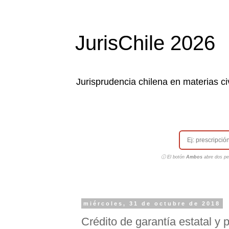
JurisChile 2026
Jurisprudencia chilena en materias civ
ⓘ El botón
Ambos
abre dos pes
miércoles, 31 de octubre de 2018
Crédito de garantía estatal y