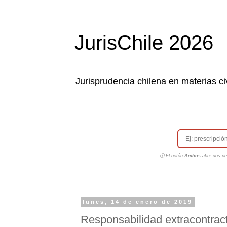
JurisChile 2026
Jurisprudencia chilena en materias civ
ⓘ El botón
Ambos
abre dos pes
lunes, 14 de enero de 2019
Responsabilidad extracontract