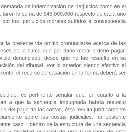
 demanda de indemnización de perjuicios como en el
licitaron la suma de $45.000.000 respecto de cada uno
, por los perjuicios morales sufridos a consecuencia
r la presente vía omitió pronunciarse acerca de las
tereses de la suma que por daño moral ordenó pagar,
vicio denunciado, desde que no fue resuelto en su
isión del tribunal. Por lo anterior, siendo efectivo el
rente, el recurso de casación en la forma deberá ser
ecidido, es pertinente señalar que, en cuanto a la
den a que la sentencia impugnada habría resuelto
a del pago de las costas, ésta resulta jurídicamente
iamiento sobre las costas judiciales, no obstante
ente caso – dentro de la estructura de una sentencia
nido y finalidad esencial de una resolución de esta