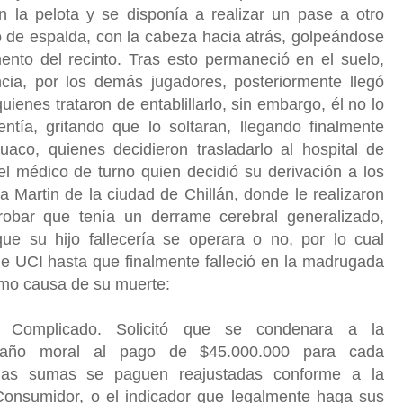
 la pelota y se disponía a realizar un pase a otro
do de espalda, con la cabeza hacia atrás, golpeándose
ento del recinto. Tras esto permaneció en el suelo,
cia, por los demás jugadores, posteriormente llegó
enes trataron de entablillarlo, sin embargo, él no lo
entía, gritando que lo soltaran, llegando finalmente
co, quienes decidieron trasladarlo al hospital de
l médico de turno quien decidió su derivación a los
 Martin de la ciudad de Chillán, donde le realizaron
bar que tenía un derrame cerebral generalizado,
que su hijo fallecería se operara o no, por lo cual
de UCI hasta que finalmente falleció en la madrugada
omo causa de su muerte:
 Complicado. Solicitó que se condenara a la
año moral al pago de $45.000.000 para cada
has sumas se paguen reajustadas conforme a la
 Consumidor, o el indicador que legalmente haga sus