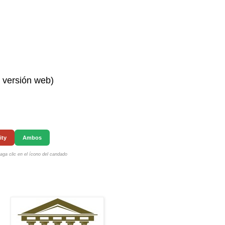
n versión web)
ity
Ambos
ga clic en el ícono del candado