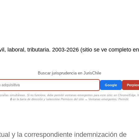
il, laboral, tributaria. 2003-2026 (sitio se ve completo e
Buscar jurisprudencia en JurisChile
Google
Perplex
tañas simultáneas. Si no funciona, debe permitir ventanas emergentes para este sitio: en Chrome/Edge, ha
🔒 en la barra de dirección y seleccione
Permisos del sitio → Ventanas emergentes: Permitir
.
ual y la correspondiente indemnización de