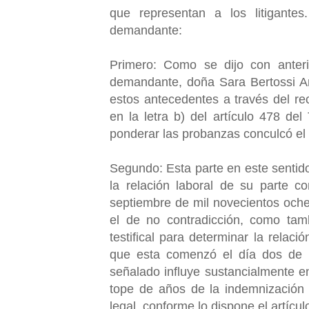
que representan a los litigante
demandante:
Primero: Como se dijo con anterio
demandante, doña Sara Bertossi Ar
estos antecedentes a través del rec
en la letra b) del artículo 478 de
ponderar las probanzas conculcó el 
Segundo: Esta parte en este sentido 
la relación laboral de su parte 
septiembre de mil novecientos ochen
el de no contradicción, como tam
testifical para determinar la relaci
que esta comenzó el día dos de 
señalado influye sustancialmente en 
tope de años de la indemnización 
legal, conforme lo dispone el artícul