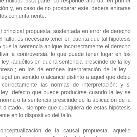
de nulidad esta parte, corresponde abordar en primer
ación y, en caso de no prosperar este, deberá entrarse
estos conjuntamente.
l principal propuesta, sustentada en error de derecho
el fallo, es necesario tener en cuenta que tal hipótesis
o que la sentencia aplique incorrectamente el derecho
iva la controversia, lo que puede tener lugar en los
 ley -aquéllos en que la sentencia prescinde de la ley
preso-; en los de errónea interpretación de la ley -
legal un sentido o alcance distinto a aquel que debió
 correctamente las normas de interpretación; y si
a ley -defecto que puede producirse cuando la ley se
 norma o la sentencia prescinde de la aplicación de la
a dictado-, siempre que cualquiera de estas hipótesis
te en lo dispositivo del fallo.
ceptualización de la causal propuesta, aquello