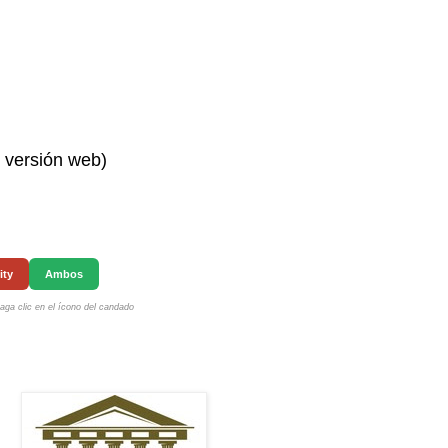
n versión web)
ity
Ambos
ga clic en el ícono del candado