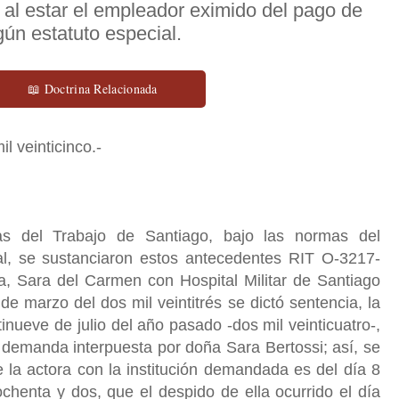
, al estar el empleador eximido del pago de
gún estatuto especial.
📖 Doctrina Relacionada
il veinticinco.-
s del Trabajo de Santiago, bajo las normas del
al, se sustanciaron estos antecedentes RIT O-3217-
a, Sara del Carmen con Hospital Militar de Santiago
de marzo del dos mil veintitrés se dictó sentencia, la
inueve de julio del año pasado -dos mil veinticuatro-,
a demanda interpuesta por doña Sara Bertossi; así, se
e la actora con la institución demandada es del día 8
chenta y dos, que el despido de ella ocurrido el día