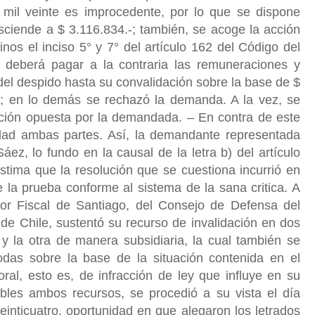
 mil veinte es improcedente, por lo que se dispone
sciende a $ 3.116.834.-; también, se acoge la acción
inos el inciso 5° y 7° del artículo 162 del Código del
 deberá pagar a la contraria las remuneraciones y
el despido hasta su convalidación sobre la base de $
s; en lo demás se rechazó la demanda. A la vez, se
pción opuesta por la demandada. – En contra de este
lidad ambas partes. Así, la demandante representada
z, lo fundo en la causal de la letra b) del artículo
stima que la resolución que se cuestiona incurrió en
 la prueba conforme al sistema de la sana critica. A
or Fiscal de Santiago, del Consejo de Defensa del
de Chile, sustentó su recurso de invalidación en dos
y la otra de manera subsidiaria, la cual también se
das sobre la base de la situación contenida en el
ral, esto es, de infracción de ley que influye en su
ibles ambos recursos, se procedió a su vista el día
veinticuatro, oportunidad en que alegaron los letrados