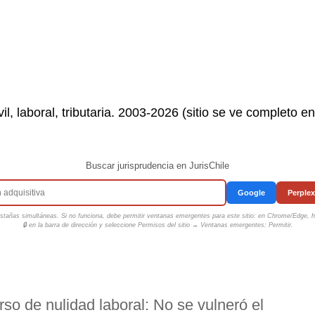
il, laboral, tributaria. 2003-2026 (sitio se ve completo e
Buscar jurisprudencia en JurisChile
Google
Perplex
tañas simultáneas. Si no funciona, debe permitir ventanas emergentes para este sitio: en Chrome/Edge, ha
🔒 en la barra de dirección y seleccione
Permisos del sitio → Ventanas emergentes: Permitir
.
so de nulidad laboral: No se vulneró el