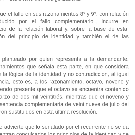
ue el fallo en sus razonamientos 8° y 9°, con relación
ucido por el fallo complementario-, incurre en
nicio de la relación laboral y, sobre la base de esta
ción del principio de identidad y también el de las
a planteado por quien representa a la demandante,
onamientos que señala esta parte, en que considera
 la lógica de la identidad y no contradicción, al igual
cia, esto es, a los razonamiento, octavo, noveno y
iendo presente que el octavo se encuentra contenido
arzo de dos mil veintitrés, mientras que el noveno y
sentencia complementaria de veintinueve de julio del
on sustituidos en esta última resolución.
se advierte que lo señalado por el recurrente no se da
entran conculcados los principios de la identidad y de