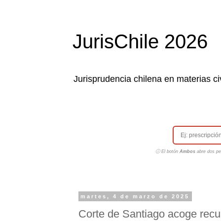
JurisChile 2026
Jurisprudencia chilena en materias civ
ⓘ El botón
Ambos
abre dos pes
martes, 4 de marzo de 2025
Corte de Santiago acoge recur