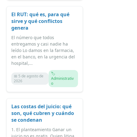
El RUT: qué es, para qué
sirve y qué conflictos
genera
El número que todos
entregamos y casi nadie ha
leído Lo damos en la farmacia,
en el banco, en la urgencia del
hospital,...
🏷️
📅 5 de agosto de
Administrativ
2026
o
Las costas del juicio: qué
son, qué cubren y cuándo
se condenan
1. El planteamiento Ganar un
juicio no es gratis. Quien litiga